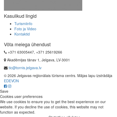
Kasulikud lingid
Turismiinfo
Foto ja Video
Kontaktid
Võta meiega ühendust
+371 63005447, +371 25619266
Akadēmijas tänav 1, Jelgava, LV-3001
tic@tornis.jelgava.lv
© 2026 Jelgavas reģionālais tūrisma centrs. Mājas lapu izstrādāja
EDEVON
Save
Cookies user preferences
We use cookies to ensure you to get the best experience on our
website. If you decline the use of cookies, this website may not
function as expected.