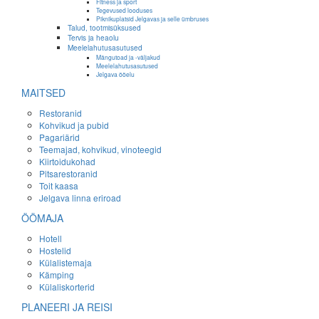
Fitness ja sport
Tegevused looduses
Piknikuplatsid Jelgavas ja selle ümbruses
Talud, tootmisüksused
Tervis ja heaolu
Meelelahutusasutused
Mängutoad ja -väljakud
Meelelahutusasutused
Jelgava ööelu
MAITSED
Restoranid
Kohvikud ja pubid
Pagariärid
Teemajad, kohvikud, vinoteegid
Kiirtoidukohad
Pitsarestoranid
Toit kaasa
Jelgava linna eriroad
ÖÖMAJA
Hotell
Hostelid
Külalistemaja
Kämping
Külaliskorterid
PLANEERI JA REISI