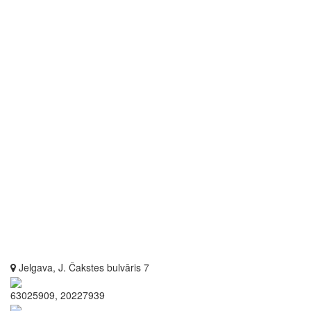
Jelgava, J. Čakstes bulvāris 7
63025909, 20227939