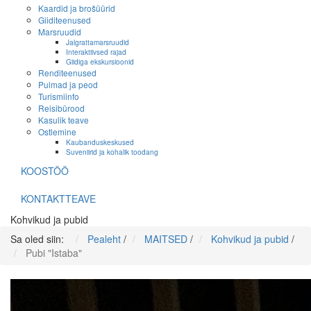
Kaardid ja brošüürid
Giiditeenused
Marsruudid
Jalgrattamarsruudid
Interaktiivsed rajad
Giidiga ekskursioonid
Renditeenused
Pulmad ja peod
Turismiinfo
Reisibürood
Kasulik teave
Ostlemine
Kaubanduskeskused
Suveniirid ja kohalik toodang
KOOSTÖÖ
KONTAKTTEAVE
Kohvikud ja pubid
Sa oled siin:
Pealeht
/
MAITSED
/
Kohvikud ja pubid
/
Pubi "Istaba"