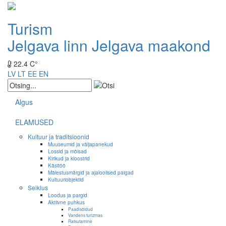
Turism
Jelgava linn
Jelgava maakond
22.4 C°
LV
LT
EE
EN
Algus
ELAMUSED
Kultuur ja traditsioonid
Muuseumid ja väljapanekud
Lossid ja mõisad
Kirikud ja kloostrid
Käsitöö
Mälestusmärgid ja ajaloolised paigad
Kultuuriobjektid
Seiklus
Loodus ja pargid
Aktiivne puhkus
Paadisõidud
Vandens turizmas
Ratsutamine