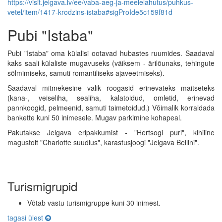
https://visit.jelgava.lv/ee/vaba-aeg-ja-meelelahutus/puhkus-
vetel/item/1417-krodzins-istaba#sigProIde5c159f81d
Pubi "Istaba"
Pubi "Istaba" oma külalisi ootavad hubastes ruumides. Saadaval
kaks saali külaliste mugavuseks (väiksem - ärilõunaks, tehingute
sõlmimiseks, samuti romantiliseks ajaveetmiseks).
Saadaval mitmekesine valik roogasid erinevateks maitseteks
(kana-, veiseliha, sealiha, kalatoidud, omletid, erinevad
pannkoogid, pelmeenid, samuti taimetoidud.) Võimalik korraldada
bankette kuni 50 inimesele. Mugav parkimine kohapeal.
Pakutakse Jelgava eripakkumist - "Hertsogi puri", kihiline
magustoit "Charlotte suudlus", karastusjoogi "Jelgava Bellini".
Turismigrupid
Võtab vastu turismigruppe kuni 30 inimest.
tagasi ülest