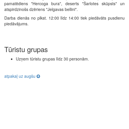
pamatēdiens "Hercoga bura", deserts "Šarlotes skūpsts" un
atspirdzinošs dzēriens "Jelgavas bellini".
Darba dienās no plkst. 12:00 līdz 14:00 tiek piedāvāts pusdienu
piedāvājums.
Tūristu grupas
Uzņem tūristu grupas līdz 30 personām.
atpakaļ uz augšu