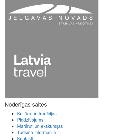
Noderīgas saites
Kultūra un tradīcijas
Piedzīvojums
Maršruti un ekskursijas
Tūrisma informācija
Kontakti