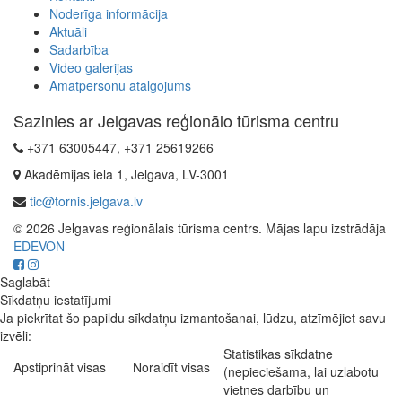
Noderīga informācija
Aktuāli
Sadarbība
Video galerijas
Amatpersonu atalgojums
Sazinies ar Jelgavas reģionālo tūrisma centru
+371 63005447, +371 25619266
Akadēmijas iela 1, Jelgava, LV-3001
tic@tornis.jelgava.lv
© 2026 Jelgavas reģionālais tūrisma centrs. Mājas lapu izstrādāja
EDEVON
Saglabāt
Sīkdatņu iestatījumi
Ja piekrītat šo papildu sīkdatņu izmantošanai, lūdzu, atzīmējiet savu
izvēli:
Statistikas sīkdatne
Apstiprināt visas
Noraidīt visas
(nepieciešama, lai uzlabotu
vietnes darbību un