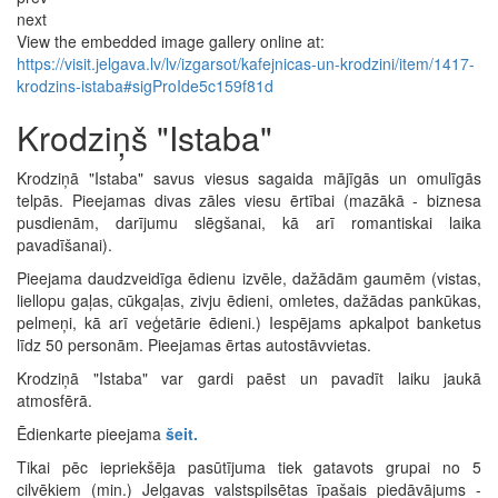
next
View the embedded image gallery online at:
https://visit.jelgava.lv/lv/izgarsot/kafejnicas-un-krodzini/item/1417-
krodzins-istaba#sigProIde5c159f81d
Krodziņš "Istaba"
Krodziņā "Istaba" savus viesus sagaida mājīgās un omulīgās
telpās. Pieejamas divas zāles viesu ērtībai (mazākā - biznesa
pusdienām, darījumu slēgšanai, kā arī romantiskai laika
pavadīšanai).
Pieejama daudzveidīga ēdienu izvēle, dažādām gaumēm (vistas,
liellopu gaļas, cūkgaļas, zivju ēdieni, omletes, dažādas pankūkas,
pelmeņi, kā arī veģetārie ēdieni.) Iespējams apkalpot banketus
līdz 50 personām. Pieejamas ērtas autostāvvietas.
Krodziņā "Istaba" var gardi paēst un pavadīt laiku jaukā
atmosfērā.
Ēdienkarte pieejama
šeit.
Tikai pēc iepriekšēja pasūtījuma tiek gatavots grupai no 5
cilvēkiem (min.) Jelgavas valstspilsētas īpašais piedāvājums -