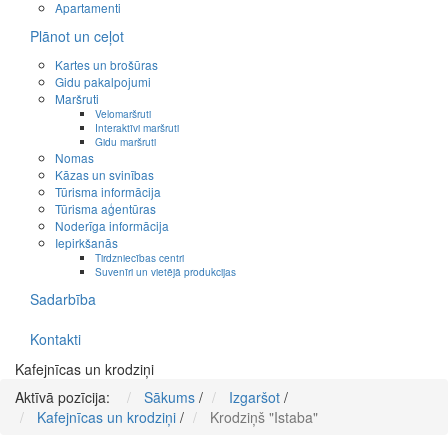
Apartamenti
Plānot un ceļot
Kartes un brošūras
Gidu pakalpojumi
Maršruti
Velomaršruti
Interaktīvi maršruti
Gidu maršruti
Nomas
Kāzas un svinības
Tūrisma informācija
Tūrisma aģentūras
Noderīga informācija
Iepirkšanās
Tirdzniecības centri
Suvenīri un vietējā produkcijas
Sadarbība
Kontakti
Kafejnīcas un krodziņi
Aktīvā pozīcija:
Sākums
/
Izgaršot
/
Kafejnīcas un krodziņi
/
Krodziņš "Istaba"