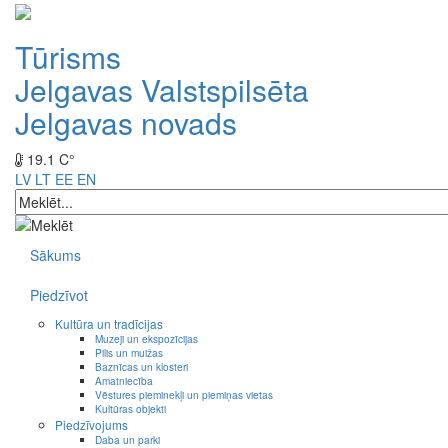
Tūrisms
Jelgavas Valstspilsēta
Jelgavas novads
19.1 C°
LV
LT
EE
EN
Sākums
Piedzīvot
Kultūra un tradīcijas
Muzeji un ekspozīcijas
Pilis un muižas
Baznīcas un klosteri
Amatniecība
Vēstures pieminekļi un piemiņas vietas
Kultūras objekti
Piedzīvojums
Daba un parki