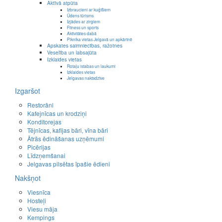
Aktīvā atpūta
Izbraucieni ar kuģīšiem
Ūdens tūrisms
Izjādes ar zirgiem
Fitness un sports
Aktivitātes dabā
Piknika vietas Jelgavā un apkārtnē
Apskates saimniecības, ražotnes
Veselība un labsajūta
Izklaides vietas
Rotaļu istabas un laukumi
Izklaides vietas
Jelgavas naktsdzīve
Izgaršot
Restorāni
Kafejnīcas un krodziņi
Konditorejas
Tējnīcas, kafijas bāri, vīna bāri
Ātrās ēdināšanas uzņēmumi
Picērijas
Līdzņemšanai
Jelgavas pilsētas īpašie ēdieni
Nakšņot
Viesnīca
Hosteļi
Viesu māja
Kempings