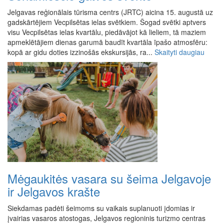
Jelgavas reģionālais tūrisma centrs (JRTC) aicina 15. augustā uz
gadskārtējiem Vecpilsētas ielas svētkiem. Šogad svētki aptvers
visu Vecpilsētas ielas kvartālu, piedāvājot kā lieliem, tā maziem
apmeklētājiem dienas garumā baudīt kvartāla īpašo atmosfēru:
kopā ar gidu doties izzinošās ekskursijās, ra...
Skaityti daugiau
Mėgaukitės vasara su šeima Jelgavoje
ir Jelgavos krašte
Siekdamas padėti šeimoms su vaikais suplanuoti įdomias ir
įvairias vasaros atostogas, Jelgavos regioninis turizmo centras