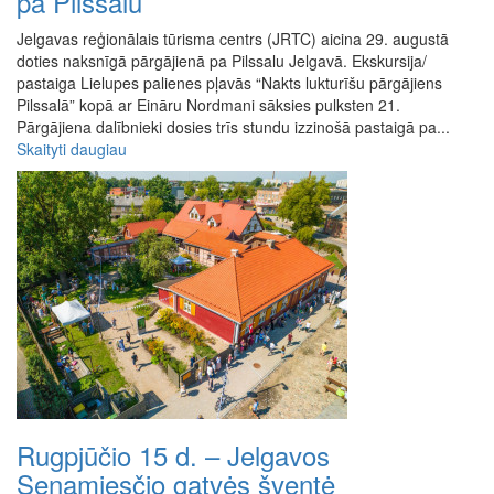
pa Pilssalu
Jelgavas reģionālais tūrisma centrs (JRTC) aicina 29. augustā
doties naksnīgā pārgājienā pa Pilssalu Jelgavā. Ekskursija/
pastaiga Lielupes palienes pļavās “Nakts lukturīšu pārgājiens
Pilssalā” kopā ar Eināru Nordmani sāksies pulksten 21.
Pārgājiena dalībnieki dosies trīs stundu izzinošā pastaigā pa...
Skaityti daugiau
Rugpjūčio 15 d. – Jelgavos
Senamiesčio gatvės šventė