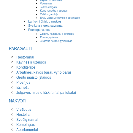
Veeturism
Jojimas žirgais
Kūno rengyba ir sportas
Veiklos gamtoje
Iškylų vietos Jelgavoje ir apylinkėse
Lankomi ūkiai, gamyklos
Sveikata ir gera savijauta
Pramogų vietos
Žaidimų kambariai ir aikštelės
Pramogų vietos
Jelgavos naktinis gyvenimas
PARAGAUTI
Restoranai
Kavinės ir užeigos
Konditerijos
Arbatinės, kavos barai, vyno barai
Greito maisto įstaigos
Picerijos
Išsinešti
Jelgavos miesto išskirtiniai patiekalai
NAKVOTI
Viešbutis
Hosteliai
Svečių namai
Kempingas
Apartamentai