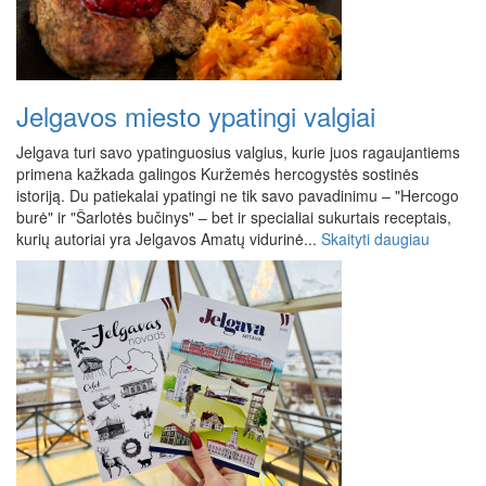
Jelgavos miesto ypatingi valgiai
Jelgava turi savo ypatinguosius valgius, kurie juos ragaujantiems
primena kažkada galingos Kuržemės hercogystės sostinės
istoriją. Du patiekalai ypatingi ne tik savo pavadinimu – "Hercogo
burė" ir "Šarlotės bučinys" – bet ir specialiai sukurtais receptais,
kurių autoriai yra Jelgavos Amatų vidurinė...
Skaityti daugiau