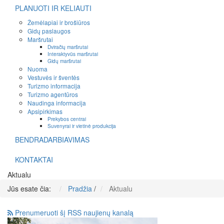
PLANUOTI IR KELIAUTI
Žemėlapiai ir brošiūros
Gidų paslaugos
Maršrutai
Dviračių maršrutai
Interaktyvūs maršrutai
Gidų maršrutai
Nuoma
Vestuvės ir šventės
Turizmo informacija
Turizmo agentūros
Naudinga informacija
Apsipirkimas
Prekybos centrai
Suvenyrai ir vietinė produkcija
BENDRADARBIAVIMAS
KONTAKTAI
Aktualu
Jūs esate čia:
Pradžia
/
Aktualu
Prenumeruoti šį RSS naujienų kanalą