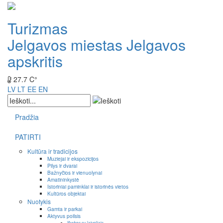
Turizmas
Jelgavos miestas
Jelgavos
apskritis
27.7 C°
LV
LT
EE
EN
Pradžia
PATIRTI
Kultūra ir tradicijos
Muziejai ir ekspozicijos
Pilys ir dvarai
Bažnyčios ir vienuolynai
Amatininkystė
Istoriniai paminklai ir istorinės vietos
Kultūros objektai
Nuotykis
Gamta ir parkai
Aktyvus poilsis
Išvykos su laiveliais