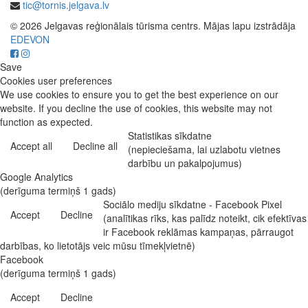
tic@tornis.jelgava.lv
© 2026 Jelgavas reģionālais tūrisma centrs. Mājas lapu izstrādāja
EDEVON
Save
Cookies user preferences
We use cookies to ensure you to get the best experience on our
website. If you decline the use of cookies, this website may not
function as expected.
Statistikas sīkdatne
Accept all
Decline all
(nepieciešama, lai uzlabotu vietnes
darbību un pakalpojumus)
Google Analytics
(derīguma termiņš 1 gads)
Sociālo mediju sīkdatne - Facebook Pixel
Accept
Decline
(analītikas rīks, kas palīdz noteikt, cik efektīvas
ir Facebook reklāmas kampaņas, pārraugot
darbības, ko lietotājs veic mūsu tīmekļvietnē)
Facebook
(derīguma termiņš 1 gads)
Accept
Decline