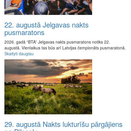
22. augustā Jelgavas nakts
pusmaratons
2026. gadā “BTA” Jelgavas nakts pusmaratons notiks 22.
augustā. Vienlaikus tas būs arī Latvijas čempionāts pusmaratonā.
Skaityti daugiau
29. augustā Nakts lukturīšu pārgājiens