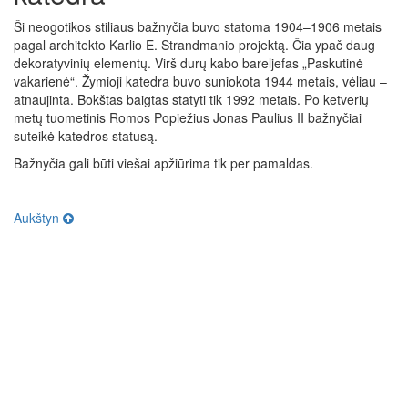
Ši neogotikos stiliaus bažnyčia buvo statoma 1904–1906 metais
pagal architekto Karlio E. Strandmanio projektą. Čia ypač daug
dekoratyvinių elementų. Virš durų kabo bareljefas „Paskutinė
vakarienė“. Žymioji katedra buvo suniokota 1944 metais, vėliau –
atnaujinta. Bokštas baigtas statyti tik 1992 metais. Po ketverių
metų tuometinis Romos Popiežius Jonas Paulius II bažnyčiai
suteikė katedros statusą.
Bažnyčia gali būti viešai apžiūrima tik per pamaldas.
Aukštyn