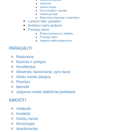
Veeturism
Jojimas žirgais
Kūno rengyba ir sportas
Veiklos gamtoje
Iškylų vietos Jelgavoje ir apylinkėse
Lankomi ūkiai, gamyklos
Sveikata ir gera savijauta
Pramogų vietos
Žaidimų kambariai ir aikštelės
Pramogų vietos
Jelgavos naktinis gyvenimas
PARAGAUTI
Restoranai
Kavinės ir užeigos
Konditerijos
Arbatinės, kavos barai, vyno barai
Greito maisto įstaigos
Picerijos
Išsinešti
Jelgavos miesto išskirtiniai patiekalai
NAKVOTI
Viešbutis
Hosteliai
Svečių namai
Kempingas
Apartamentai