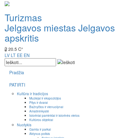
Turizmas
Jelgavos miestas
Jelgavos
apskritis
20.5 C°
LV
LT
EE
EN
Pradžia
PATIRTI
Kultūra ir tradicijos
Muziejai ir ekspozicijos
Pilys ir dvarai
Bažnyčios ir vienuolynai
Amatininkystė
Istoriniai paminklai ir istorinės vietos
Kultūros objektai
Nuotykis
Gamta ir parkai
Aktyvus poilsis
Išvykos su laiveliais