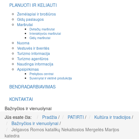
PLANUOTI IR KELIAUTI
Žemėlapiai ir brošiūros
Gidų paslaugos
Maršrutai
Dviračių maršrutai
Interaktyvūs maršrutai
Gidų maršrutai
Nuoma
Vestuvės ir šventės
Turizmo informacija
Turizmo agentūros
Naudinga informacija
Apsipirkimas
Prekybos centrai
Suvenyrai ir vietinė produkcija
BENDRADARBIAVIMAS
KONTAKTAI
Bažnyčios ir vienuolynai
Jūs esate čia:
Pradžia
/
PATIRTI
/
Kultūra ir tradicijos
/
Bažnyčios ir vienuolynai
/
Jelgavos Romos katalikų Nekaltosios Mergelės Marijos
katedra