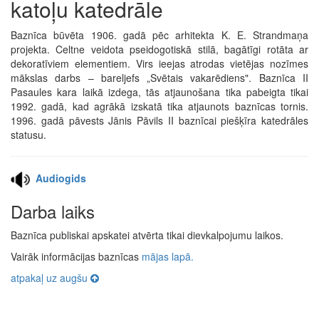
katoļu katedrāle
Baznīca būvēta 1906. gadā pēc arhitekta K. E. Strandmaņa
projekta. Celtne veidota pseidogotiskā stilā, bagātīgi rotāta ar
dekoratīviem elementiem. Virs ieejas atrodas vietējas nozīmes
mākslas darbs – bareljefs „Svētais vakarēdiens". Baznīca II
Pasaules kara laikā izdega, tās atjaunošana tika pabeigta tikai
1992. gadā, kad agrākā izskatā tika atjaunots baznīcas tornis.
1996. gadā pāvests Jānis Pāvils II baznīcai piešķīra katedrāles
statusu.
Audiogids
Darba laiks
Baznīca publiskai apskatei atvērta tikai dievkalpojumu laikos.
Vairāk informācijas baznīcas
mājas lapā.
atpakaļ uz augšu