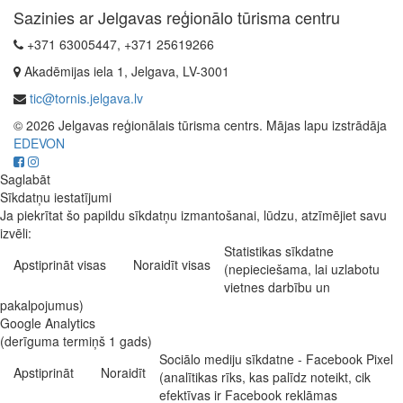
Sazinies ar Jelgavas reģionālo tūrisma centru
+371 63005447, +371 25619266
Akadēmijas iela 1, Jelgava, LV-3001
tic@tornis.jelgava.lv
© 2026 Jelgavas reģionālais tūrisma centrs. Mājas lapu izstrādāja
EDEVON
Saglabāt
Sīkdatņu iestatījumi
Ja piekrītat šo papildu sīkdatņu izmantošanai, lūdzu, atzīmējiet savu
izvēli:
Statistikas sīkdatne
Apstiprināt visas
Noraidīt visas
(nepieciešama, lai uzlabotu
vietnes darbību un
pakalpojumus)
Google Analytics
(derīguma termiņš 1 gads)
Sociālo mediju sīkdatne - Facebook Pixel
Apstiprināt
Noraidīt
(analītikas rīks, kas palīdz noteikt, cik
efektīvas ir Facebook reklāmas