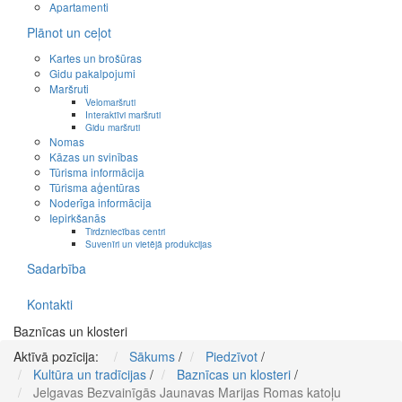
Apartamenti
Plānot un ceļot
Kartes un brošūras
Gidu pakalpojumi
Maršruti
Velomaršruti
Interaktīvi maršruti
Gidu maršruti
Nomas
Kāzas un svinības
Tūrisma informācija
Tūrisma aģentūras
Noderīga informācija
Iepirkšanās
Tirdzniecības centri
Suvenīri un vietējā produkcijas
Sadarbība
Kontakti
Baznīcas un klosteri
Aktīvā pozīcija:
Sākums
/
Piedzīvot
/
Kultūra un tradīcijas
/
Baznīcas un klosteri
/
Jelgavas Bezvainīgās Jaunavas Marijas Romas katoļu