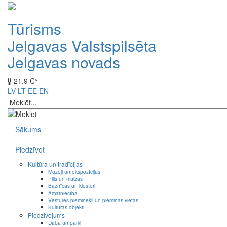
Tūrisms
Jelgavas Valstspilsēta
Jelgavas novads
21.9 C°
LV
LT
EE
EN
Sākums
Piedzīvot
Kultūra un tradīcijas
Muzeji un ekspozīcijas
Pilis un muižas
Baznīcas un klosteri
Amatniecība
Vēstures pieminekļi un piemiņas vietas
Kultūras objekti
Piedzīvojums
Daba un parki