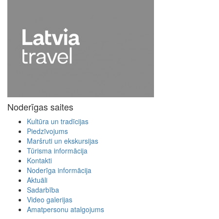
Noderīgas saites
Kultūra un tradīcijas
Piedzīvojums
Maršruti un ekskursijas
Tūrisma informācija
Kontakti
Noderīga informācija
Aktuāli
Sadarbība
Video galerijas
Amatpersonu atalgojums