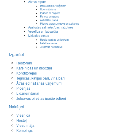
Aktīvā atpūta
Izbraucieni ar kuģīšiem
Ūdens tūrisms
Izjādes ar zirgiem
Fitness un sports
Aktivitātes dabā
Piknika vietas Jelgavā un apkārtnē
Apskates saimniecības, ražotnes
Veselība un labsajūta
Izklaides vietas
Rotaļu istabas un laukumi
Izklaides vietas
Jelgavas naktsdzīve
Izgaršot
Restorāni
Kafejnīcas un krodziņi
Konditorejas
Tējnīcas, kafijas bāri, vīna bāri
Ātrās ēdināšanas uzņēmumi
Picērijas
Līdzņemšanai
Jelgavas pilsētas īpašie ēdieni
Nakšņot
Viesnīca
Hosteļi
Viesu māja
Kempings