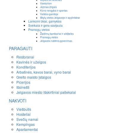
Veeturism
Jojimas žirgais
Kūno rengyba ir sportas
Veiklos gamtoje
Iškylų vietos Jelgavoje ir apylinkėse
Lankomi ūkiai, gamyklos
Sveikata ir gera savijauta
Pramogų vietos
Žaidimų kambariai ir aikštelės
Pramogų vietos
Jelgavos naktinis gyvenimas
PARAGAUTI
Restoranai
Kavinės ir užeigos
Konditerijos
Arbatinės, kavos barai, vyno barai
Greito maisto įstaigos
Picerijos
Išsinešti
Jelgavos miesto išskirtiniai patiekalai
NAKVOTI
Viešbutis
Hosteliai
Svečių namai
Kempingas
Apartamentai