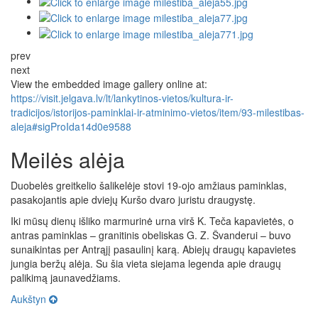
prev
next
View the embedded image gallery online at:
https://visit.jelgava.lv/lt/lankytinos-vietos/kultura-ir-
tradicijos/istorijos-paminklai-ir-atminimo-vietos/item/93-milestibas-
aleja#sigProIda14d0e9588
Meilės alėja
Duobelės greitkelio šalikelėje stovi 19-ojo amžiaus paminklas,
pasakojantis apie dviejų Kuršo dvaro juristu draugystę.
Iki mūsų dienų išliko marmurinė urna virš K. Teča kapavietės, o
antras paminklas – granitinis obeliskas G. Z. Švanderui – buvo
sunaikintas per Antrąjį pasaulinį karą. Abiejų draugų kapavietes
jungia beržų alėja. Su šia vieta siejama legenda apie draugų
palikimą jaunavedžiams.
Aukštyn