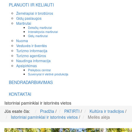
PLANUOTI IR KELIAUTI
Žemėlapiai ir brošiūros
Gidų paslaugos
Maršrutai
Dviračių maršrutai
Interaktyvūs maršrutai
Gidų maršrutai
Nuoma
Vestuvės ir šventės
Turizmo informacija
Turizmo agentūros
Naudinga informacija
Apsipirkimas
Prekybos centrai
Suvenyrai ir vietinė produkcija
BENDRADARBIAVIMAS
KONTAKTAI
Istoriniai paminklai ir istorinės vietos
Jūs esate čia:
Pradžia
/
PATIRTI
/
Kultūra ir tradicijos
/
Istoriniai paminklai ir istorinės vietos
/
Meilės alėja