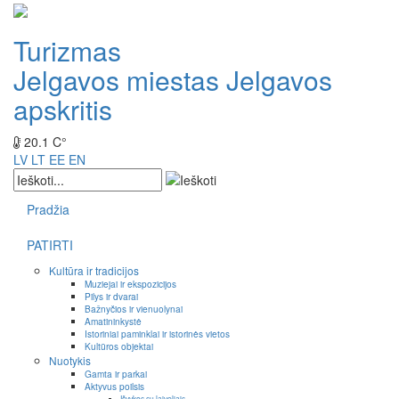
Turizmas
Jelgavos miestas
Jelgavos
apskritis
20.1 C°
LV
LT
EE
EN
Pradžia
PATIRTI
Kultūra ir tradicijos
Muziejai ir ekspozicijos
Pilys ir dvarai
Bažnyčios ir vienuolynai
Amatininkystė
Istoriniai paminklai ir istorinės vietos
Kultūros objektai
Nuotykis
Gamta ir parkai
Aktyvus poilsis
Išvykos su laiveliais