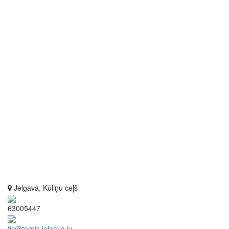
Jelgava, Kūliņu ceļš
63005447
tic@tornis.jelgava.lv