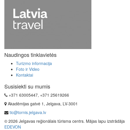
Naudingos tinklavietės
Turizmo informacija
Foto ir Video
Kontaktai
Susisiekti su mumis
+371 63005447, +371 25619266
Akadēmijas gatvė 1, Jelgava, LV-3001
tic@tornis.jelgava.lv
© 2026 Jelgavas reģionālais tūrisma centrs. Mājas lapu izstrādāja
EDEVON