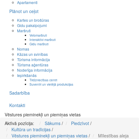
Apartamenti
Plānot un ceļot
Kartes un brošūras
Gidu pakalpojumi
Maršruti
Velomaršruti
Interaktīvi maršruti
Gidu maršruti
Nomas
Kāzas un svinības
Tūrisma informācija
Tūrisma aģentūras
Noderīga informācija
Iepirkšanās
Tirdzniecības centri
Suvenīri un vietējā produkcijas
Sadarbība
Kontakti
Vēstures pieminekļi un piemiņas vietas
Aktīvā pozīcija:
Sākums
/
Piedzīvot
/
Kultūra un tradīcijas
/
Vēstures pieminekļi un piemiņas vietas
/
Mīlestības aleja