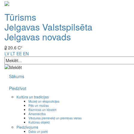
Tūrisms
Jelgavas Valstspilsēta
Jelgavas novads
20.6 C°
LV
LT
EE
EN
Sākums
Piedzīvot
Kultūra un tradīcijas
Muzeji un ekspozīcijas
Pilis un muižas
Baznīcas un klosteri
Amatniecība
Vēstures pieminekļi un piemiņas vietas
Kultūras objekti
Piedzīvojums
Daba un parki