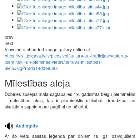
prev
next
View the embedded image gallery online at:
https://visit.jelgava.lv/lv/piedzivot/kultura-un-tradicijas/vestures-
pieminekli-un-pieminas-vietas/item/93-milestibas-
aleja#sigProIda14d0e9588
Mīlestības aleja
Dobeles šosejas malā saglabājies 19. gadsimta beigu piemineklis
– mīlestības aleja, tas ir piemineklis uzticībai, draudzībai un
skaistiem sapņiem par pagātni un nākotni.
Audiogids
Ar šo vietu saistās leģenda par diviem 18. gs. dzīvojušiem