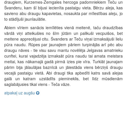
draugiem, Kurzemes-Zemgales hercoga padomniekiem Teču un
Švanderu, kam šī bijusi iecienīta pastaigu vieta. Bērzu aleja, kas
savieno abu draugu kapavietas, nosaukta par mīlestības aleju, jo
to stādījuši jaunlaulātie.
Abiem vīriem sanācis iemīlēties vienā meitenē, taču draudzības
vārdā viņi atteikušies no šīm jūtām un palikuši vecpuišos, bet
meitene apprecējusi citu. Švanders ar Teču viņai izmaksājuši lielu
pūra naudu. Rūpes par jaunajiem pāriem turpinājās arī pēc abu
draugu nāves - tie visu savu mantu novēlēja Jelgavas amatnieku
cunftei, kurai vajadzēja izmaksāt pūra naudu tai amata meistara
meitai, kas nākamajā gadā pirmā izies pie vīra. Turklāt jaunajam
pārim bija jālaulājas baznīcā un jāiestāda viens bērziņš draugu
vecajā pastaigu vietā. Abi draugi tika apbedīti katrs savā alejas
galā un katram uzstādīts piemineklis, bet līdz mūsdienām
saglabājusies tikai viens - Teča vāze.
atpakaļ uz augšu