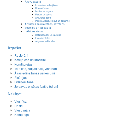
Aktīvā atpūta
Izbraucieni ar kuģīšiem
Ūdens tūrisms
Izjādes ar zirgiem
Fitness un sports
Aktivitātes dabā
Piknika vietas Jelgavā un apkārtnē
Apskates saimniecības, ražotnes
Veselība un labsajūta
Izklaides vietas
Rotaļu istabas un laukumi
Izklaides vietas
Jelgavas naktsdzīve
Izgaršot
Restorāni
Kafejnīcas un krodziņi
Konditorejas
Tējnīcas, kafijas bāri, vīna bāri
Ātrās ēdināšanas uzņēmumi
Picērijas
Līdzņemšanai
Jelgavas pilsētas īpašie ēdieni
Nakšņot
Viesnīca
Hosteļi
Viesu māja
Kempings