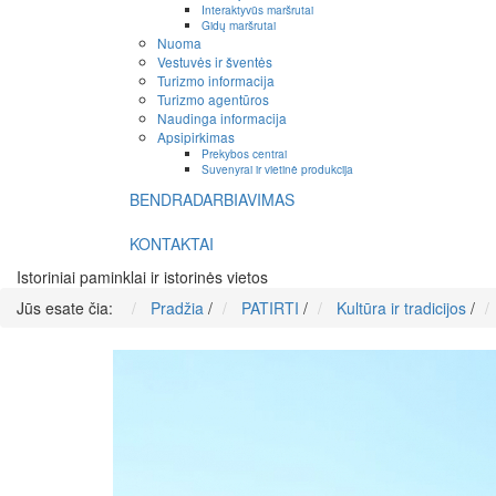
Interaktyvūs maršrutai
Gidų maršrutai
Nuoma
Vestuvės ir šventės
Turizmo informacija
Turizmo agentūros
Naudinga informacija
Apsipirkimas
Prekybos centrai
Suvenyrai ir vietinė produkcija
BENDRADARBIAVIMAS
KONTAKTAI
Istoriniai paminklai ir istorinės vietos
Jūs esate čia:
Pradžia
/
PATIRTI
/
Kultūra ir tradicijos
/