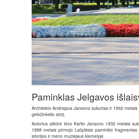
Paminklas Jelgavos išlaisv
Architekto Andrejaus Jansono sukurtas ir 1992 metais a
geležinkelio stotį.
Autorius atkūrė tėvo Karlio Jansono 1932 metais suku
1988 metais pirmojo Lačplėsio paminklo fragmentas 
istorijos ir meno muziejaus kiemelyje.