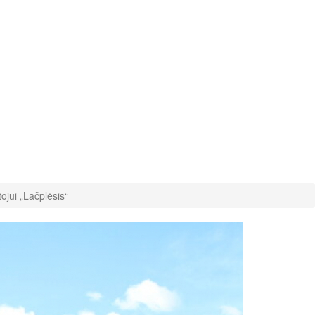
ojui „Lačplėsis“