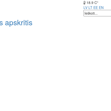
18.9 C°
LV
LT
EE
EN
 apskritis