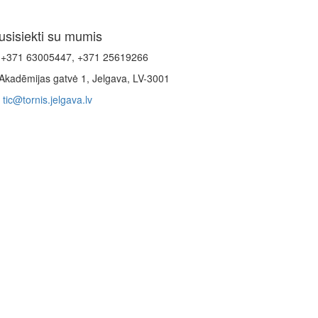
usisiekti su mumis
+371 63005447, +371 25619266
Akadēmijas gatvė 1, Jelgava, LV-3001
tic@tornis.jelgava.lv