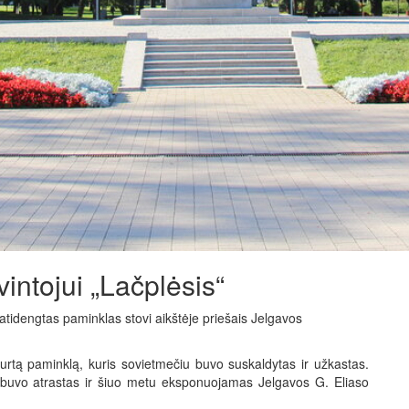
intojui „Lačplėsis“
tidengtas paminklas stovi aikštėje priešais Jelgavos
rtą paminklą, kuris sovietmečiu buvo suskaldytas ir užkastas.
buvo atrastas ir šiuo metu eksponuojamas Jelgavos G. Eliaso