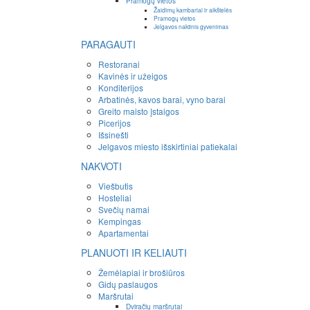
Pramogų vietos
Žaidimų kambariai ir aikštelės
Pramogų vietos
Jelgavos naktinis gyvenimas
PARAGAUTI
Restoranai
Kavinės ir užeigos
Konditerijos
Arbatinės, kavos barai, vyno barai
Greito maisto įstaigos
Picerijos
Išsinešti
Jelgavos miesto išskirtiniai patiekalai
NAKVOTI
Viešbutis
Hosteliai
Svečių namai
Kempingas
Apartamentai
PLANUOTI IR KELIAUTI
Žemėlapiai ir brošiūros
Gidų paslaugos
Maršrutai
Dviračių maršrutai