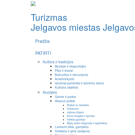
Turizmas
Jelgavos miestas
Jelgavos
Pradžia
PATIRTI
Kultūra ir tradicijos
Muziejai ir ekspozicijos
Pilys ir dvarai
Bažnyčios ir vienuolynai
Amatininkystė
Istoriniai paminklai ir istorinės vietos
Kultūros objektai
Nuotykis
Gamta ir parkai
Aktyvus poilsis
Išvykos su laiveliais
Veeturism
Jojimas žirgais
Kūno rengyba ir sportas
Veiklos gamtoje
Iškylų vietos Jelgavoje ir apylinkėse
Lankomi ūkiai, gamyklos
Sveikata ir gera savijauta