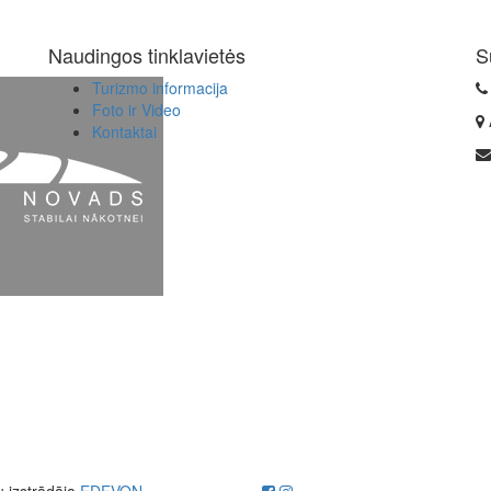
Naudingos tinklavietės
S
Turizmo informacija
Foto ir Video
Kontaktai