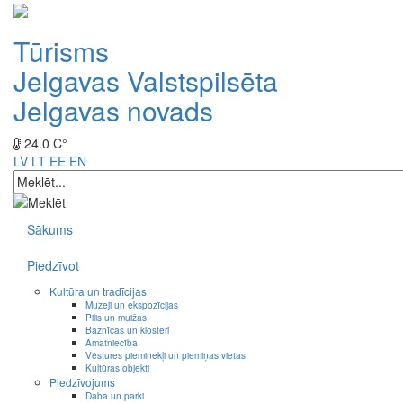
Tūrisms
Jelgavas Valstspilsēta
Jelgavas novads
24.0 C°
LV
LT
EE
EN
Sākums
Piedzīvot
Kultūra un tradīcijas
Muzeji un ekspozīcijas
Pilis un muižas
Baznīcas un klosteri
Amatniecība
Vēstures pieminekļi un piemiņas vietas
Kultūras objekti
Piedzīvojums
Daba un parki