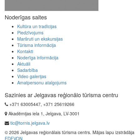
Noderīgas saites
Kultūra un tradīcijas
Piedzīvojums
Maršruti un ekskursijas
Tūrisma informācija
Kontakti
Noderīga informācija
Aktuāli
Sadarbība
Video galerijas
Amatpersonu atalgojums
Sazinies ar Jelgavas reģionālo tūrisma centru
+371 63005447, +371 25619266
Akadēmijas iela 1, Jelgava, LV-3001
tic@tornis.jelgava.lv
© 2026 Jelgavas reģionālais tūrisma centrs. Mājas lapu izstrādāja
EDEVON