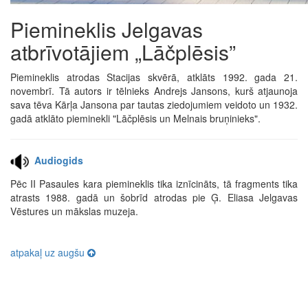
Piemineklis Jelgavas
atbrīvotājiem „Lāčplēsis”
Piemineklis atrodas Stacijas skvērā, atklāts 1992. gada 21.
novembrī. Tā autors ir tēlnieks Andrejs Jansons, kurš atjaunoja
sava tēva Kārļa Jansona par tautas ziedojumiem veidoto un 1932.
gadā atklāto pieminekli "Lāčplēsis un Melnais bruņinieks".
Audiogids
Pēc II Pasaules kara piemineklis tika iznīcināts, tā fragments tika
atrasts 1988. gadā un šobrīd atrodas pie Ģ. Eliasa Jelgavas
Vēstures un mākslas muzeja.
atpakaļ uz augšu