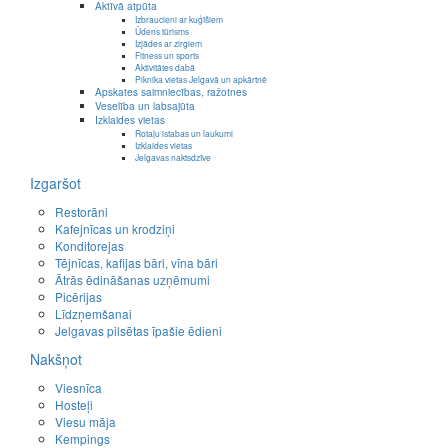
Aktīvā atpūta
Izbraucieni ar kuģīšiem
Ūdens tūrisms
Izjādes ar zirgiem
Fitness un sports
Aktivitātes dabā
Piknika vietas Jelgavā un apkārtnē
Apskates saimniecības, ražotnes
Veselība un labsajūta
Izklaides vietas
Rotaļu istabas un laukumi
Izklaides vietas
Jelgavas naktsdzīve
Izgaršot
Restorāni
Kafejnīcas un krodziņi
Konditorejas
Tējnīcas, kafijas bāri, vīna bāri
Ātrās ēdināšanas uzņēmumi
Picērijas
Līdzņemšanai
Jelgavas pilsētas īpašie ēdieni
Nakšņot
Viesnīca
Hosteļi
Viesu māja
Kempings