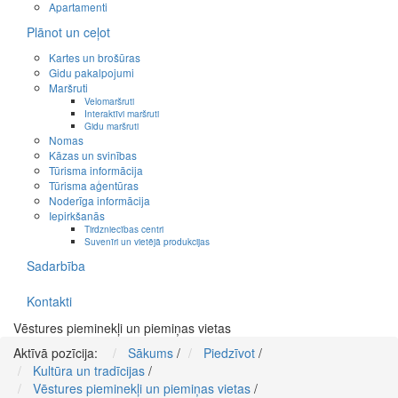
Apartamenti
Plānot un ceļot
Kartes un brošūras
Gidu pakalpojumi
Maršruti
Velomaršruti
Interaktīvi maršruti
Gidu maršruti
Nomas
Kāzas un svinības
Tūrisma informācija
Tūrisma aģentūras
Noderīga informācija
Iepirkšanās
Tirdzniecības centri
Suvenīri un vietējā produkcijas
Sadarbība
Kontakti
Vēstures pieminekļi un piemiņas vietas
Aktīvā pozīcija:
Sākums
/
Piedzīvot
/
Kultūra un tradīcijas
/
Vēstures pieminekļi un piemiņas vietas
/