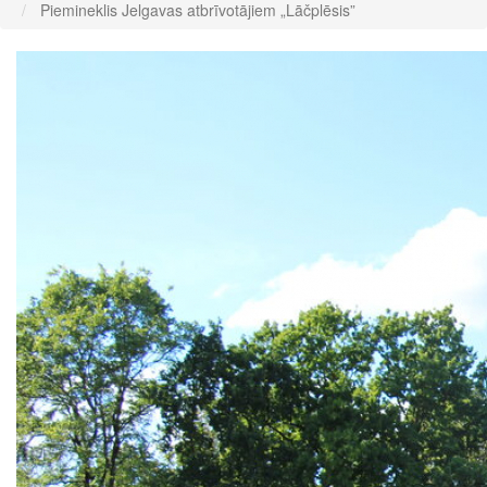
Piemineklis Jelgavas atbrīvotājiem „Lāčplēsis”