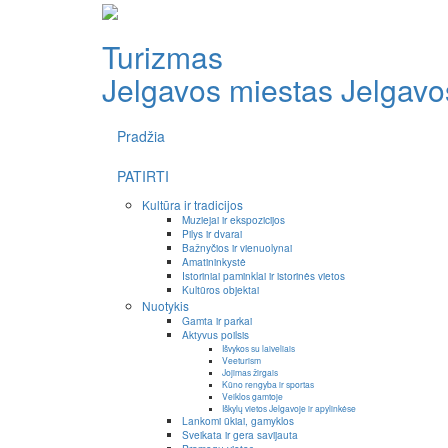
Turizmas
Jelgavos miestas
Jelgavos
Pradžia
PATIRTI
Kultūra ir tradicijos
Muziejai ir ekspozicijos
Pilys ir dvarai
Bažnyčios ir vienuolynai
Amatininkystė
Istoriniai paminklai ir istorinės vietos
Kultūros objektai
Nuotykis
Gamta ir parkai
Aktyvus poilsis
Išvykos su laiveliais
Veeturism
Jojimas žirgais
Kūno rengyba ir sportas
Veiklos gamtoje
Iškylų vietos Jelgavoje ir apylinkėse
Lankomi ūkiai, gamyklos
Sveikata ir gera savijauta