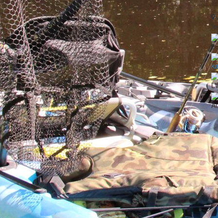
Ie
2
ka
LV
Au