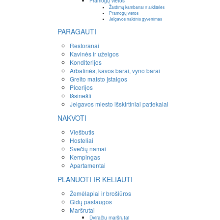
Pramogų vietos
Žaidimų kambariai ir aikštelės
Pramogų vietos
Jelgavos naktinis gyvenimas
PARAGAUTI
Restoranai
Kavinės ir užeigos
Konditerijos
Arbatinės, kavos barai, vyno barai
Greito maisto įstaigos
Picerijos
Išsinešti
Jelgavos miesto išskirtiniai patiekalai
NAKVOTI
Viešbutis
Hosteliai
Svečių namai
Kempingas
Apartamentai
PLANUOTI IR KELIAUTI
Žemėlapiai ir brošiūros
Gidų paslaugos
Maršrutai
Dviračių maršrutai