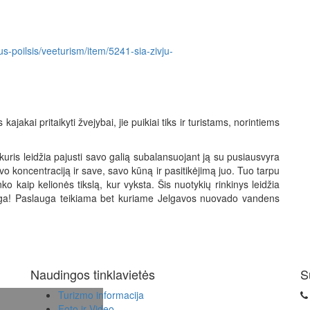
yvus-poilsis/veeturism/item/5241-sia-zivju-
akai pritaikyti žvejybai, jie puikiai tiks ir turistams, norintiems
kuris leidžia pajusti savo galią subalansuojant ją su pusiausvyra
vo koncentraciją ir save, savo kūną ir pasitikėjimą juo. Tuo tarpu
nko kaip kelionės tikslą, kur vyksta. Šis nuotykių rinkinys leidžia
atinga! Paslauga teikiama bet kuriame Jelgavos nuovado vandens
Naudingos tinklavietės
S
Turizmo informacija
Foto ir Video