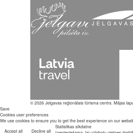
© 2026 Jelgavas reģionālais tūrisma centrs. Mājas lap
Save
Cookies user preferences
We use cookies to ensure you to get the best experience on our website
Statistikas sīkdatne
Accept all
Decline all
(nepieciešama, lai uzlabotu vietnes darb