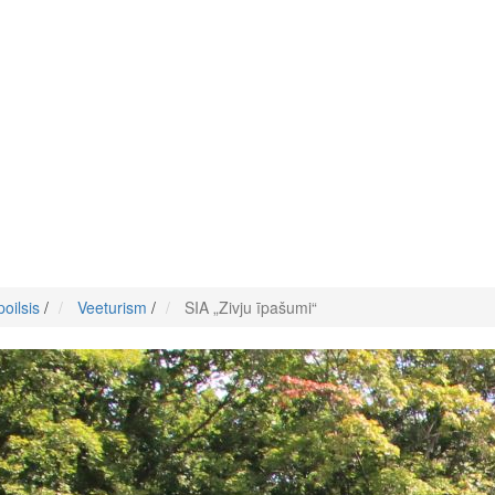
oilsis
/
Veeturism
/
SIA „Zivju īpašumi“