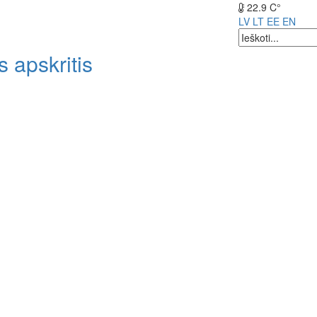
22.9 C°
LV
LT
EE
EN
 apskritis