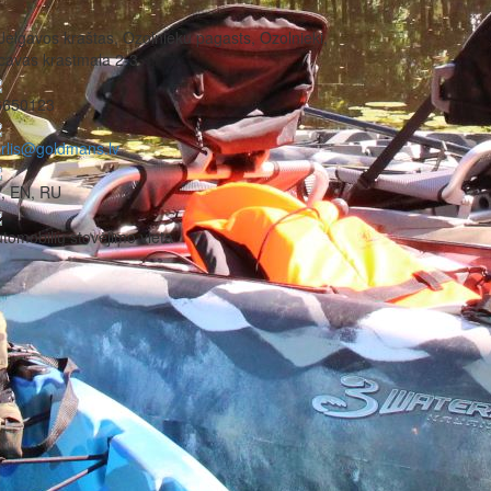
Jelgavos kraštas, Ozolnieku pagasts, Ozolnieki,
cavas krastmala 2-3
6650123
rlis@goldmans.lv
, EN, RU
tomobilių stovėjimo vieta