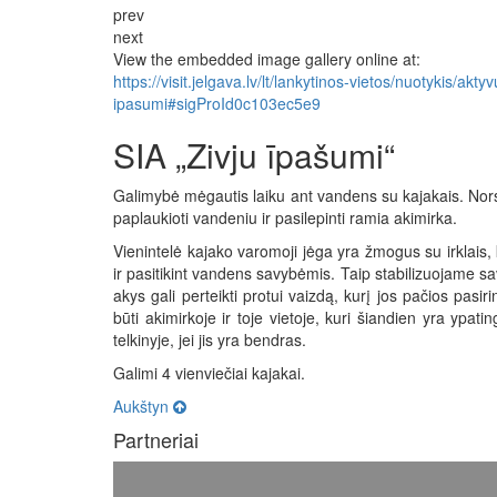
prev
next
View the embedded image gallery online at:
https://visit.jelgava.lv/lt/lankytinos-vietos/nuotykis/akt
ipasumi#sigProId0c103ec5e9
SIA „Zivju īpašumi“
Galimybė mėgautis laiku ant vandens su kajakais. Nors kaj
paplaukioti vandeniu ir pasilepinti ramia akimirka.
Vienintelė kajako varomoji jėga yra žmogus su irklais, 
ir pasitikint vandens savybėmis. Taip stabilizuojame sa
akys gali perteikti protui vaizdą, kurį jos pačios pasiri
būti akimirkoje ir toje vietoje, kuri šiandien yra yp
telkinyje, jei jis yra bendras.
Galimi 4 vienviečiai kajakai.
Aukštyn
Partneriai