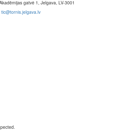
Akadēmijas gatvė 1, Jelgava, LV-3001
tic@tornis.jelgava.lv
xpected.