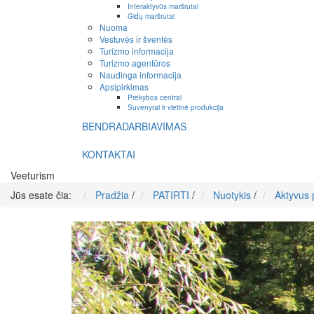
Interaktyvūs maršrutai
Gidų maršrutai
Nuoma
Vestuvės ir šventės
Turizmo informacija
Turizmo agentūros
Naudinga informacija
Apsipirkimas
Prekybos centrai
Suvenyrai ir vietinė produkcija
BENDRADARBIAVIMAS
KONTAKTAI
Veeturism
Jūs esate čia:
Pradžia
/
PATIRTI
/
Nuotykis
/
Aktyvus p