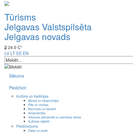
Tūrisms
Jelgavas Valstspilsēta
Jelgavas novads
24.0 C°
LV
LT
EE
EN
Sākums
Piedzīvot
Kultūra un tradīcijas
Muzeji un ekspozīcijas
Pilis un muižas
Baznīcas un klosteri
Amatniecība
Vēstures pieminekļi un piemiņas vietas
Kultūras objekti
Piedzīvojums
Daba un parki