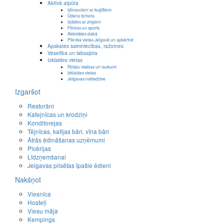
Aktīvā atpūta
Izbraucieni ar kuģīšiem
Ūdens tūrisms
Izjādes ar zirgiem
Fitness un sports
Aktivitātes dabā
Piknika vietas Jelgavā un apkārtnē
Apskates saimniecības, ražotnes
Veselība un labsajūta
Izklaides vietas
Rotaļu istabas un laukumi
Izklaides vietas
Jelgavas naktsdzīve
Izgaršot
Restorāni
Kafejnīcas un krodziņi
Konditorejas
Tējnīcas, kafijas bāri, vīna bāri
Ātrās ēdināšanas uzņēmumi
Picērijas
Līdzņemšanai
Jelgavas pilsētas īpašie ēdieni
Nakšņot
Viesnīca
Hosteļi
Viesu māja
Kempings