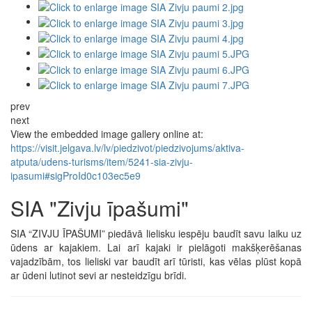
prev
next
View the embedded image gallery online at:
https://visit.jelgava.lv/lv/piedzivot/piedzivojums/aktiva-
atputa/udens-turisms/item/5241-sia-zivju-
ipasumi#sigProId0c103ec5e9
SIA "Zivju īpašumi"
SIA “ZIVJU ĪPAŠUMI” piedāvā lielisku iespēju baudīt savu laiku uz
ūdens ar kajakiem. Lai arī kajaki ir pielāgoti makšķerēšanas
vajadzībām, tos lieliski var baudīt arī tūristi, kas vēlas plūst kopā
ar ūdeni lutinot sevi ar nesteidzīgu brīdi.