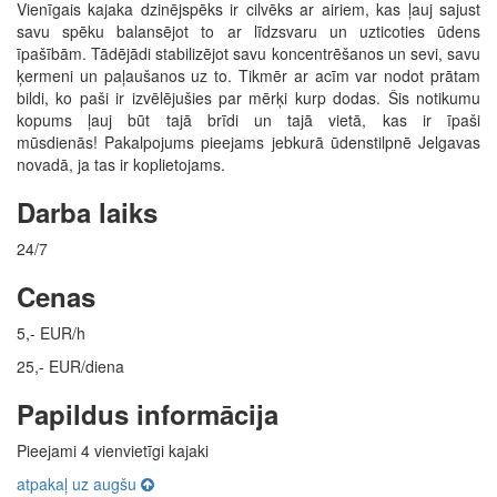
Vienīgais kajaka dzinējspēks ir cilvēks ar airiem, kas ļauj sajust
savu spēku balansējot to ar līdzsvaru un uzticoties ūdens
īpašībām. Tādējādi stabilizējot savu koncentrēšanos un sevi, savu
ķermeni un paļaušanos uz to. Tikmēr ar acīm var nodot prātam
bildi, ko paši ir izvēlējušies par mērķi kurp dodas. Šis notikumu
kopums ļauj būt tajā brīdi un tajā vietā, kas ir īpaši
mūsdienās! Pakalpojums pieejams jebkurā ūdenstilpnē Jelgavas
novadā, ja tas ir koplietojams.
Darba laiks
24/7
Cenas
5,- EUR/h
25,- EUR/diena
Papildus informācija
Pieejami 4 vienvietīgi kajaki
atpakaļ uz augšu