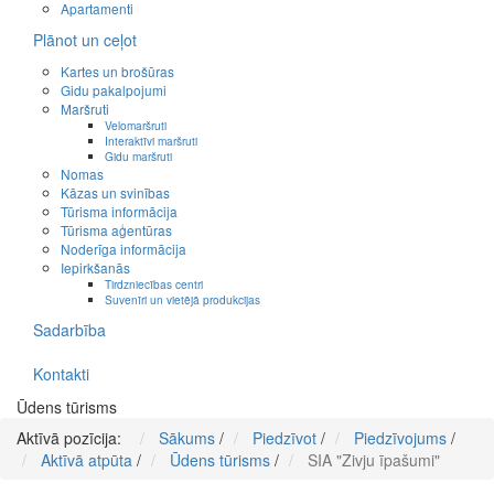
Apartamenti
Plānot un ceļot
Kartes un brošūras
Gidu pakalpojumi
Maršruti
Velomaršruti
Interaktīvi maršruti
Gidu maršruti
Nomas
Kāzas un svinības
Tūrisma informācija
Tūrisma aģentūras
Noderīga informācija
Iepirkšanās
Tirdzniecības centri
Suvenīri un vietējā produkcijas
Sadarbība
Kontakti
Ūdens tūrisms
Aktīvā pozīcija:
Sākums
/
Piedzīvot
/
Piedzīvojums
/
Aktīvā atpūta
/
Ūdens tūrisms
/
SIA "Zivju īpašumi"