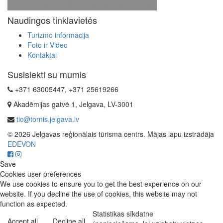
Naudingos tinklavietės
Turizmo informacija
Foto ir Video
Kontaktai
Susisiekti su mumis
+371 63005447, +371 25619266
Akadēmijas gatvė 1, Jelgava, LV-3001
tic@tornis.jelgava.lv
© 2026 Jelgavas reģionālais tūrisma centrs. Mājas lapu izstrādāja
EDEVON
Save
Cookies user preferences
We use cookies to ensure you to get the best experience on our
website. If you decline the use of cookies, this website may not
function as expected.
Statistikas sīkdatne
Accept all
Decline all