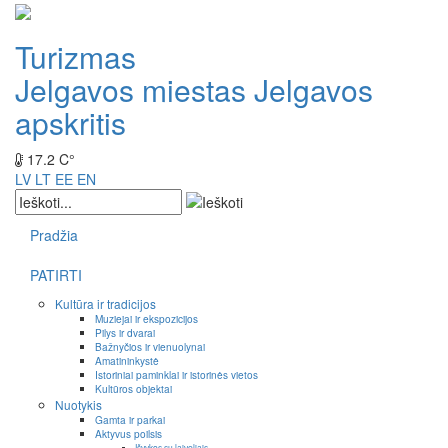
Turizmas
Jelgavos miestas
Jelgavos
apskritis
17.2 C°
LV
LT
EE
EN
Pradžia
PATIRTI
Kultūra ir tradicijos
Muziejai ir ekspozicijos
Pilys ir dvarai
Bažnyčios ir vienuolynai
Amatininkystė
Istoriniai paminklai ir istorinės vietos
Kultūros objektai
Nuotykis
Gamta ir parkai
Aktyvus poilsis
Išvykos su laiveliais