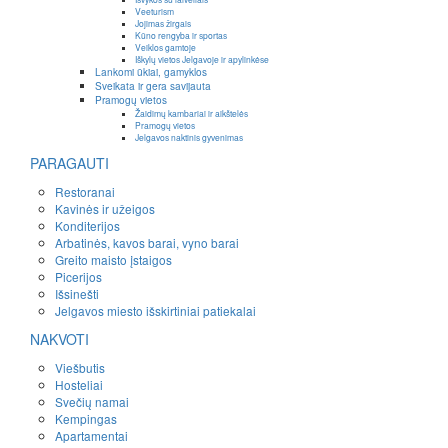
Veeturism
Jojimas žirgais
Kūno rengyba ir sportas
Veiklos gamtoje
Iškylų vietos Jelgavoje ir apylinkėse
Lankomi ūkiai, gamyklos
Sveikata ir gera savijauta
Pramogų vietos
Žaidimų kambariai ir aikštelės
Pramogų vietos
Jelgavos naktinis gyvenimas
PARAGAUTI
Restoranai
Kavinės ir užeigos
Konditerijos
Arbatinės, kavos barai, vyno barai
Greito maisto įstaigos
Picerijos
Išsinešti
Jelgavos miesto išskirtiniai patiekalai
NAKVOTI
Viešbutis
Hosteliai
Svečių namai
Kempingas
Apartamentai