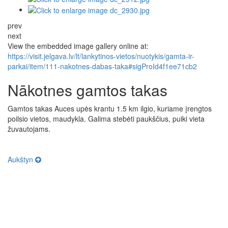
prev
next
View the embedded image gallery online at:
https://visit.jelgava.lv/lt/lankytinos-vietos/nuotykis/gamta-ir-
parkai/item/111-nakotnes-dabas-taka#sigProId4f1ee71cb2
Nākotnes gamtos takas
Gamtos takas Auces upės krantu 1.5 km ilgio, kuriame įrengtos
poilsio vietos, maudykla. Galima stebėti paukščius, puiki vieta
žuvautojams.
Aukštyn