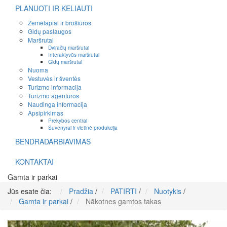
PLANUOTI IR KELIAUTI
Žemėlapiai ir brošiūros
Gidų paslaugos
Maršrutai
Dviračių maršrutai
Interaktyvūs maršrutai
Gidų maršrutai
Nuoma
Vestuvės ir šventės
Turizmo informacija
Turizmo agentūros
Naudinga informacija
Apsipirkimas
Prekybos centrai
Suvenyrai ir vietinė produkcija
BENDRADARBIAVIMAS
KONTAKTAI
Gamta ir parkai
Jūs esate čia:
Pradžia
/
PATIRTI
/
Nuotykis
/
Gamta ir parkai
/
Nākotnes gamtos takas