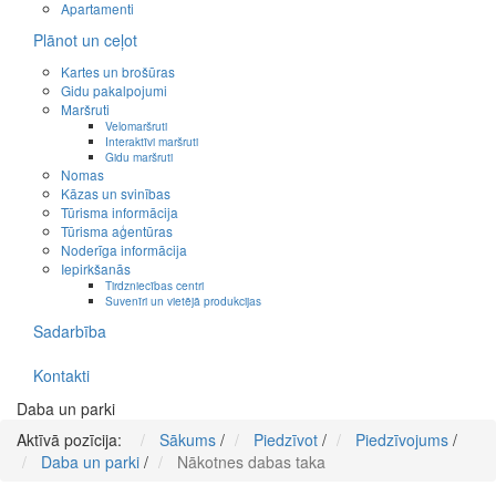
Apartamenti
Plānot un ceļot
Kartes un brošūras
Gidu pakalpojumi
Maršruti
Velomaršruti
Interaktīvi maršruti
Gidu maršruti
Nomas
Kāzas un svinības
Tūrisma informācija
Tūrisma aģentūras
Noderīga informācija
Iepirkšanās
Tirdzniecības centri
Suvenīri un vietējā produkcijas
Sadarbība
Kontakti
Daba un parki
Aktīvā pozīcija:
Sākums
/
Piedzīvot
/
Piedzīvojums
/
Daba un parki
/
Nākotnes dabas taka