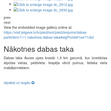
prev
next
View the embedded image gallery online at:
https://visit.jelgava.lv/lv/piedzivot/piedzivojums/dabas-
parki/item/111-nakotnes-dabas-taka#sigProId4f1ee71cb2
Nākotnes dabas taka
Dabas taka Auces upes krastā 1,5 km garumā, kur izveidotas
atpūtas vietas, peldvieta. Iespēja vērot putnus, lieliska vieta
makšķerniekiem.
atpakaļ uz augšu