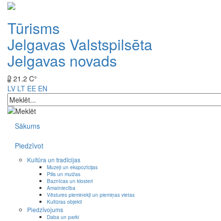
Tūrisms
Jelgavas Valstspilsēta
Jelgavas novads
21.2 C°
LV
LT
EE
EN
Sākums
Piedzīvot
Kultūra un tradīcijas
Muzeji un ekspozīcijas
Pilis un muižas
Baznīcas un klosteri
Amatniecība
Vēstures pieminekļi un piemiņas vietas
Kultūras objekti
Piedzīvojums
Daba un parki