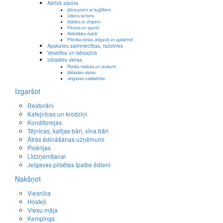
Aktīvā atpūta
Izbraucieni ar kuģīšiem
Ūdens tūrisms
Izjādes ar zirgiem
Fitness un sports
Aktivitātes dabā
Piknika vietas Jelgavā un apkārtnē
Apskates saimniecības, ražotnes
Veselība un labsajūta
Izklaides vietas
Rotaļu istabas un laukumi
Izklaides vietas
Jelgavas naktsdzīve
Izgaršot
Restorāni
Kafejnīcas un krodziņi
Konditorejas
Tējnīcas, kafijas bāri, vīna bāri
Ātrās ēdināšanas uzņēmumi
Picērijas
Līdzņemšanai
Jelgavas pilsētas īpašie ēdieni
Nakšņot
Viesnīca
Hosteļi
Viesu māja
Kempings