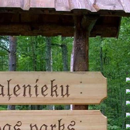
2
Še
Au
Pi