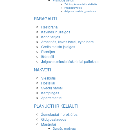
Pramogų vietos
Žaidimų kambariai ir aikštelės
Pramogų vietos
Jelgavos naktinis gyvenimas
PARAGAUTI
Restoranai
Kavinės ir užeigos
Konditerijos
Arbatinės, kavos barai, vyno barai
Greito maisto įstaigos
Picerijos
Išsinešti
Jelgavos miesto išskirtiniai patiekalai
NAKVOTI
Viešbutis
Hosteliai
Svečių namai
Kempingas
Apartamentai
PLANUOTI IR KELIAUTI
Žemėlapiai ir brošiūros
Gidų paslaugos
Maršrutai
Dviračių maršrutai