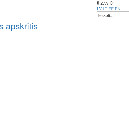
27.9 C°
LV
LT
EE
EN
 apskritis