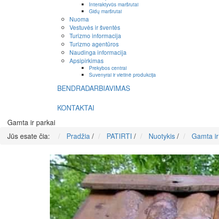
Interaktyvūs maršrutai
Gidų maršrutai
Nuoma
Vestuvės ir šventės
Turizmo informacija
Turizmo agentūros
Naudinga informacija
Apsipirkimas
Prekybos centrai
Suvenyrai ir vietinė produkcija
BENDRADARBIAVIMAS
KONTAKTAI
Gamta ir parkai
Jūs esate čia:
Pradžia
/
PATIRTI
/
Nuotykis
/
Gamta ir