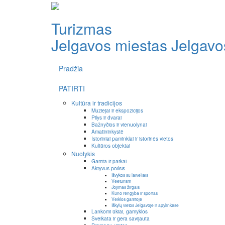
Turizmas
Jelgavos miestas
Jelgavos
Pradžia
PATIRTI
Kultūra ir tradicijos
Muziejai ir ekspozicijos
Pilys ir dvarai
Bažnyčios ir vienuolynai
Amatininkystė
Istoriniai paminklai ir istorinės vietos
Kultūros objektai
Nuotykis
Gamta ir parkai
Aktyvus poilsis
Išvykos su laiveliais
Veeturism
Jojimas žirgais
Kūno rengyba ir sportas
Veiklos gamtoje
Iškylų vietos Jelgavoje ir apylinkėse
Lankomi ūkiai, gamyklos
Sveikata ir gera savijauta