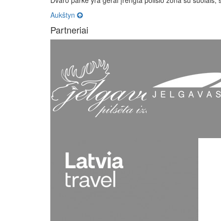
Dvaro parke yra gerai įrengta poilsio zona su suolais, st
Aukštyn
Partneriai