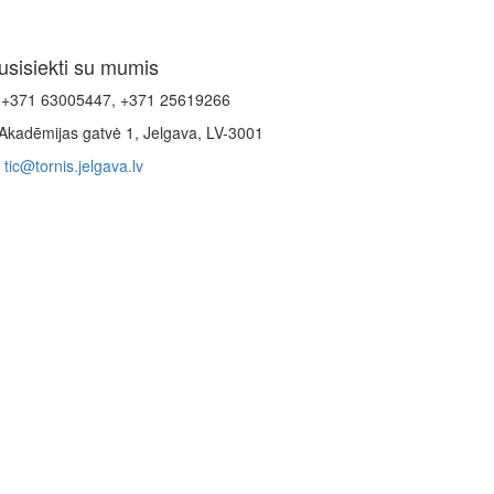
usisiekti su mumis
+371 63005447, +371 25619266
Akadēmijas gatvė 1, Jelgava, LV-3001
tic@tornis.jelgava.lv