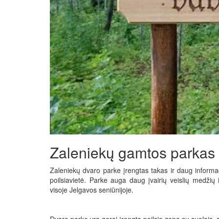
Zaleniekų gamtos parkas
Zaleniekų dvaro parke įrengtas takas ir daug informa
poilsiavietė. Parke auga daug įvairių veislių medžių 
visoje Jelgavos seniūnijoje.