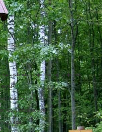
Jelgavos kraštas, Zaļenieku pag., Zaļenieki
9550846
imoms su vaikais
tomobilių stovėjimo vieta
kniko vietos