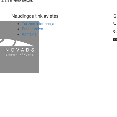
alais ir vieta laužui.
Naudingos tinklavietės
S
Turizmo informacija
Foto ir Video
Kontaktai