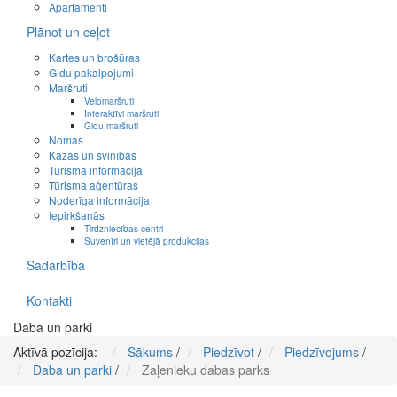
Apartamenti
Plānot un ceļot
Kartes un brošūras
Gidu pakalpojumi
Maršruti
Velomaršruti
Interaktīvi maršruti
Gidu maršruti
Nomas
Kāzas un svinības
Tūrisma informācija
Tūrisma aģentūras
Noderīga informācija
Iepirkšanās
Tirdzniecības centri
Suvenīri un vietējā produkcijas
Sadarbība
Kontakti
Daba un parki
Aktīvā pozīcija:
Sākums
/
Piedzīvot
/
Piedzīvojums
/
Daba un parki
/
Zaļenieku dabas parks