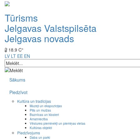
Tūrisms
Jelgavas Valstspilsēta
Jelgavas novads
18.9 C°
LV
LT
EE
EN
Sākums
Piedzīvot
Kultūra un tradīcijas
Muzeji un ekspozīcijas
Pilis un muižas
Baznīcas un klosteri
Amatniecība
Vēstures pieminekļi un piemiņas vietas
Kultūras objekti
Piedzīvojums
Daba un parki