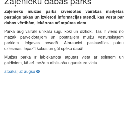
Zaļenieku dabas parks
Zaļenieku muižas parkā izveidotas vairākas marķētas
pastaigu takas un izvietoti informācijas stendi, kas vēsta par
dabas vērtībām, iekārtota arī atpūtas vieta.
Parkā aug vairāki unikālu sugu koki un dižkoki. Tas ir viens no
mazāk pārveidotajiem un postītajiem muižu vēsturiskajiem
parkiem Jelgavas novadā. Atbrauciet paklausīties putnu
dziesmas, iepazīt kokus un gūt spēku dabā!
Muižas parkā ir labiekārtota atpūtas vieta ar soliņiem un
galdiņiem, kā arī mežam atbilstošu ugunskura vietu.
atpakaļ uz augšu