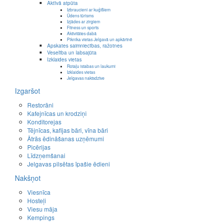
Aktīvā atpūta
Izbraucieni ar kuģīšiem
Ūdens tūrisms
Izjādes ar zirgiem
Fitness un sports
Aktivitātes dabā
Piknika vietas Jelgavā un apkārtnē
Apskates saimniecības, ražotnes
Veselība un labsajūta
Izklaides vietas
Rotaļu istabas un laukumi
Izklaides vietas
Jelgavas naktsdzīve
Izgaršot
Restorāni
Kafejnīcas un krodziņi
Konditorejas
Tējnīcas, kafijas bāri, vīna bāri
Ātrās ēdināšanas uzņēmumi
Picērijas
Līdzņemšanai
Jelgavas pilsētas īpašie ēdieni
Nakšņot
Viesnīca
Hosteļi
Viesu māja
Kempings