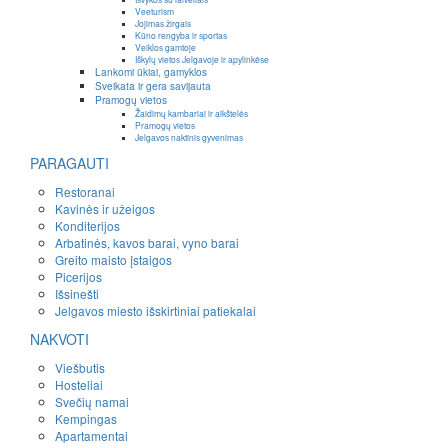
Veeturism
Jojimas žirgais
Kūno rengyba ir sportas
Veiklos gamtoje
Iškylų vietos Jelgavoje ir apylinkėse
Lankomi ūkiai, gamyklos
Sveikata ir gera savijauta
Pramogų vietos
Žaidimų kambariai ir aikštelės
Pramogų vietos
Jelgavos naktinis gyvenimas
PARAGAUTI
Restoranai
Kavinės ir užeigos
Konditerijos
Arbatinės, kavos barai, vyno barai
Greito maisto įstaigos
Picerijos
Išsinešti
Jelgavos miesto išskirtiniai patiekalai
NAKVOTI
Viešbutis
Hosteliai
Svečių namai
Kempingas
Apartamentai