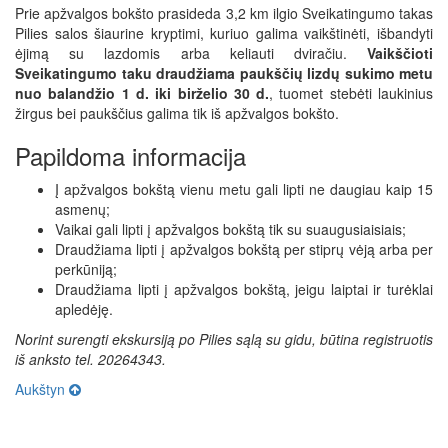
Prie apžvalgos bokšto prasideda 3,2 km ilgio Sveikatingumo takas
Pilies salos šiaurine kryptimi, kuriuo galima vaikštinėti, išbandyti
ėjimą su lazdomis arba keliauti dviračiu.
Vaikščioti
Sveikatingumo taku draudžiama paukščių lizdų sukimo metu
nuo balandžio 1 d. iki birželio 30 d.
, tuomet stebėti laukinius
žirgus bei paukščius galima tik iš apžvalgos bokšto.
Papildoma informacija
Į apžvalgos bokštą vienu metu gali lipti ne daugiau kaip 15
asmenų;
Vaikai gali lipti į apžvalgos bokštą tik su suaugusiaisiais;
Draudžiama lipti į apžvalgos bokštą per stiprų vėją arba per
perkūniją;
Draudžiama lipti į apžvalgos bokštą, jeigu laiptai ir turėklai
apledėję.
Norint surengti ekskursiją po Pilies sąlą su gidu, būtina registruotis
iš anksto tel. 20264343.
Aukštyn