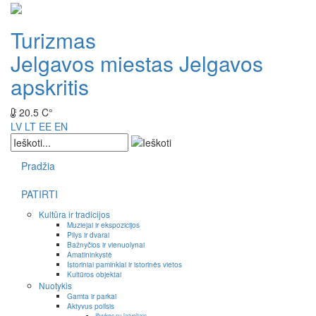
Turizmas
Jelgavos miestas
Jelgavos
apskritis
20.5 C°
LV
LT
EE
EN
Pradžia
PATIRTI
Kultūra ir tradicijos
Muziejai ir ekspozicijos
Pilys ir dvarai
Bažnyčios ir vienuolynai
Amatininkystė
Istoriniai paminklai ir istorinės vietos
Kultūros objektai
Nuotykis
Gamta ir parkai
Aktyvus poilsis
Išvykos su laiveliais