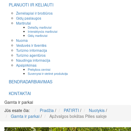
PLANUOTI IR KELIAUTI
Žemėlapiai ir brošiūros
Gidų paslaugos
Maršrutai
Dviračių maršrutai
Interaktyvūs maršrutai
Gidų maršrutai
Nuoma
Vestuvės ir šventės
Turizmo informacija
Turizmo agentūros
Naudinga informacija
Apsipirkimas
Prekybos centrai
Suvenyrai ir vietinė produkcija
BENDRADARBIAVIMAS
KONTAKTAI
Gamta ir parkai
Jūs esate čia:
Pradžia
/
PATIRTI
/
Nuotykis
/
Gamta ir parkai
/
Apžvalgos bokštas Pilies saloje