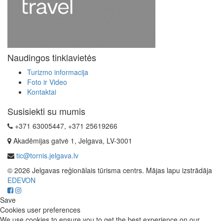
Naudingos tinklavietės
Turizmo informacija
Foto ir Video
Kontaktai
Susisiekti su mumis
+371 63005447, +371 25619266
Akadēmijas gatvė 1, Jelgava, LV-3001
tic@tornis.jelgava.lv
© 2026 Jelgavas reģionālais tūrisma centrs. Mājas lapu izstrādāja
EDEVON
Save
Cookies user preferences
We use cookies to ensure you to get the best experience on our