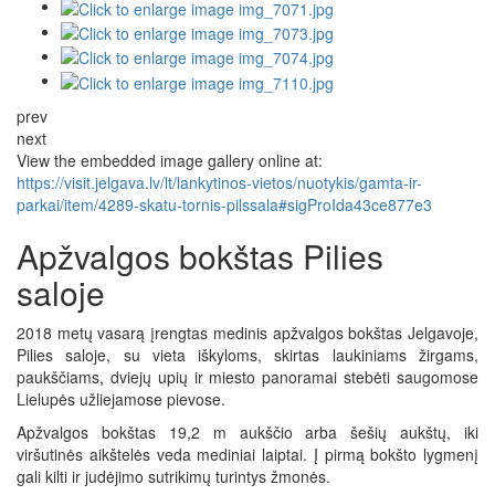
prev
next
View the embedded image gallery online at:
https://visit.jelgava.lv/lt/lankytinos-vietos/nuotykis/gamta-ir-
parkai/item/4289-skatu-tornis-pilssala#sigProIda43ce877e3
Apžvalgos bokštas Pilies
saloje
2018 metų vasarą įrengtas medinis apžvalgos bokštas Jelgavoje,
Pilies saloje, su vieta iškyloms, skirtas laukiniams žirgams,
paukščiams, dviejų upių ir miesto panoramai stebėti saugomose
Lielupės užliejamose pievose.
Apžvalgos bokštas 19,2 m aukščio arba šešių aukštų, iki
viršutinės aikštelės veda mediniai laiptai. Į pirmą bokšto lygmenį
gali kilti ir judėjimo sutrikimų turintys žmonės.