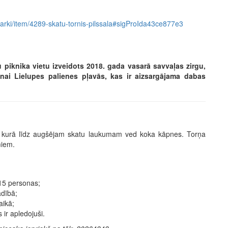
s-parki/item/4289-skatu-tornis-pilssala#sigProIda43ce877e3
u piknika vietu izveidots 2018. gada vasarā savvaļas zirgu,
ai Lielupes palienes pļavās, kas ir aizsargājama dabas
s, kurā līdz augšējam skatu laukumam ved koka kāpnes. Torņa
miem.
 15 personas;
adībā;
aikā;
 ir apledojuši.