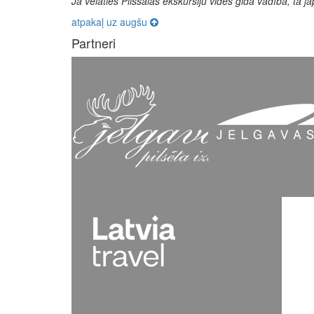
Ja vēlaties Pilssalas ekskursiju vides gida vadībā, tā j
atpakaļ uz augšu
Partneri