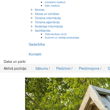
Interaktīvi maršruti
Gidu maršruti
Nomas
Kāzas un svinības
Tūrisma informācija
Tūrisma aģentūras
Noderīga informācija
Iepirkšanās
Tirdzniecības centri
Suvenīri un vietējā produkcijas
Sadarbība
Kontakti
Daba un parki
Aktīvā pozīcija:
Sākums
/
Piedzīvot
/
Piedzīvojums
/
D