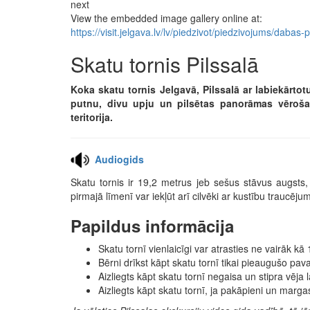
next
View the embedded image gallery online at:
https://visit.jelgava.lv/lv/piedzivot/piedzivojums/daba
Skatu tornis Pilssalā
Koka skatu tornis Jelgavā, Pilssalā ar labiekārtot
putnu, divu upju un pilsētas panorāmas vērošan
teritorija.
Audiogids
Skatu tornis ir 19,2 metrus jeb sešus stāvus augst
pirmajā līmenī var iekļūt arī cilvēki ar kustību traucēju
Papildus informācija
Skatu tornī vienlaicīgi var atrasties ne vairāk kā
Bērni drīkst kāpt skatu tornī tikai pieaugušo pav
Aizliegts kāpt skatu tornī negaisa un stipra vēja l
Aizliegts kāpt skatu tornī, ja pakāpieni un margas