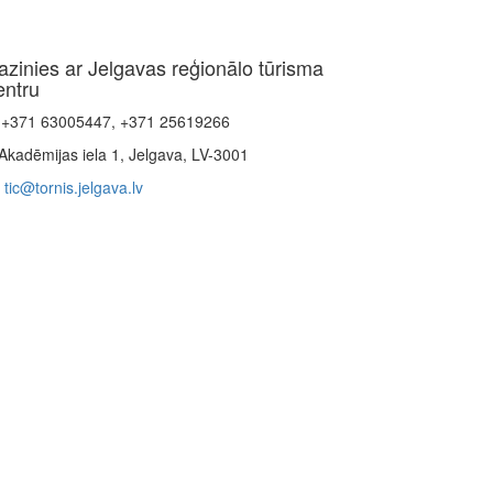
azinies ar Jelgavas reģionālo tūrisma
entru
+371 63005447, +371 25619266
Akadēmijas iela 1, Jelgava, LV-3001
tic@tornis.jelgava.lv