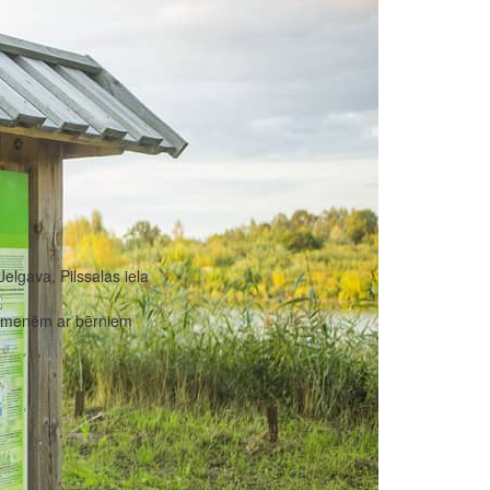
Jelgava, Pilssalas iela
imenēm ar bērniem