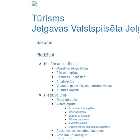
Tūrisms
Jelgavas Valstspilsēta
Je
Sākums
Piedzīvot
Kultūra un tradīcijas
Muzeji un ekspozīcijas
Pilis un muižas
Baznīcas un klosteri
Amatniecība
Vēstures pieminekļi un piemiņas vietas
Kultūras objekti
Piedzīvojums
Daba un parki
Aktīvā atpūta
Izbraucieni ar kuģīšiem
Ūdens tūrisms
Izjādes ar zirgiem
Fitness un sports
Aktivitātes dabā
Piknika vietas Jelgavā un apkārtnē
Apskates saimniecības, ražotnes
Veselība un labsajūta