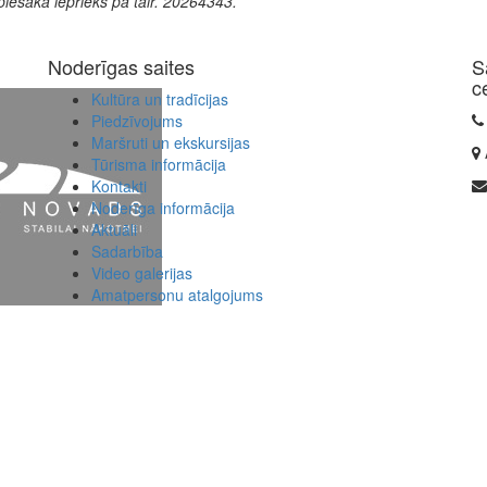
āpiesaka iepriekš pa tālr. 20264343.
Noderīgas saites
S
c
Kultūra un tradīcijas
Piedzīvojums
Maršruti un ekskursijas
Tūrisma informācija
Kontakti
Noderīga informācija
Aktuāli
Sadarbība
Video galerijas
Amatpersonu atalgojums