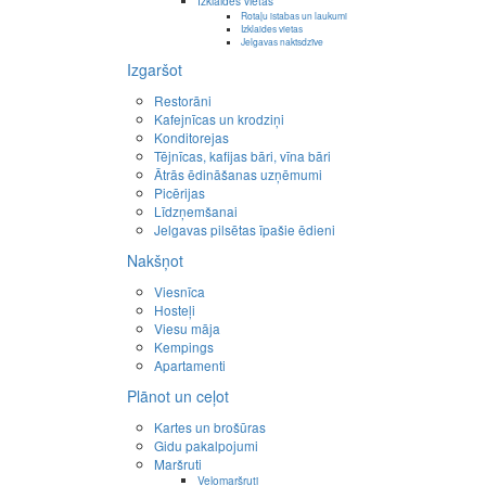
Izklaides vietas
Rotaļu istabas un laukumi
Izklaides vietas
Jelgavas naktsdzīve
Izgaršot
Restorāni
Kafejnīcas un krodziņi
Konditorejas
Tējnīcas, kafijas bāri, vīna bāri
Ātrās ēdināšanas uzņēmumi
Picērijas
Līdzņemšanai
Jelgavas pilsētas īpašie ēdieni
Nakšņot
Viesnīca
Hosteļi
Viesu māja
Kempings
Apartamenti
Plānot un ceļot
Kartes un brošūras
Gidu pakalpojumi
Maršruti
Velomaršruti