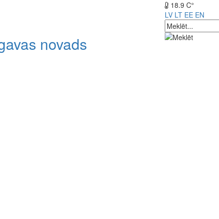
18.9 C°
LV
LT
EE
EN
lgavas novads