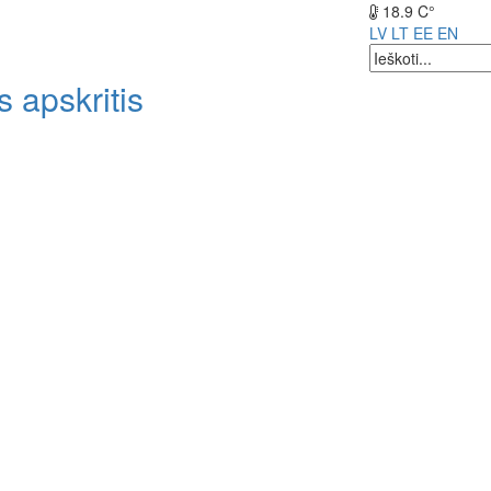
18.9 C°
LV
LT
EE
EN
 apskritis