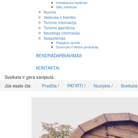
Interaktyvūs maršrutai
Gidų maršrutai
Nuoma
Vestuvės ir šventės
Turizmo informacija
Turizmo agentūros
Naudinga informacija
Apsipirkimas
Prekybos centrai
Suvenyrai ir vietinė produkcija
BENDRADARBIAVIMAS
KONTAKTAI
Sveikata ir gera savijauta
Jūs esate čia:
Pradžia
/
PATIRTI
/
Nuotykis
/
Sveikata 