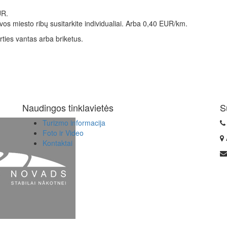
UR.
os miesto ribų susitarkite individualiai. Arba 0,40 EUR/km.
irties vantas arba briketus.
Naudingos tinklavietės
S
Turizmo informacija
Foto ir Video
Kontaktai