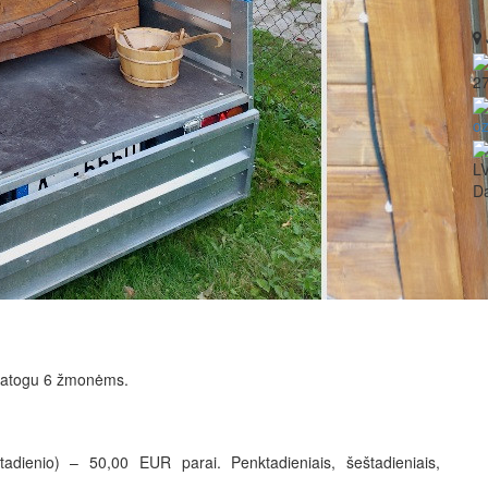
2
o
L
Da
– patogu 6 žmonėms.
tadienio) – 50,00 EUR parai. Penktadieniais, šeštadieniais,