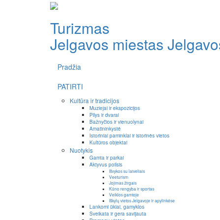
Turizmas
Jelgavos miestas
Jelgavos
Pradžia
PATIRTI
Kultūra ir tradicijos
Muziejai ir ekspozicijos
Pilys ir dvarai
Bažnyčios ir vienuolynai
Amatininkystė
Istoriniai paminklai ir istorinės vietos
Kultūros objektai
Nuotykis
Gamta ir parkai
Aktyvus poilsis
Išvykos su laiveliais
Veeturism
Jojimas žirgais
Kūno rengyba ir sportas
Veiklos gamtoje
Iškylų vietos Jelgavoje ir apylinkėse
Lankomi ūkiai, gamyklos
Sveikata ir gera savijauta