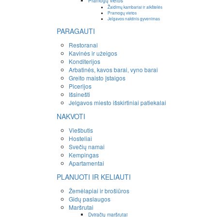
Pramogų vietos
Žaidimų kambariai ir aikštelės
Pramogų vietos
Jelgavos naktinis gyvenimas
PARAGAUTI
Restoranai
Kavinės ir užeigos
Konditerijos
Arbatinės, kavos barai, vyno barai
Greito maisto įstaigos
Picerijos
Išsinešti
Jelgavos miesto išskirtiniai patiekalai
NAKVOTI
Viešbutis
Hosteliai
Svečių namai
Kempingas
Apartamentai
PLANUOTI IR KELIAUTI
Žemėlapiai ir brošiūros
Gidų paslaugos
Maršrutai
Dviračių maršrutai