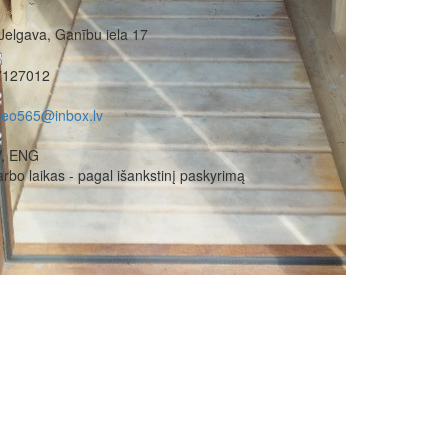
Jelgava, Ganību iela 17
7127012
zeo565@inbox.lv
V, ENG
rbo laikas - pagal išankstinį paskyrimą