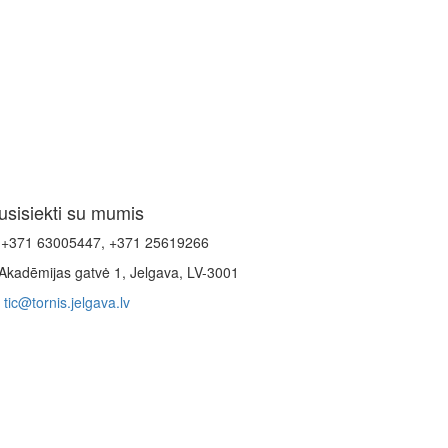
usisiekti su mumis
+371 63005447, +371 25619266
Akadēmijas gatvė 1, Jelgava, LV-3001
tic@tornis.jelgava.lv