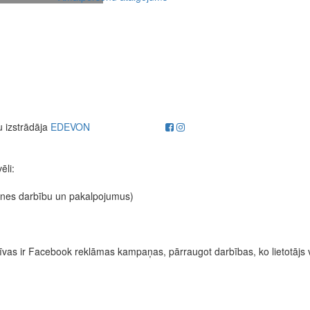
u izstrādāja
EDEVON
ēli:
etnes darbību un pakalpojumus)
fektīvas ir Facebook reklāmas kampaņas, pārraugot darbības, ko lietotājs