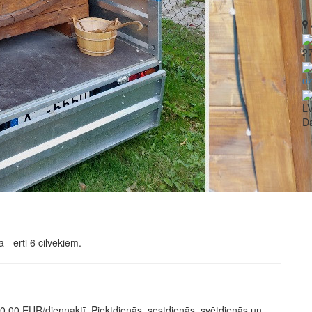
2
o
L
Da
- ērti 6 cilvēkiem.
50,00 EUR/diennaktī. Piektdienās, sestdienās, svētdienās un