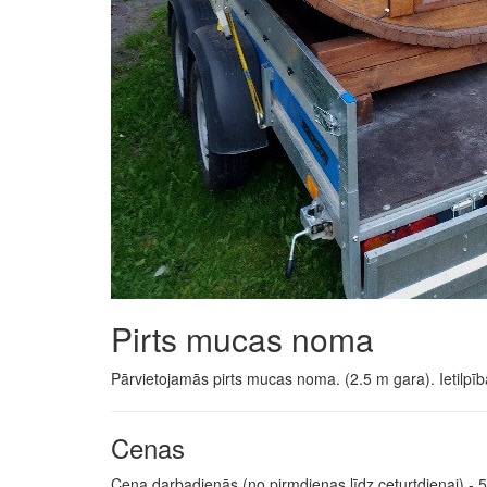
Pirts mucas noma
Pārvietojamās pirts mucas noma. (2.5 m gara). Ietilpība 
Cenas
Cena darbadienās (no pirmdienas līdz ceturtdienai) - 