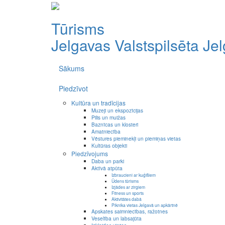
Tūrisms
Jelgavas Valstspilsēta
Je
Sākums
Piedzīvot
Kultūra un tradīcijas
Muzeji un ekspozīcijas
Pilis un muižas
Baznīcas un klosteri
Amatniecība
Vēstures pieminekļi un piemiņas vietas
Kultūras objekti
Piedzīvojums
Daba un parki
Aktīvā atpūta
Izbraucieni ar kuģīšiem
Ūdens tūrisms
Izjādes ar zirgiem
Fitness un sports
Aktivitātes dabā
Piknika vietas Jelgavā un apkārtnē
Apskates saimniecības, ražotnes
Veselība un labsajūta