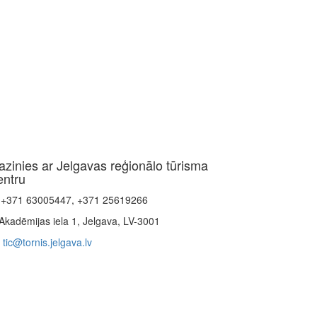
azinies ar Jelgavas reģionālo tūrisma
entru
+371 63005447, +371 25619266
Akadēmijas iela 1, Jelgava, LV-3001
tic@tornis.jelgava.lv