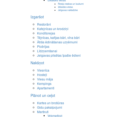
Izklaides vietas
Rotaļu istabas un laukumi
Izklaides vietas
Jelgavas naktsdzīve
Izgaršot
Restorāni
Kafejnīcas un krodziņi
Konditorejas
Tējnīcas, kafijas bāri, vīna bāri
Ātrās ēdināšanas uzņēmumi
Picērijas
Līdzņemšanai
Jelgavas pilsētas īpašie ēdieni
Nakšņot
Viesnīca
Hosteļi
Viesu māja
Kempings
Apartamenti
Plānot un ceļot
Kartes un brošūras
Gidu pakalpojumi
Maršruti
Velomaršruti