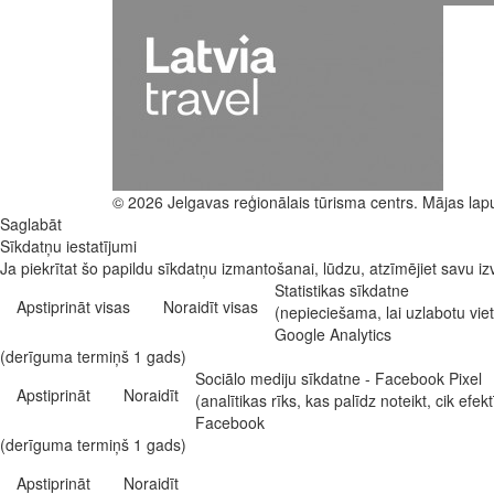
© 2026 Jelgavas reģionālais tūrisma centrs. Mājas lap
Saglabāt
Sīkdatņu iestatījumi
Ja piekrītat šo papildu sīkdatņu izmantošanai, lūdzu, atzīmējiet savu izv
Statistikas sīkdatne
Apstiprināt visas
Noraidīt visas
(nepieciešama, lai uzlabotu vi
Google Analytics
(derīguma termiņš 1 gads)
Sociālo mediju sīkdatne - Facebook Pixel
Apstiprināt
Noraidīt
(analītikas rīks, kas palīdz noteikt, cik e
Facebook
(derīguma termiņš 1 gads)
Apstiprināt
Noraidīt