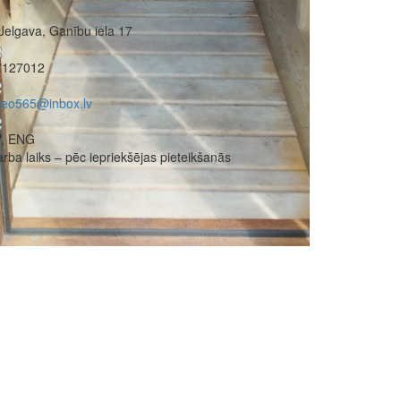
Jelgava, Ganību iela 17
7127012
zeo565@inbox.lv
V, ENG
rba laiks – pēc iepriekšējas pieteikšanās