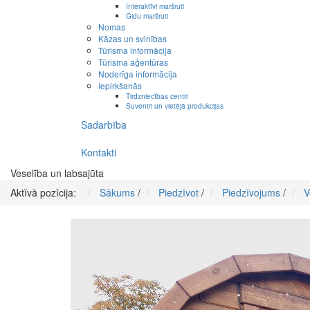
Interaktīvi maršruti
Gidu maršruti
Nomas
Kāzas un svinības
Tūrisma informācija
Tūrisma aģentūras
Noderīga informācija
Iepirkšanās
Tirdzniecības centri
Suvenīri un vietējā produkcijas
Sadarbība
Kontakti
Veselība un labsajūta
Aktīvā pozīcija:
Sākums
/
Piedzīvot
/
Piedzīvojums
/
V