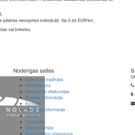
R.
ilsētas vienojoties individuāli. Vai 0.40 EUR/km.
tas vai briketes.
Noderīgas saites
S
c
Kultūra un tradīcijas
Piedzīvojums
Maršruti un ekskursijas
Tūrisma informācija
Kontakti
Noderīga informācija
Aktuāli
Sadarbība
Video galerijas
Amatpersonu atalgojums