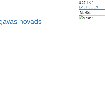
27.4 C°
LV
LT
EE
EN
lgavas novads