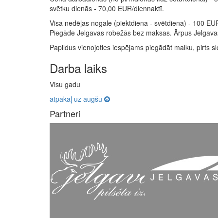
svētku dienās - 70,00 EUR/diennaktī.
Visa nedēļas nogale (piektdiena - svētdiena) - 100 EU
Piegāde Jelgavas robežās bez maksas. Ārpus Jelgavas p
Papildus vienojoties iespējams piegādāt malku, pirts slo
Darba laiks
Visu gadu
atpakaļ uz augšu
Partneri