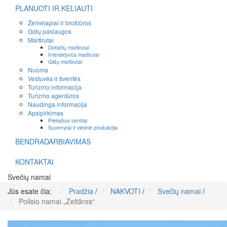
PLANUOTI IR KELIAUTI
Žemėlapiai ir brošiūros
Gidų paslaugos
Maršrutai
Dviračių maršrutai
Interaktyvūs maršrutai
Gidų maršrutai
Nuoma
Vestuvės ir šventės
Turizmo informacija
Turizmo agentūros
Naudinga informacija
Apsipirkimas
Prekybos centrai
Suvenyrai ir vietinė produkcija
BENDRADARBIAVIMAS
KONTAKTAI
Svečių namai
Jūs esate čia:
Pradžia
/
NAKVOTI
/
Svečių namai
/
Poilsio namai „Zeltāres“