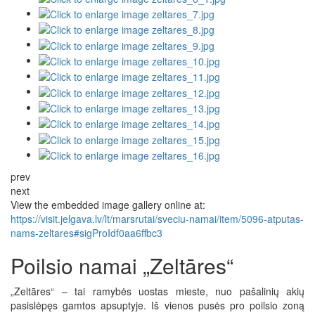
prev
next
View the embedded image gallery online at:
https://visit.jelgava.lv/lt/marsrutai/sveciu-namai/item/5096-atputas-
nams-zeltares#sigProIdf0aa6ffbc3
Poilsio namai „Zeltāres“
„Zeltāres“ – tai ramybės uostas mieste, nuo pašalinių akių
pasislėpęs gamtos apsuptyje. Iš vienos pusės pro poilsio zoną