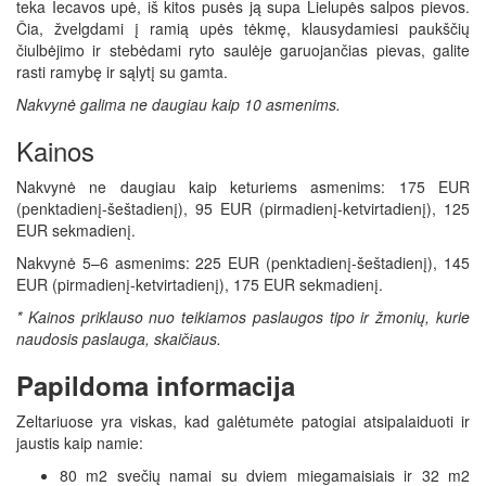
teka Iecavos upė, iš kitos pusės ją supa Lielupės salpos pievos.
Čia, žvelgdami į ramią upės tėkmę, klausydamiesi paukščių
čiulbėjimo ir stebėdami ryto saulėje garuojančias pievas, galite
rasti ramybę ir sąlytį su gamta.
Nakvynė galima ne daugiau kaip 10 asmenims.
Kainos
Nakvynė ne daugiau kaip keturiems asmenims: 175 EUR
(penktadienį-šeštadienį), 95 EUR (pirmadienį-ketvirtadienį), 125
EUR sekmadienį.
Nakvynė 5–6 asmenims: 225 EUR (penktadienį-šeštadienį), 145
EUR (pirmadienį-ketvirtadienį), 175 EUR sekmadienį.
* Kainos priklauso nuo teikiamos paslaugos tipo ir žmonių, kurie
naudosis paslauga, skaičiaus.
Papildoma informacija
Zeltariuose yra viskas, kad galėtumėte patogiai atsipalaiduoti ir
jaustis kaip namie:
80 m2 svečių namai su dviem miegamaisiais ir 32 m2