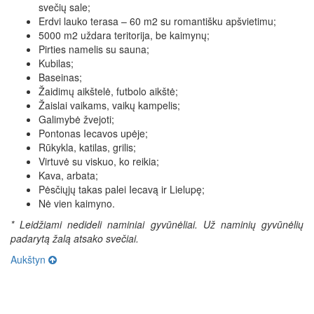
svečių sale;
Erdvi lauko terasa – 60 m2 su romantišku apšvietimu;
5000 m2 uždara teritorija, be kaimynų;
Pirties namelis su sauna;
Kubilas;
Baseinas;
Žaidimų aikštelė, futbolo aikštė;
Žaislai vaikams, vaikų kampelis;
Galimybė žvejoti;
Pontonas Iecavos upėje;
Rūkykla, katilas, grilis;
Virtuvė su viskuo, ko reikia;
Kava, arbata;
Pėsčiųjų takas palei Iecavą ir Lielupę;
Nė vien kaimyno.
* Leidžiami nedideli naminiai gyvūnėliai. Už naminių gyvūnėlių
padarytą žalą atsako svečiai.
Aukštyn