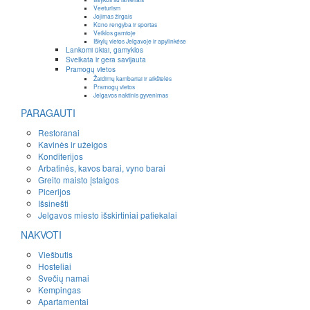
Veeturism
Jojimas žirgais
Kūno rengyba ir sportas
Veiklos gamtoje
Iškylų vietos Jelgavoje ir apylinkėse
Lankomi ūkiai, gamyklos
Sveikata ir gera savijauta
Pramogų vietos
Žaidimų kambariai ir aikštelės
Pramogų vietos
Jelgavos naktinis gyvenimas
PARAGAUTI
Restoranai
Kavinės ir užeigos
Konditerijos
Arbatinės, kavos barai, vyno barai
Greito maisto įstaigos
Picerijos
Išsinešti
Jelgavos miesto išskirtiniai patiekalai
NAKVOTI
Viešbutis
Hosteliai
Svečių namai
Kempingas
Apartamentai