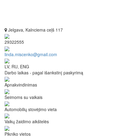
Jelgava, Kalnciema ceļš 117
29322555
linda.miscenko@gmail.com
LV, RU, ENG
Darbo laikas - pagal išankstinį paskyrimą
Apnakvindinimas
Šeimoms su vaikais
Automobilių stovėjimo vieta
Vaikų žaidimo aikštelės
Pikniko vietos