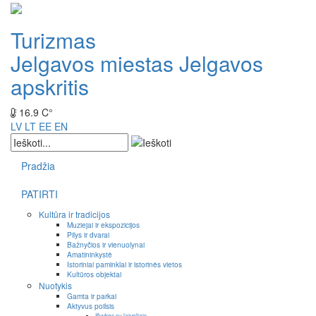
Turizmas
Jelgavos miestas
Jelgavos
apskritis
16.9 C°
LV
LT
EE
EN
Pradžia
PATIRTI
Kultūra ir tradicijos
Muziejai ir ekspozicijos
Pilys ir dvarai
Bažnyčios ir vienuolynai
Amatininkystė
Istoriniai paminklai ir istorinės vietos
Kultūros objektai
Nuotykis
Gamta ir parkai
Aktyvus poilsis
Išvykos su laiveliais