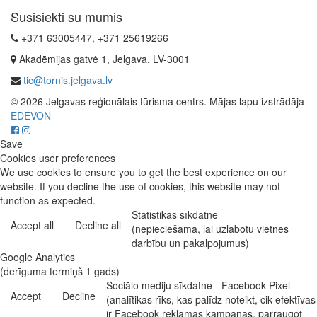
Susisiekti su mumis
+371 63005447, +371 25619266
Akadēmijas gatvė 1, Jelgava, LV-3001
tic@tornis.jelgava.lv
© 2026 Jelgavas reģionālais tūrisma centrs. Mājas lapu izstrādāja
EDEVON
Save
Cookies user preferences
We use cookies to ensure you to get the best experience on our
website. If you decline the use of cookies, this website may not
function as expected.
Statistikas sīkdatne
Accept all
Decline all
(nepieciešama, lai uzlabotu vietnes
darbību un pakalpojumus)
Google Analytics
(derīguma termiņš 1 gads)
Sociālo mediju sīkdatne - Facebook Pixel
Accept
Decline
(analītikas rīks, kas palīdz noteikt, cik efektīvas
ir Facebook reklāmas kampaņas, pārraugot