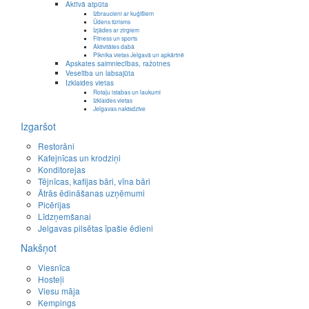
Aktīvā atpūta
Izbraucieni ar kuģīšiem
Ūdens tūrisms
Izjādes ar zirgiem
Fitness un sports
Aktivitātes dabā
Piknika vietas Jelgavā un apkārtnē
Apskates saimniecības, ražotnes
Veselība un labsajūta
Izklaides vietas
Rotaļu istabas un laukumi
Izklaides vietas
Jelgavas naktsdzīve
Izgaršot
Restorāni
Kafejnīcas un krodziņi
Konditorejas
Tējnīcas, kafijas bāri, vīna bāri
Ātrās ēdināšanas uzņēmumi
Picērijas
Līdzņemšanai
Jelgavas pilsētas īpašie ēdieni
Nakšņot
Viesnīca
Hosteļi
Viesu māja
Kempings