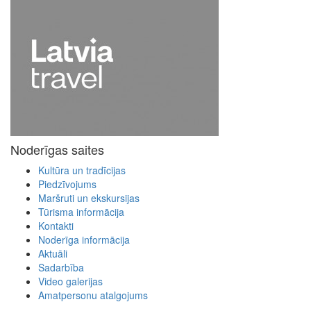
Noderīgas saites
Kultūra un tradīcijas
Piedzīvojums
Maršruti un ekskursijas
Tūrisma informācija
Kontakti
Noderīga informācija
Aktuāli
Sadarbība
Video galerijas
Amatpersonu atalgojums