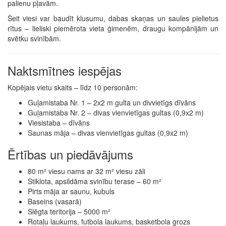
palienu pļavām.
Šeit viesi var baudīt klusumu, dabas skaņas un saules pielietus
rītus – lieliski piemērota vieta ģimenēm, draugu kompānijām un
svētku svinībām.
Naktsmītnes iespējas
Kopējais vietu skaits – līdz 10 personām:
Guļamistaba Nr. 1 – 2x2 m gulta un divvietīgs dīvāns
Guļamistaba Nr. 2 – divas vienvietīgas gultas (0,9x2 m)
Viesistaba – dīvāns
Saunas māja – divas vienvietīgas gultas (0,9x2 m)
Ērtības un piedāvājums
80 m² viesu nams ar 32 m² viesu zāli
Stiklota, apsildāma svinību terase – 60 m²
Pirts māja ar saunu, kubuls
Baseins (vasarā)
Slēgta teritorija – 5000 m²
Rotaļu laukums, futbola laukums, basketbola grozs