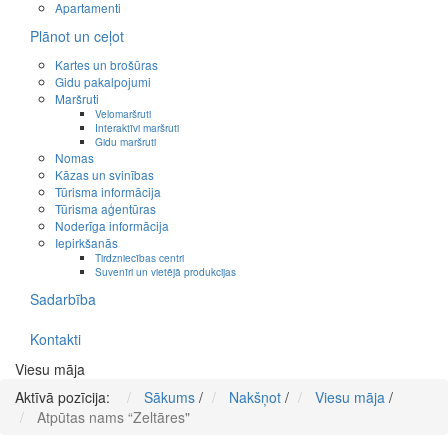
Apartamenti
Plānot un ceļot
Kartes un brošūras
Gidu pakalpojumi
Maršruti
Velomaršruti
Interaktīvi maršruti
Gidu maršruti
Nomas
Kāzas un svinības
Tūrisma informācija
Tūrisma aģentūras
Noderīga informācija
Iepirkšanās
Tirdzniecības centri
Suvenīri un vietējā produkcijas
Sadarbība
Kontakti
Viesu māja
Aktīvā pozīcija:
Sākums
/
Nakšņot
/
Viesu māja
/
Atpūtas nams “Zeltāres"