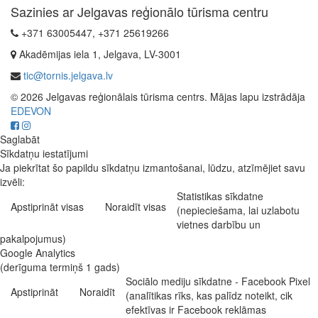
Sazinies ar Jelgavas reģionālo tūrisma centru
+371 63005447, +371 25619266
Akadēmijas iela 1, Jelgava, LV-3001
tic@tornis.jelgava.lv
© 2026 Jelgavas reģionālais tūrisma centrs. Mājas lapu izstrādāja
EDEVON
Saglabāt
Sīkdatņu iestatījumi
Ja piekrītat šo papildu sīkdatņu izmantošanai, lūdzu, atzīmējiet savu
izvēli:
Statistikas sīkdatne
Apstiprināt visas
Noraidīt visas
(nepieciešama, lai uzlabotu
vietnes darbību un
pakalpojumus)
Google Analytics
(derīguma termiņš 1 gads)
Sociālo mediju sīkdatne - Facebook Pixel
Apstiprināt
Noraidīt
(analītikas rīks, kas palīdz noteikt, cik
efektīvas ir Facebook reklāmas