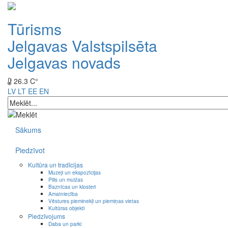
Tūrisms
Jelgavas Valstspilsēta
Jelgavas novads
26.3 C°
LV
LT
EE
EN
Sākums
Piedzīvot
Kultūra un tradīcijas
Muzeji un ekspozīcijas
Pilis un muižas
Baznīcas un klosteri
Amatniecība
Vēstures pieminekļi un piemiņas vietas
Kultūras objekti
Piedzīvojums
Daba un parki