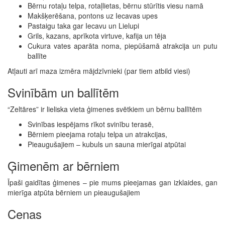
Bērnu rotaļu telpa, rotaļlietas, bērnu stūrītis viesu namā
Makšķerēšana, pontons uz Iecavas upes
Pastaigu taka gar Iecavu un Lielupi
Grils, kazans, aprīkota virtuve, kafija un tēja
Cukura vates aparāta noma, piepūšamā atrakcija un putu
ballīte
Atļauti arī maza izmēra mājdzīvnieki (par tiem atbild viesi)
Svinībām un ballītēm
“Zeltāres” ir lieliska vieta ģimenes svētkiem un bērnu ballītēm
Svinības iespējams rīkot svinību terasē,
Bērniem pieejama rotaļu telpa un atrakcijas,
Pieaugušajiem – kubuls un sauna mierīgai atpūtai
Ģimenēm ar bērniem
Īpaši gaidītas ģimenes – pie mums pieejamas gan izklaides, gan
mierīga atpūta bērniem un pieaugušajiem
Cenas