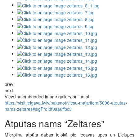
prev
next
View the embedded image gallery online at:
https://visit.jelgava.lv/lv/naksnot/viesu-maja/item/5096-atputas-
nams-zeltares#sigProIdf0aa6ffbc3
Atpūtas nams “Zeltāres"
Mierpilna atpūta dabas ielokā pie Iecavas upes un Lielupes