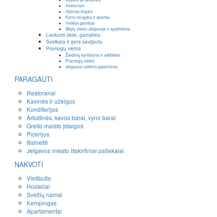
Veeturism
Jojimas žirgais
Kūno rengyba ir sportas
Veiklos gamtoje
Iškylų vietos Jelgavoje ir apylinkėse
Lankomi ūkiai, gamyklos
Sveikata ir gera savijauta
Pramogų vietos
Žaidimų kambariai ir aikštelės
Pramogų vietos
Jelgavos naktinis gyvenimas
PARAGAUTI
Restoranai
Kavinės ir užeigos
Konditerijos
Arbatinės, kavos barai, vyno barai
Greito maisto įstaigos
Picerijos
Išsinešti
Jelgavos miesto išskirtiniai patiekalai
NAKVOTI
Viešbutis
Hosteliai
Svečių namai
Kempingas
Apartamentai