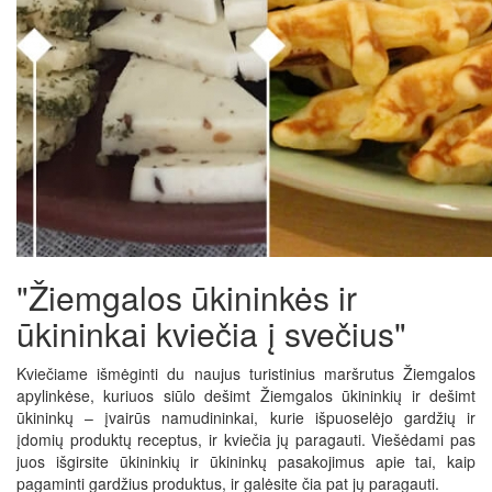
"Žiemgalos ūkininkės ir
ūkininkai kviečia į svečius"
Kviečiame išmėginti du naujus turistinius maršrutus Žiemgalos
apylinkėse, kuriuos siūlo dešimt Žiemgalos ūkininkių ir dešimt
ūkininkų – įvairūs namudininkai, kurie išpuoselėjo gardžių ir
įdomių produktų receptus, ir kviečia jų paragauti. Viešėdami pas
juos išgirsite ūkininkių ir ūkininkų pasakojimus apie tai, kaip
pagaminti gardžius produktus, ir galėsite čia pat jų paragauti.