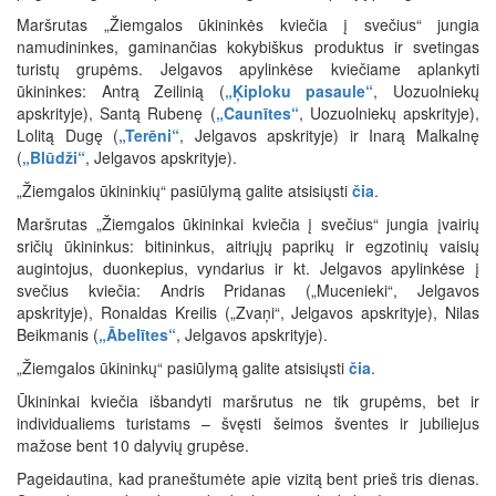
Maršrutas „Žiemgalos ūkininkės kviečia į svečius“ jungia
namudininkes, gaminančias kokybiškus produktus ir svetingas
turistų grupėms. Jelgavos apylinkėse kviečiame aplankyti
ūkininkes: Antrą Zeilinią (
„Ķiploku pasaule“
, Uozuolniekų
apskrityje), Santą Rubenę (
„Caunītes“
, Uozuolniekų apskrityje),
Lolitą Dugę (
„Terēni“
, Jelgavos apskrityje) ir Inarą Malkalnę
(
„Blūdži“
, Jelgavos apskrityje).
„Žiemgalos ūkininkių“ pasiūlymą galite atsisiųsti
čia
.
Maršrutas „Žiemgalos ūkininkai kviečia į svečius“ jungia įvairių
sričių ūkininkus: bitininkus, aitriųjų paprikų ir egzotinių vaisių
augintojus, duonkepius, vyndarius ir kt. Jelgavos apylinkėse į
svečius kviečia: Andris Pridanas („Mucenieki“, Jelgavos
apskrityje), Ronaldas Kreilis („Zvaņi“, Jelgavos apskrityje), Nilas
Beikmanis (
„Ābelītes“
, Jelgavos apskrityje).
„Žiemgalos ūkininkų“ pasiūlymą galite atsisiųsti
čia
.
Ūkininkai kviečia išbandyti maršrutus ne tik grupėms, bet ir
individualiems turistams – švęsti šeimos šventes ir jubiliejus
mažose bent 10 dalyvių grupėse.
Pageidautina, kad praneštumėte apie vizitą bent prieš tris dienas.