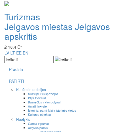
Turizmas
Jelgavos miestas
Jelgavos
apskritis
18.4 C°
LV
LT
EE
EN
Pradžia
PATIRTI
Kultūra ir tradicijos
Muziejai ir ekspozicijos
Pilys ir dvarai
Bažnyčios ir vienuolynai
Amatininkystė
Istoriniai paminklai ir istorinės vietos
Kultūros objektai
Nuotykis
Gamta ir parkai
Aktyvus poilsis
Išvykos su laiveliais