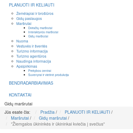
PLANUOTI IR KELIAUTI
Žemėlapiai ir brošiūros
Gidų paslaugos
Maršrutai
Dviračių maršrutai
Interaktyvūs maršrutai
Gidų maršrutai
Nuoma
Vestuvės ir šventės
Turizmo informacija
Turizmo agentūros
Naudinga informacija
Apsipirkimas
Prekybos centrai
Suvenyrai ir vietinė produkcija
BENDRADARBIAVIMAS
KONTAKTAI
Gidų maršrutai
Jūs esate čia:
Pradžia
/
PLANUOTI IR KELIAUTI
/
Maršrutai
/
Gidų maršrutai
/
"Žiemgalos ūkininkės ir ūkininkai kviečia į svečius"