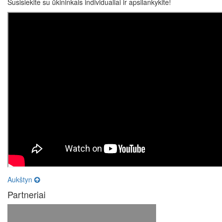
Susisiekite su ūkininkais individualiai ir apsilankykite!
Aukštyn
Partneriai