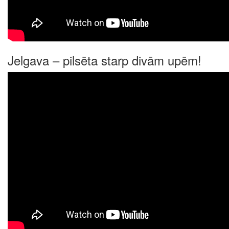
Jelgava – pilsēta starp divām upēm!