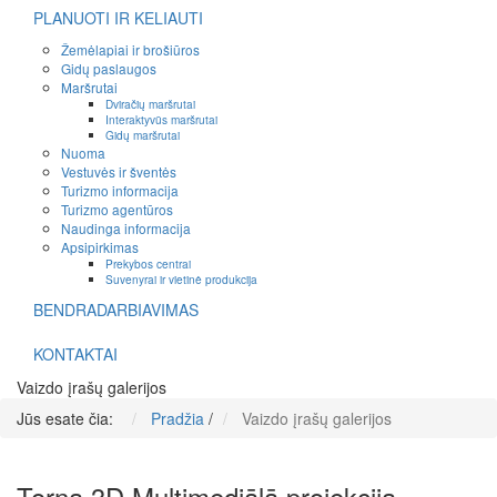
PLANUOTI IR KELIAUTI
Žemėlapiai ir brošiūros
Gidų paslaugos
Maršrutai
Dviračių maršrutai
Interaktyvūs maršrutai
Gidų maršrutai
Nuoma
Vestuvės ir šventės
Turizmo informacija
Turizmo agentūros
Naudinga informacija
Apsipirkimas
Prekybos centrai
Suvenyrai ir vietinė produkcija
BENDRADARBIAVIMAS
KONTAKTAI
Vaizdo įrašų galerijos
Jūs esate čia:
Pradžia
/
Vaizdo įrašų galerijos
Torņa 3D Multimediālā projekcija