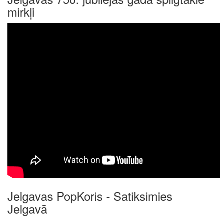
mirkļi
Jelgavas PopKoris - Satiksimies
Jelgavā