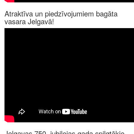
Atraktīva un piedzīvojumiem bagāta
vasara Jelgavā!
Jelgavas 750. jubilejas gada spilgtākie