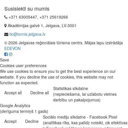
Susisiekti su mumis
+371 63005447, +371 25619266
Akadēmijas gatvė 1, Jelgava, LV-3001
tic@tornis.jelgava.lv
© 2026 Jelgavas reģionālais tūrisma centrs. Mājas lapu izstrādāja
EDEVON
Save
Cookies user preferences
We use cookies to ensure you to get the best experience on our
website. If you decline the use of cookies, this website may not
function as expected.
Statistikas sīkdatne
Accept all
Decline all
(nepieciešama, lai uzlabotu vietnes
darbību un pakalpojumus)
Google Analytics
(derīguma termiņš 1 gads)
Sociālo mediju sīkdatne - Facebook Pixel
Accept
Decline
(analītikas rīks, kas palīdz noteikt, cik efektīvas