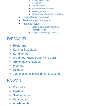
Veeturism
Jojimas žirgais
Kūno rengyba ir sportas
Veiklos gamtoje
Iškylų vietos Jelgavoje ir apylinkėse
Lankomi ūkiai, gamyklos
Sveikata ir gera savijauta
Pramogų vietos
Žaidimų kambariai ir aikštelės
Pramogų vietos
Jelgavos naktinis gyvenimas
PARAGAUTI
Restoranai
Kavinės ir užeigos
Konditerijos
Arbatinės, kavos barai, vyno barai
Greito maisto įstaigos
Picerijos
Išsinešti
Jelgavos miesto išskirtiniai patiekalai
NAKVOTI
Viešbutis
Hosteliai
Svečių namai
Kempingas
Apartamentai