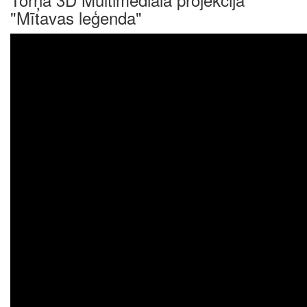
"Mītavas leģenda"