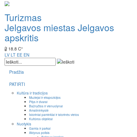
Turizmas
Jelgavos miestas
Jelgavos
apskritis
18.8 C°
LV
LT
EE
EN
Pradžia
PATIRTI
Kultūra ir tradicijos
Muziejai ir ekspozicijos
Pilys ir dvarai
Bažnyčios ir vienuolynai
Amatininkystė
Istoriniai paminklai ir istorinės vietos
Kultūros objektai
Nuotykis
Gamta ir parkai
Aktyvus poilsis
Išvykos su laiveliais