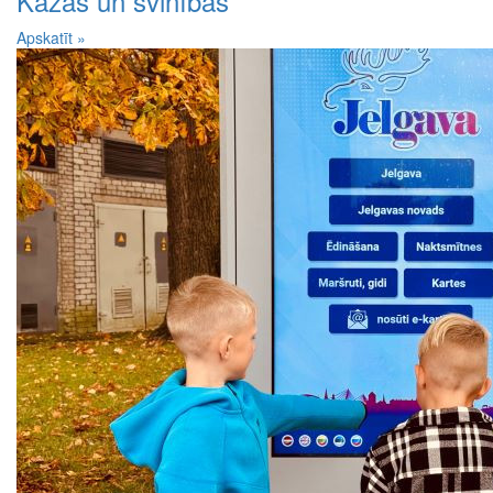
Kāzas un svinības
Apskatīt »