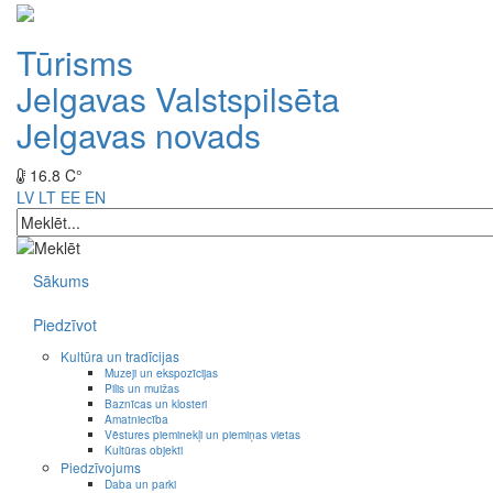
Tūrisms
Jelgavas Valstspilsēta
Jelgavas novads
16.8 C°
LV
LT
EE
EN
Sākums
Piedzīvot
Kultūra un tradīcijas
Muzeji un ekspozīcijas
Pilis un muižas
Baznīcas un klosteri
Amatniecība
Vēstures pieminekļi un piemiņas vietas
Kultūras objekti
Piedzīvojums
Daba un parki