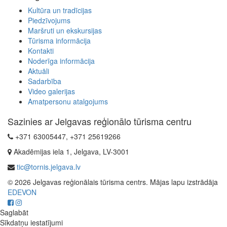
Kultūra un tradīcijas
Piedzīvojums
Maršruti un ekskursijas
Tūrisma informācija
Kontakti
Noderīga informācija
Aktuāli
Sadarbība
Video galerijas
Amatpersonu atalgojums
Sazinies ar Jelgavas reģionālo tūrisma centru
+371 63005447, +371 25619266
Akadēmijas iela 1, Jelgava, LV-3001
tic@tornis.jelgava.lv
© 2026 Jelgavas reģionālais tūrisma centrs. Mājas lapu izstrādāja
EDEVON
Saglabāt
Sīkdatņu iestatījumi