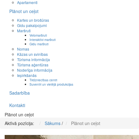
Apartamenti
Plānot un ceļot
Kartes un brošūras
Gidu pakalpojumi
Maršruti
Velomaršruti
Interaktīvi maršruti
Gidu maršruti
Nomas
Kāzas un svinības
Tūrisma informācija
Tūrisma aģentūras
Noderīga informācija
Iepirkšanās
Tirdzniecības centri
Suvenīri un vietējā produkcijas
Sadarbība
Kontakti
Plānot un ceļot
Aktīvā pozīcija:
Sākums
/
Plānot un ceļot