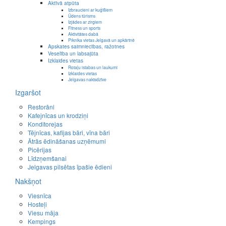
Aktīvā atpūta
Izbraucieni ar kuģīšiem
Ūdens tūrisms
Izjādes ar zirgiem
Fitness un sports
Aktivitātes dabā
Piknika vietas Jelgavā un apkārtnē
Apskates saimniecības, ražotnes
Veselība un labsajūta
Izklaides vietas
Rotaļu istabas un laukumi
Izklaides vietas
Jelgavas naktsdzīve
Izgaršot
Restorāni
Kafejnīcas un krodziņi
Konditorejas
Tējnīcas, kafijas bāri, vīna bāri
Ātrās ēdināšanas uzņēmumi
Picērijas
Līdzņemšanai
Jelgavas pilsētas īpašie ēdieni
Nakšņot
Viesnīca
Hosteļi
Viesu māja
Kempings