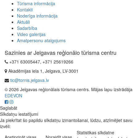
Tūrisma informācija
Kontakti
Noderīga informācija
Aktuāli
Sadarbība
Video galerijas
Amatpersonu atalgojums
Sazinies ar Jelgavas reģionālo tūrisma centru
+371 63005447, +371 25619266
Akadēmijas iela 1, Jelgava, LV-3001
tic@tornis.jelgava.lv
© 2026 Jelgavas reģionālais tūrisma centrs. Mājas lapu izstrādāja
EDEVON
Saglabāt
Sīkdatņu iestatījumi
Ja piekrītat šo papildu sīkdatņu izmantošanai, lūdzu, atzīmējiet savu
izvēli:
Statistikas sīkdatne
Apstiprināt visas
Noraidīt visas