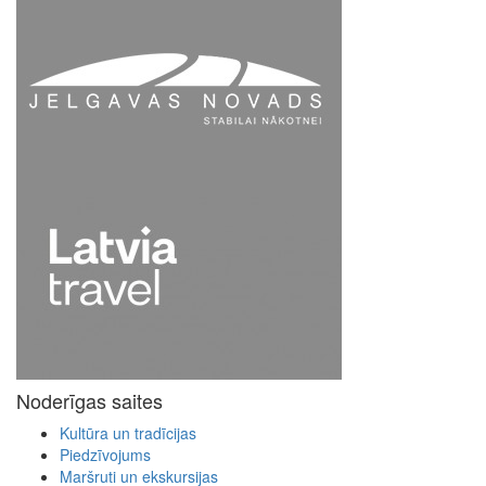
Noderīgas saites
Kultūra un tradīcijas
Piedzīvojums
Maršruti un ekskursijas