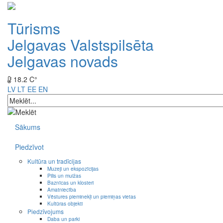
Tūrisms
Jelgavas Valstspilsēta
Jelgavas novads
18.2 C°
LV
LT
EE
EN
Sākums
Piedzīvot
Kultūra un tradīcijas
Muzeji un ekspozīcijas
Pilis un muižas
Baznīcas un klosteri
Amatniecība
Vēstures pieminekļi un piemiņas vietas
Kultūras objekti
Piedzīvojums
Daba un parki