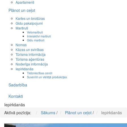
Apartamenti
Plānot un ceļot
Kartes un brošūras
Gidu pakalpojumi
Maršruti
Velomaršruti
Interaktīvi maršruti
Gidu maršruti
Nomas
Kāzas un svinības
Tūrisma informācija
Tūrisma aģentūras
Noderīga informācija
Iepirkšanās
Tirdzniecības centri
Suvenīri un vietējā produkcijas
Sadarbība
Kontakti
Iepirkšanās
Aktīvā pozīcija:
Sākums
/
Plānot un ceļot
/
Iepirkšanās