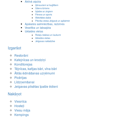
Aktīvā atpūta
Izbraucieni ar kuģīšiem
Ūdens tūrisms
Izjādes ar zirgiem
Fitness un sports
Aktivitātes dabā
Piknika vietas Jelgavā un apkārtnē
Apskates saimniecības, ražotnes
Veselība un labsajūta
Izklaides vietas
Rotaļu istabas un laukumi
Izklaides vietas
Jelgavas naktsdzīve
Izgaršot
Restorāni
Kafejnīcas un krodziņi
Konditorejas
Tējnīcas, kafijas bāri, vīna bāri
Ātrās ēdināšanas uzņēmumi
Picērijas
Līdzņemšanai
Jelgavas pilsētas īpašie ēdieni
Nakšņot
Viesnīca
Hosteļi
Viesu māja
Kempings