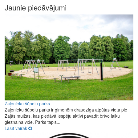
Jaunie piedāvājumi
Zaļenieku šūpoļu parks
Zaļenieku šūpoļu parks ir ģimenēm draudzīga atpūtas vieta pie
Zaļās muižas, kas piedāvā iespēju aktīvi pavadīt brīvo laiku
gleznainā vidē. Parks tapis...
Lasīt vairāk