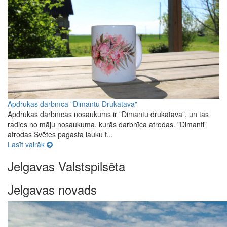
Apdrukas darbnīca "Dimantu Drukātava"
Apdrukas darbnīcas nosaukums ir "Dimantu drukātava", un tas
radies no māju nosaukuma, kurās darbnīca atrodas. "Dimanti"
atrodas Svētes pagasta lauku t...
Lasīt vairāk
Jelgavas Valstspilsēta
Jelgavas novads