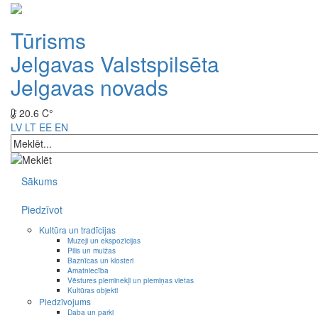
Tūrisms
Jelgavas Valstspilsēta
Jelgavas novads
20.6 C°
LV
LT
EE
EN
Sākums
Piedzīvot
Kultūra un tradīcijas
Muzeji un ekspozīcijas
Pilis un muižas
Baznīcas un klosteri
Amatniecība
Vēstures pieminekļi un piemiņas vietas
Kultūras objekti
Piedzīvojums
Daba un parki