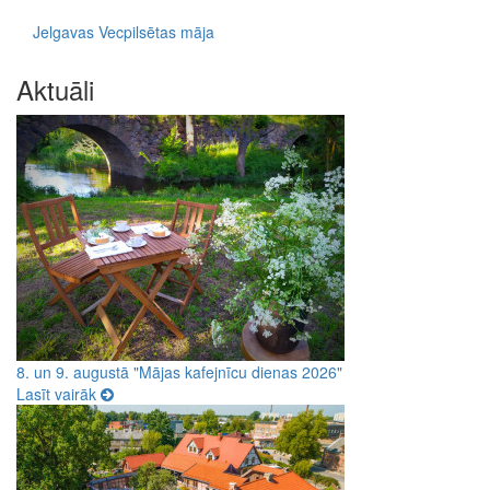
Jelgavas Vecpilsētas māja
Aktuāli
8. un 9. augustā "Mājas kafejnīcu dienas 2026"
Lasīt vairāk