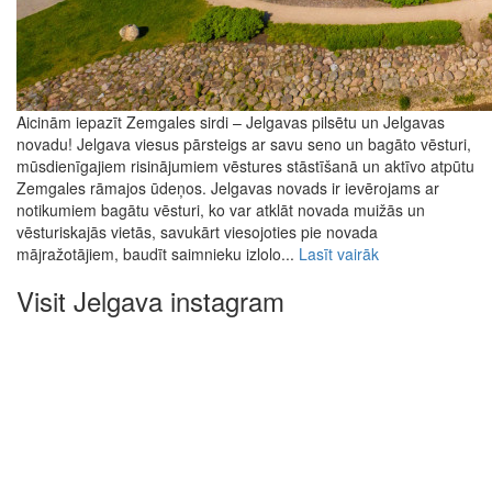
Aicinām iepazīt Zemgales sirdi – Jelgavas pilsētu un Jelgavas
novadu! Jelgava viesus pārsteigs ar savu seno un bagāto vēsturi,
mūsdienīgajiem risinājumiem vēstures stāstīšanā un aktīvo atpūtu
Zemgales rāmajos ūdeņos. Jelgavas novads ir ievērojams ar
notikumiem bagātu vēsturi, ko var atklāt novada muižās un
vēsturiskajās vietās, savukārt viesojoties pie novada
mājražotājiem, baudīt saimnieku izlolo...
Lasīt vairāk
Visit Jelgava instagram