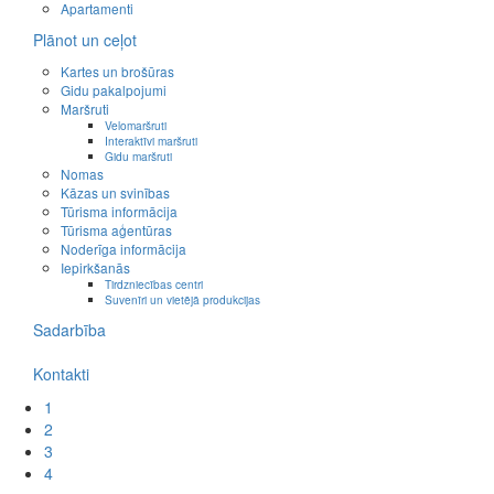
Apartamenti
Plānot un ceļot
Kartes un brošūras
Gidu pakalpojumi
Maršruti
Velomaršruti
Interaktīvi maršruti
Gidu maršruti
Nomas
Kāzas un svinības
Tūrisma informācija
Tūrisma aģentūras
Noderīga informācija
Iepirkšanās
Tirdzniecības centri
Suvenīri un vietējā produkcijas
Sadarbība
Kontakti
1
2
3
4