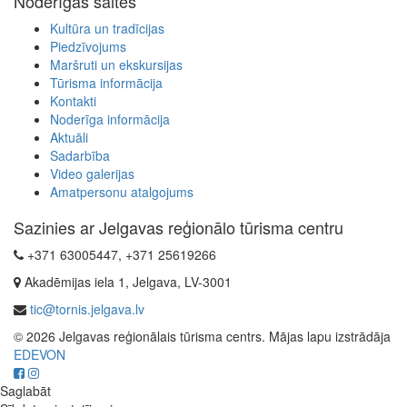
Noderīgas saites
Kultūra un tradīcijas
Piedzīvojums
Maršruti un ekskursijas
Tūrisma informācija
Kontakti
Noderīga informācija
Aktuāli
Sadarbība
Video galerijas
Amatpersonu atalgojums
Sazinies ar Jelgavas reģionālo tūrisma centru
+371 63005447, +371 25619266
Akadēmijas iela 1, Jelgava, LV-3001
tic@tornis.jelgava.lv
© 2026 Jelgavas reģionālais tūrisma centrs. Mājas lapu izstrādāja
EDEVON
Saglabāt