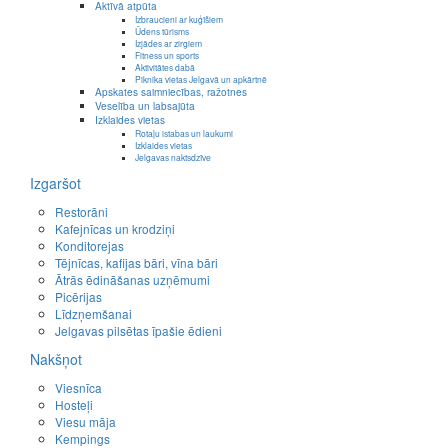
Aktīvā atpūta
Izbraucieni ar kuģīšiem
Ūdens tūrisms
Izjādes ar zirgiem
Fitness un sports
Aktivitātes dabā
Piknika vietas Jelgavā un apkārtnē
Apskates saimniecības, ražotnes
Veselība un labsajūta
Izklaides vietas
Rotaļu istabas un laukumi
Izklaides vietas
Jelgavas naktsdzīve
Izgaršot
Restorāni
Kafejnīcas un krodziņi
Konditorejas
Tējnīcas, kafijas bāri, vīna bāri
Ātrās ēdināšanas uzņēmumi
Picērijas
Līdzņemšanai
Jelgavas pilsētas īpašie ēdieni
Nakšņot
Viesnīca
Hosteļi
Viesu māja
Kempings