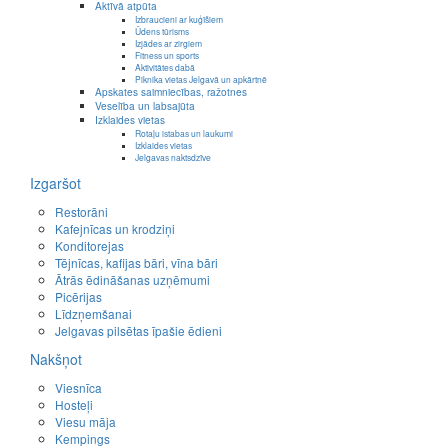
Aktīvā atpūta
Izbraucieni ar kuģīšiem
Ūdens tūrisms
Izjādes ar zirgiem
Fitness un sports
Aktivitātes dabā
Piknika vietas Jelgavā un apkārtnē
Apskates saimniecības, ražotnes
Veselība un labsajūta
Izklaides vietas
Rotaļu istabas un laukumi
Izklaides vietas
Jelgavas naktsdzīve
Izgaršot
Restorāni
Kafejnīcas un krodziņi
Konditorejas
Tējnīcas, kafijas bāri, vīna bāri
Ātrās ēdināšanas uzņēmumi
Picērijas
Līdzņemšanai
Jelgavas pilsētas īpašie ēdieni
Nakšņot
Viesnīca
Hosteļi
Viesu māja
Kempings