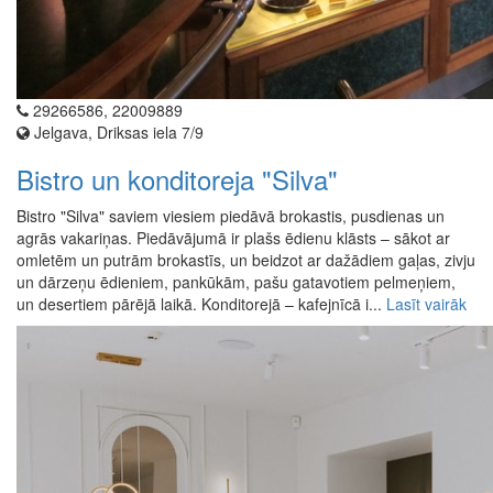
29266586, 22009889
Jelgava, Driksas iela 7/9
Bistro un konditoreja "Silva"
Bistro "Silva" saviem viesiem piedāvā brokastis, pusdienas un
agrās vakariņas. Piedāvājumā ir plašs ēdienu klāsts – sākot ar
omletēm un putrām brokastīs, un beidzot ar dažādiem gaļas, zivju
un dārzeņu ēdieniem, pankūkām, pašu gatavotiem pelmeņiem,
un desertiem pārējā laikā. Konditorejā – kafejnīcā i...
Lasīt vairāk