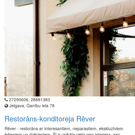
27290606, 28881383
Jelgava, Ganību iela 78
Restorāns-konditoreja Rēver
Rēver - restorāns ar interesantiem, neparastiem, ekskluzīviem
ēdieniem un dzērieniem. Šī ir unikāla vieta gan interjera, gan