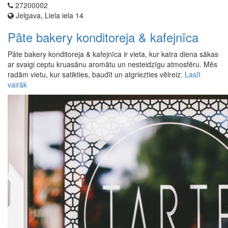
27200002
Jelgava, Liela iela 14
Pâte bakery konditoreja & kafejnīca
Pâte bakery konditoreja & kafejnīca ir vieta, kur katra diena sākas
ar svaigi ceptu kruasānu aromātu un nesteidzīgu atmosfēru. Mēs
radām vietu, kur satikties, baudīt un atgriezties vēlreiz.
Lasīt
vairāk