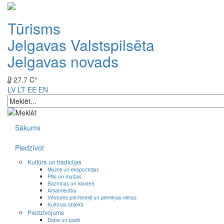
Tūrisms
Jelgavas Valstspilsēta
Jelgavas novads
27.7 C°
LV
LT
EE
EN
Sākums
Piedzīvot
Kultūra un tradīcijas
Muzeji un ekspozīcijas
Pilis un muižas
Baznīcas un klosteri
Amatniecība
Vēstures pieminekļi un piemiņas vietas
Kultūras objekti
Piedzīvojums
Daba un parki