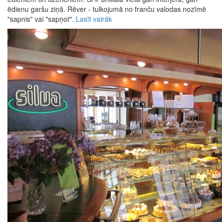
ēdienu garšu ziņā. Rēver - tulkojumā no franču valodas nozīmē
"sapnis" vai "sapņot".
Lasīt vairāk