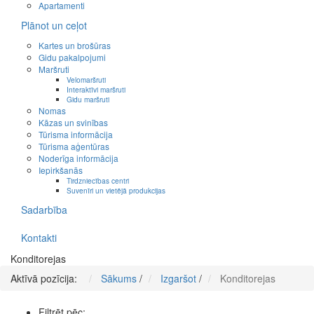
Apartamenti
Plānot un ceļot
Kartes un brošūras
Gidu pakalpojumi
Maršruti
Velomaršruti
Interaktīvi maršruti
Gidu maršruti
Nomas
Kāzas un svinības
Tūrisma informācija
Tūrisma aģentūras
Noderīga informācija
Iepirkšanās
Tirdzniecības centri
Suvenīri un vietējā produkcijas
Sadarbība
Kontakti
Konditorejas
Aktīvā pozīcija:
Sākums
/
Izgaršot
/
Konditorejas
Filtrēt pēc: