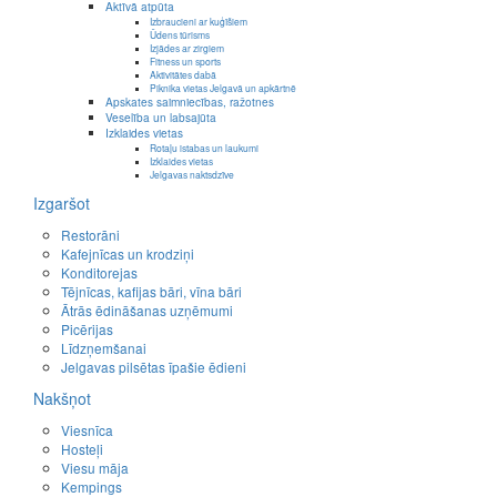
Aktīvā atpūta
Izbraucieni ar kuģīšiem
Ūdens tūrisms
Izjādes ar zirgiem
Fitness un sports
Aktivitātes dabā
Piknika vietas Jelgavā un apkārtnē
Apskates saimniecības, ražotnes
Veselība un labsajūta
Izklaides vietas
Rotaļu istabas un laukumi
Izklaides vietas
Jelgavas naktsdzīve
Izgaršot
Restorāni
Kafejnīcas un krodziņi
Konditorejas
Tējnīcas, kafijas bāri, vīna bāri
Ātrās ēdināšanas uzņēmumi
Picērijas
Līdzņemšanai
Jelgavas pilsētas īpašie ēdieni
Nakšņot
Viesnīca
Hosteļi
Viesu māja
Kempings