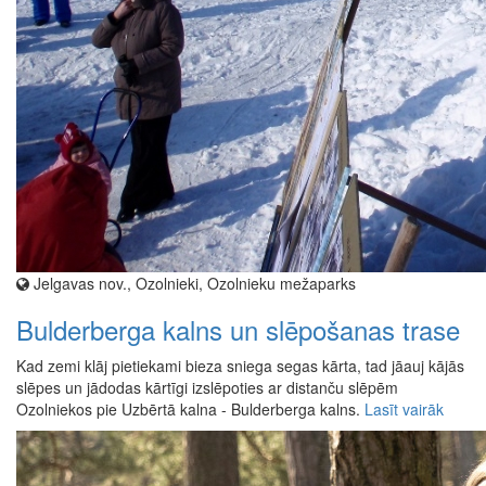
Jelgavas nov., Ozolnieki, Ozolnieku mežaparks
Bulderberga kalns un slēpošanas trase
Kad zemi klāj pietiekami bieza sniega segas kārta, tad jāauj kājās
slēpes un jādodas kārtīgi izslēpoties ar distanču slēpēm
Ozolniekos pie Uzbērtā kalna - Bulderberga kalns.
Lasīt vairāk