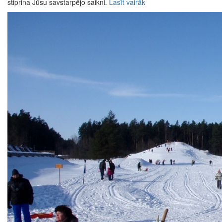
stiprina Jūsu savstarpējo saikni.
Lasīt vairāk