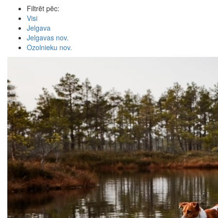
Filtrēt pēc:
Visi
Jelgava
Jelgavas nov.
Ozolnieku nov.