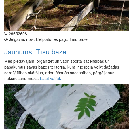
29652698
Jelgavas nov., Lielplatones pag., Tīsu bāze
Jaunums! Tīsu bāze
Mēs piedāvājam, organizēt un vadīt sporta sacensības un
pasākumus savas bāzes teritorijā, kurā ir iespēja veikt dažādas
sarežģītības šķēršļus, orientēšanās sacensības, pārgājienus,
nakšņošanu mežā.
Lasīt vairāk