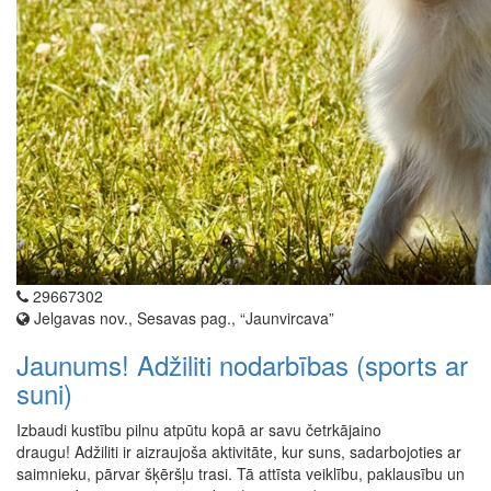
29667302
Jelgavas nov., Sesavas pag., “Jaunvircava”
Jaunums! Adžiliti nodarbības (sports ar
suni)
Izbaudi kustību pilnu atpūtu kopā ar savu četrkājaino
draugu! Adžiliti ir aizraujoša aktivitāte, kur suns, sadarbojoties ar
saimnieku, pārvar šķēršļu trasi. Tā attīsta veiklību, paklausību un