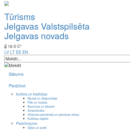
Tūrisms
Jelgavas Valstspilsēta
Jelgavas novads
16.5 C°
LV
LT
EE
EN
Sākums
Piedzīvot
Kultūra un tradīcijas
Muzeji un ekspozīcijas
Pilis un muižas
Baznīcas un klosteri
Amatniecība
Vēstures pieminekļi un piemiņas vietas
Kultūras objekti
Piedzīvojums
Daba un parki