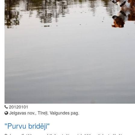
20120101
Jelgavas nov., Tīreļi, Valgundes pag.
"Purvu bridēji"