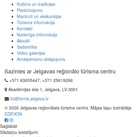
Kultūra un tradīcijas
Piedzīvojums
Maršruti un ekskursijas
Tūrisma informācija
Kontakti
Noderīga informācija
Aktuāli
Sadarbība
Video galerijas
Amatpersonu atalgojums
Sazinies ar Jelgavas reģionālo tūrisma centru
+371 63005447, +371 25619266
Akadēmijas iela 1, Jelgava, LV-3001
tic@tornis.jelgava.lv
© 2026 Jelgavas reģionālais tūrisma centrs. Mājas lapu izstrādāja
EDEVON
Saglabāt
Sīkdatņu iestatījumi