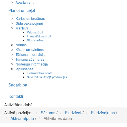
Apartamenti
Plānot un ceļot
Kartes un brošūras
Gidu pakalpojumi
Maršruti
Velomaršruti
Interaktīvi maršruti
Gidu maršruti
Nomas
Kāzas un svinības
Tūrisma informācija
Tūrisma aģentūras
Noderīga informācija
Iepirkšanās
Tirdzniecības centri
Suvenīri un vietējā produkcijas
Sadarbība
Kontakti
Aktivitātes dabā
Aktīvā pozīcija:
Sākums
/
Piedzīvot
/
Piedzīvojums
/
Aktīvā atpūta
/
Aktivitātes dabā