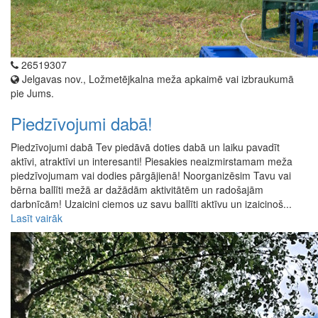
26519307
Jelgavas nov., Ložmetējkalna meža apkaimē vai izbraukumā
pie Jums.
Piedzīvojumi dabā!
Piedzīvojumi dabā Tev piedāvā doties dabā un laiku pavadīt
aktīvi, atraktīvi un interesanti! Piesakies neaizmirstamam meža
piedzīvojumam vai dodies pārgājienā! Noorganizēsim Tavu vai
bērna ballīti mežā ar dažādām aktivitātēm un radošajām
darbnīcām! Uzaicini ciemos uz savu ballīti aktīvu un izaicinoš...
Lasīt vairāk