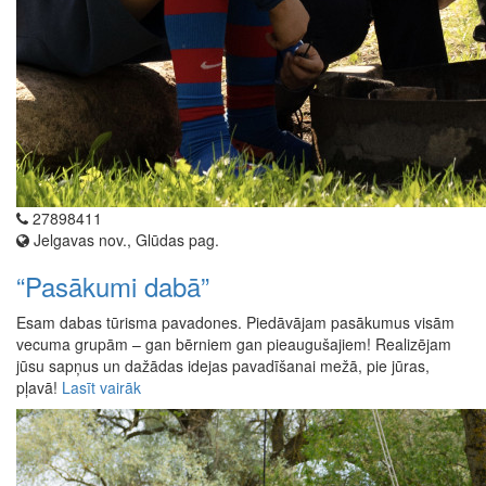
27898411
Jelgavas nov., Glūdas pag.
“Pasākumi dabā”
Esam dabas tūrisma pavadones. Piedāvājam pasākumus visām
vecuma grupām – gan bērniem gan pieaugušajiem! Realizējam
jūsu sapņus un dažādas idejas pavadīšanai mežā, pie jūras,
pļavā!
Lasīt vairāk