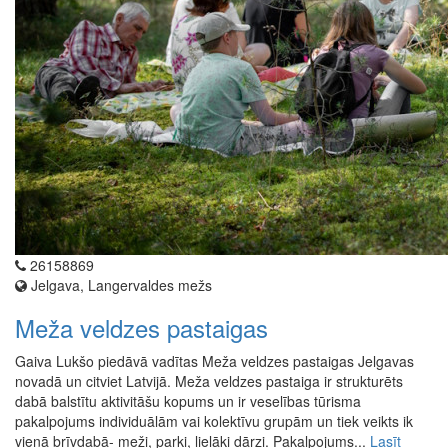
26158869
Jelgava, Langervaldes mežs
Meža veldzes pastaigas
Gaiva Lukšo piedāvā vadītas Meža veldzes pastaigas Jelgavas
novadā un citviet Latvijā. Meža veldzes pastaiga ir strukturēts
dabā balstītu aktivitāšu kopums un ir veselības tūrisma
pakalpojums individuālām vai kolektīvu grupām un tiek veikts ik
vienā brīvdabā- meži, parki, lielāki dārzi. Pakalpojums...
Lasīt