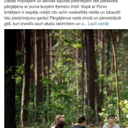
Dabas mīļotājiem un aktīvās atpūtas piekritējiem tiek piedāvāts
pārgājiens ar purva kurpēm Ķemeru tīrelī. Kopā ar Purvu
bridējiem ir iespēja nokļūt citu acīm neskatītās vietās un izbaudīt
īstu piedzīvojumu garšu! Pārgājienus vada zinoši un pieredzējuši
gidi, kuri izvedīs cauri akaču labirintiem un v...
Lasīt vairāk