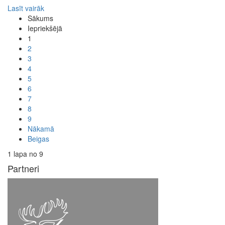
Lasīt vairāk
Sākums
Iepriekšējā
1
2
3
4
5
6
7
8
9
Nākamā
Beigas
1 lapa no 9
Partneri