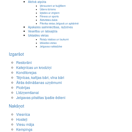
Aktīvā atpūta
Izbraucieni ar kuģīšiem
Ūdens tūrisms
Izjādes ar zirgiem
Fitness un sports
Aktivitātes dabā
Piknika vietas Jelgavā un apkārtnē
Apskates saimniecības, ražotnes
Veselība un labsajūta
Izklaides vietas
Rotaļu istabas un laukumi
Izklaides vietas
Jelgavas naktsdzīve
Izgaršot
Restorāni
Kafejnīcas un krodziņi
Konditorejas
Tējnīcas, kafijas bāri, vīna bāri
Ātrās ēdināšanas uzņēmumi
Picērijas
Līdzņemšanai
Jelgavas pilsētas īpašie ēdieni
Nakšņot
Viesnīca
Hosteļi
Viesu māja
Kempings