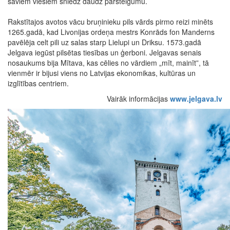
saviem viesiem sniedz daudz pārsteigumu.
Rakstītajos avotos vācu bruņinieku pils vārds pirmo reizi minēts
1265.gadā, kad Livonijas ordeņa mestrs Konrāds fon Manderns
pavēlēja celt pili uz salas starp Lielupi un Driksu. 1573.gadā
Jelgava iegūst pilsētas tiesības un ģerboni. Jelgavas senais
nosaukums bija Mītava, kas cēlies no vārdiem „mīt, mainīt”, tā
vienmēr ir bijusi viens no Latvijas ekonomikas, kultūras un
izglītības centriem.
Vairāk informācijas
www.jelgava.lv