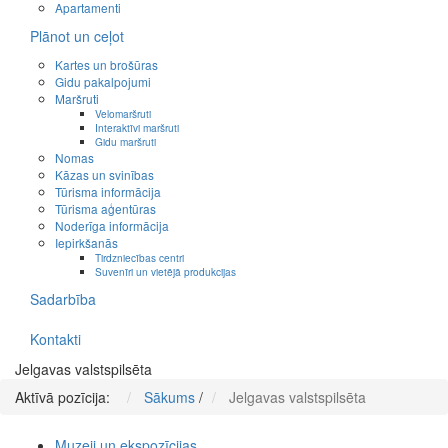
Apartamenti
Plānot un ceļot
Kartes un brošūras
Gidu pakalpojumi
Maršruti
Velomaršruti
Interaktīvi maršruti
Gidu maršruti
Nomas
Kāzas un svinības
Tūrisma informācija
Tūrisma aģentūras
Noderīga informācija
Iepirkšanās
Tirdzniecības centri
Suvenīri un vietējā produkcijas
Sadarbība
Kontakti
Jelgavas valstspilsēta
Aktīvā pozīcija:
Sākums
/
Jelgavas valstspilsēta
Muzeji un ekspozīcijas