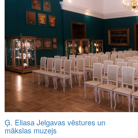
Ģ. Eliasa Jelgavas vēstures un
mākslas muzejs