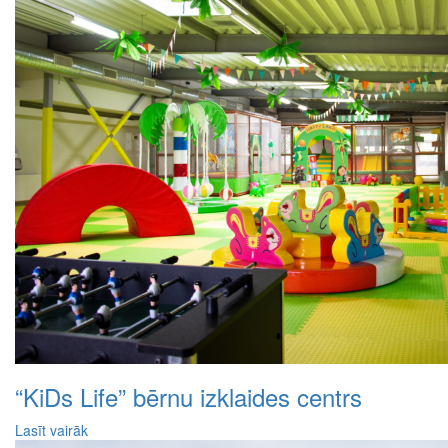
“KiDs Life” bērnu izklaides centrs
Lasīt vairāk