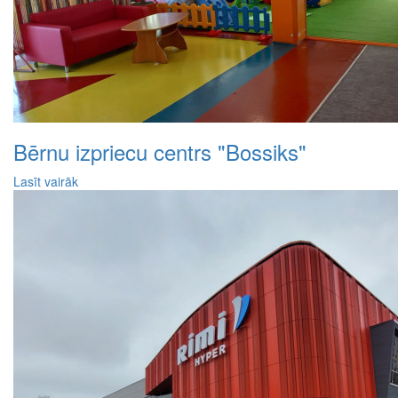
Bērnu izpriecu centrs "Bossiks"
Lasīt vairāk