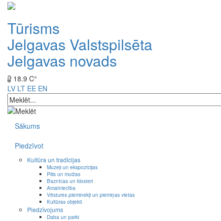
Tūrisms
Jelgavas Valstspilsēta
Jelgavas novads
18.9 C°
LV
LT
EE
EN
Sākums
Piedzīvot
Kultūra un tradīcijas
Muzeji un ekspozīcijas
Pilis un muižas
Baznīcas un klosteri
Amatniecība
Vēstures pieminekļi un piemiņas vietas
Kultūras objekti
Piedzīvojums
Daba un parki