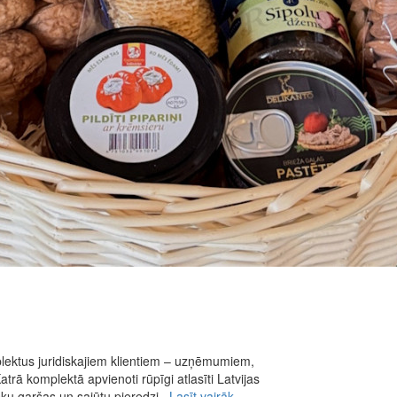
ektus juridiskajiem klientiem – uzņēmumiem,
rā komplektā apvienoti rūpīgi atlasīti Latvijas
sku garšas un sajūtu pieredzi.
Lasīt vairāk