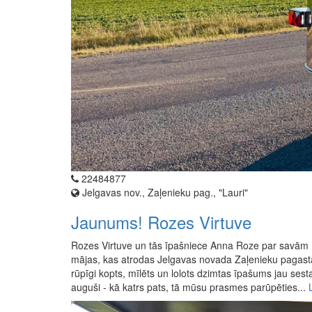
22484877
Jelgavas nov., Zaļenieku pag., "Lauri"
Jaunums! Rozes Virtuve
Rozes Virtuve un tās īpašniece Anna Roze par savām
mājas, kas atrodas Jelgavas novada Zaļenieku pagastā
rūpīgi kopts, mīlēts un lolots dzimtas īpašums jau se
auguši - kā katrs pats, tā mūsu prasmes parūpēties...