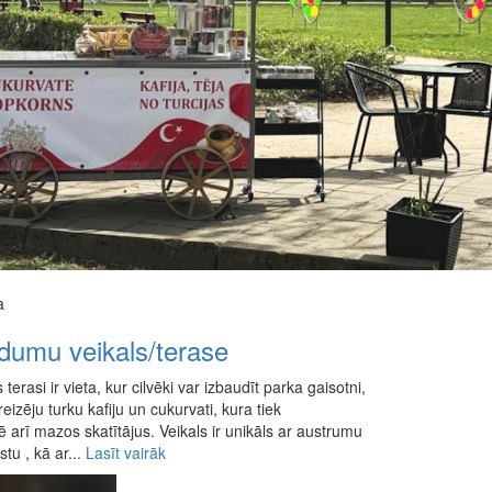
a
dumu veikals/terase
erasi ir vieta, kur cilvēki var izbaudīt parka gaisotni,
zēju turku kafiju un cukurvati, kura tiek
ē arī mazos skatītājus. Veikals ir unikāls ar austrumu
stu , kā ar...
Lasīt vairāk