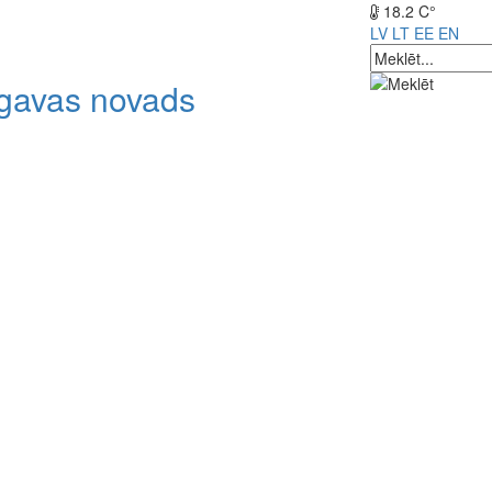
18.2 C°
LV
LT
EE
EN
lgavas novads