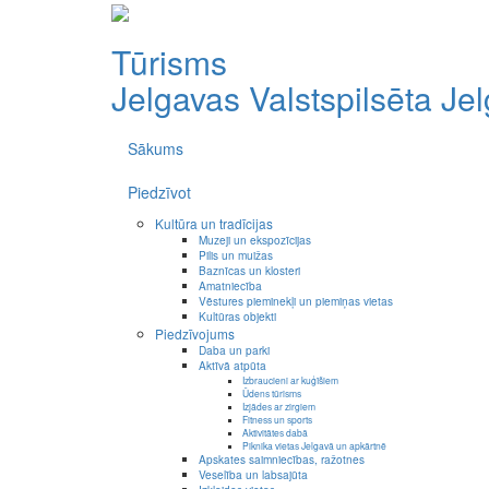
Tūrisms
Jelgavas Valstspilsēta
Je
Sākums
Piedzīvot
Kultūra un tradīcijas
Muzeji un ekspozīcijas
Pilis un muižas
Baznīcas un klosteri
Amatniecība
Vēstures pieminekļi un piemiņas vietas
Kultūras objekti
Piedzīvojums
Daba un parki
Aktīvā atpūta
Izbraucieni ar kuģīšiem
Ūdens tūrisms
Izjādes ar zirgiem
Fitness un sports
Aktivitātes dabā
Piknika vietas Jelgavā un apkārtnē
Apskates saimniecības, ražotnes
Veselība un labsajūta