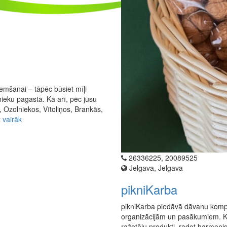
emšanai – tāpēc būsiet mīļi
ieku pagastā. Kā arī, pēc jūsu
, Ozolniekos, Vītoliņos, Brankās,
t vairāk
26336225, 20089525
Jelgava, Jelgava
pikniKarba
pikniKarba piedāvā dāvanu kompl
organizācijām un pasākumiem. Kat
ražotāju produkti, radot harmoni