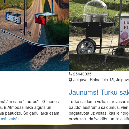
25440035
Jelgava, Raiņa iela 15, Jelgav
Jaunums! Turku sal
 mājām sauc “Laurus” - Ģimenes
Turku saldumu veikals ar vasaras t
, ir Atmodas laikā atgūts un
baudot austrumu saldumus, vienrei
stajā paaudzē. Šo gadu laikā esam
pagatavota uz vietas, kas ieintriģ
Lasīt vairāk
produkciju dažveidību un lielo klā