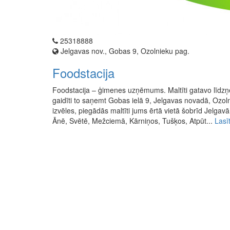
25318888
Jelgavas nov., Gobas 9, Ozolnieku pag.
Foodstacija
Foodstacija – ģimenes uzņēmums. Maltīti gatavo līdzņ
gaidīti to saņemt Gobas ielā 9, Jelgavas novadā, Ozoln
izvēles, piegādās maltīti jums ērtā vietā šobrīd Jelgavā
Ānē, Svētē, Mežciemā, Kārniņos, Tušķos, Atpūt...
Lasī