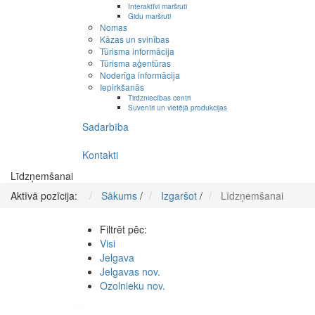
Interaktīvi maršruti
Gidu maršruti
Nomas
Kāzas un svinības
Tūrisma informācija
Tūrisma aģentūras
Noderīga informācija
Iepirkšanās
Tirdzniecības centri
Suvenīri un vietējā produkcijas
Sadarbība
Kontakti
Līdzņemšanai
Aktīvā pozīcija:
Sākums
/
Izgaršot
/
Līdzņemšanai
Filtrēt pēc:
Visi
Jelgava
Jelgavas nov.
Ozolnieku nov.