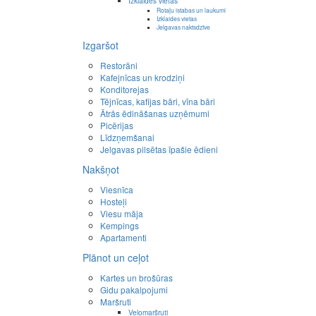
Izklaides vietas
Rotaļu istabas un laukumi
Izklaides vietas
Jelgavas naktsdzīve
Izgaršot
Restorāni
Kafejnīcas un krodziņi
Konditorejas
Tējnīcas, kafijas bāri, vīna bāri
Ātrās ēdināšanas uzņēmumi
Picērijas
Līdzņemšanai
Jelgavas pilsētas īpašie ēdieni
Nakšņot
Viesnīca
Hosteļi
Viesu māja
Kempings
Apartamenti
Plānot un ceļot
Kartes un brošūras
Gidu pakalpojumi
Maršruti
Velomaršruti