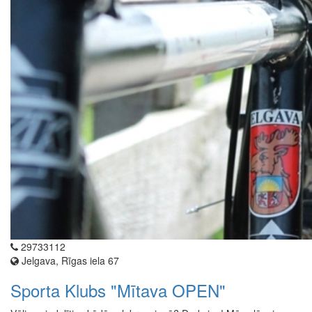
29733112
Jelgava, Rīgas iela 67
Sporta Klubs "Mītava OPEN"