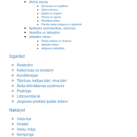
Aktīvā atpūta
Izbraucieni ar kuģīšiem
Ūdens tūrisms
Izjādes ar zirgiem
Fitness un sports
Aktivitātes dabā
Piknika vietas Jelgavā un apkārtnē
Apskates saimniecības, ražotnes
Veselība un labsajūta
Izklaides vietas
Rotaļu istabas un laukumi
Izklaides vietas
Jelgavas naktsdzīve
Izgaršot
Restorāni
Kafejnīcas un krodziņi
Konditorejas
Tējnīcas, kafijas bāri, vīna bāri
Ātrās ēdināšanas uzņēmumi
Picērijas
Līdzņemšanai
Jelgavas pilsētas īpašie ēdieni
Nakšņot
Viesnīca
Hosteļi
Viesu māja
Kempings