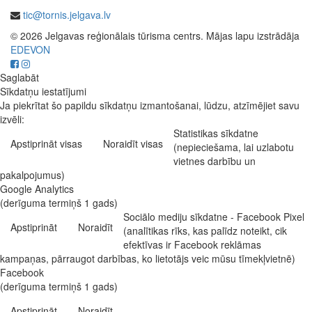
tic@tornis.jelgava.lv
© 2026 Jelgavas reģionālais tūrisma centrs. Mājas lapu izstrādāja
EDEVON
Saglabāt
Sīkdatņu iestatījumi
Ja piekrītat šo papildu sīkdatņu izmantošanai, lūdzu, atzīmējiet savu
izvēli:
Statistikas sīkdatne
Apstiprināt visas
Noraidīt visas
(nepieciešama, lai uzlabotu
vietnes darbību un
pakalpojumus)
Google Analytics
(derīguma termiņš 1 gads)
Sociālo mediju sīkdatne - Facebook Pixel
Apstiprināt
Noraidīt
(analītikas rīks, kas palīdz noteikt, cik
efektīvas ir Facebook reklāmas
kampaņas, pārraugot darbības, ko lietotājs veic mūsu tīmekļvietnē)
Facebook
(derīguma termiņš 1 gads)
Apstiprināt
Noraidīt