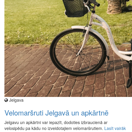
Jelgava
Velomaršruti Jelgavā un apkārtnē
Jelgavu un apkārtni var iepazīt, dodoties izbraucienā ar
velosipēdu pa kādu no izveidotajiem velomaršrutiem.
Lasīt vairāk