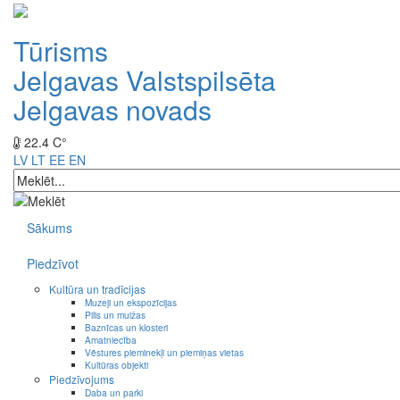
Tūrisms
Jelgavas Valstspilsēta
Jelgavas novads
22.4 C°
LV
LT
EE
EN
Sākums
Piedzīvot
Kultūra un tradīcijas
Muzeji un ekspozīcijas
Pilis un muižas
Baznīcas un klosteri
Amatniecība
Vēstures pieminekļi un piemiņas vietas
Kultūras objekti
Piedzīvojums
Daba un parki