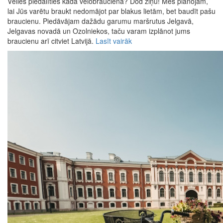
Vēlies piedalīties kādā velobraucienā? Dod ziņu! Mēs plānojam,
lai Jūs varētu braukt nedomājot par blakus lietām, bet baudīt pašu
braucienu. Piedāvājam dažādu garumu maršrutus Jelgavā,
Jelgavas novadā un Ozolniekos, taču varam izplānot jums
braucienu arī citviet Latvijā.
Lasīt vairāk