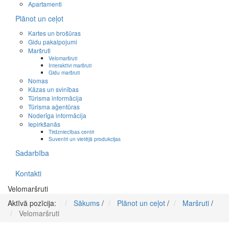
Apartamenti
Plānot un ceļot
Kartes un brošūras
Gidu pakalpojumi
Maršruti
Velomaršruti
Interaktīvi maršruti
Gidu maršruti
Nomas
Kāzas un svinības
Tūrisma informācija
Tūrisma aģentūras
Noderīga informācija
Iepirkšanās
Tirdzniecības centri
Suvenīri un vietējā produkcijas
Sadarbība
Kontakti
Velomaršruti
Aktīvā pozīcija:
Sākums
/
Plānot un ceļot
/
Maršruti
/
Velomaršruti