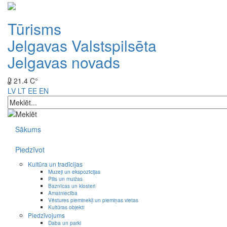
Tūrisms
Jelgavas Valstspilsēta
Jelgavas novads
21.4 C°
LV
LT
EE
EN
Sākums
Piedzīvot
Kultūra un tradīcijas
Muzeji un ekspozīcijas
Pilis un muižas
Baznīcas un klosteri
Amatniecība
Vēstures pieminekļi un piemiņas vietas
Kultūras objekti
Piedzīvojums
Daba un parki