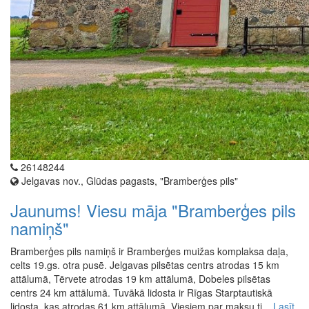
26148244
Jelgavas nov., Glūdas pagasts, "Bramberģes pils"
Jaunums! Viesu māja "Bramberģes pils
namiņš"
Bramberģes pils namiņš ir Bramberģes muižas komplaksa daļa,
celts 19.gs. otra pusē. Jelgavas pilsētas centrs atrodas 15 km
attālumā, Tērvete atrodas 19 km attālumā, Dobeles pilsētas
centrs 24 km attālumā. Tuvākā lidosta ir Rīgas Starptautiskā
lidosta, kas atrodas 61 km attālumā. Viesiem par maksu ti...
Lasīt