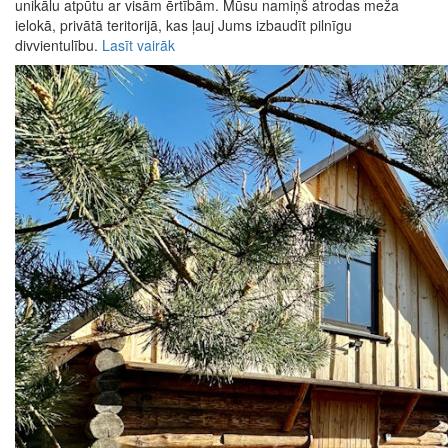
unikālu atpūtu ar visām ērtībām. Mūsu namiņš atrodas meža
ielokā, privātā teritorijā, kas ļauj Jums izbaudīt pilnīgu
divvientulību.
Lasīt vairāk