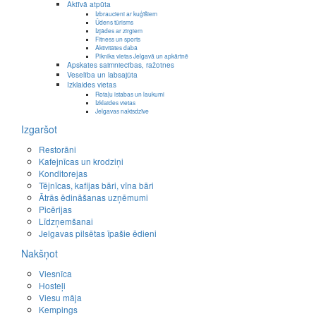
Aktīvā atpūta
Izbraucieni ar kuģīšiem
Ūdens tūrisms
Izjādes ar zirgiem
Fitness un sports
Aktivitātes dabā
Piknika vietas Jelgavā un apkārtnē
Apskates saimniecības, ražotnes
Veselība un labsajūta
Izklaides vietas
Rotaļu istabas un laukumi
Izklaides vietas
Jelgavas naktsdzīve
Izgaršot
Restorāni
Kafejnīcas un krodziņi
Konditorejas
Tējnīcas, kafijas bāri, vīna bāri
Ātrās ēdināšanas uzņēmumi
Picērijas
Līdzņemšanai
Jelgavas pilsētas īpašie ēdieni
Nakšņot
Viesnīca
Hosteļi
Viesu māja
Kempings