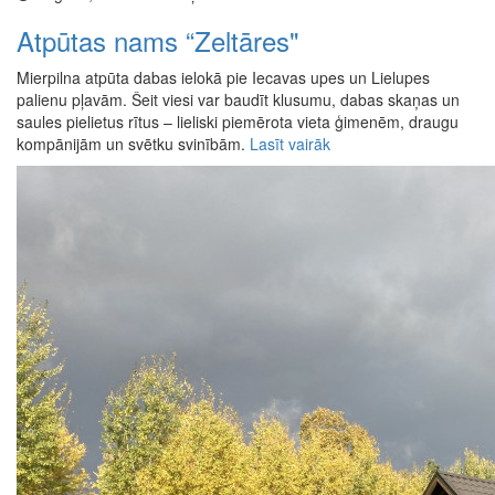
Atpūtas nams “Zeltāres"
Mierpilna atpūta dabas ielokā pie Iecavas upes un Lielupes
palienu pļavām. Šeit viesi var baudīt klusumu, dabas skaņas un
saules pielietus rītus – lieliski piemērota vieta ģimenēm, draugu
kompānijām un svētku svinībām.
Lasīt vairāk