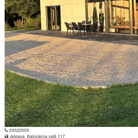
29322555
Jelgava, Kalnciema ceļš 117