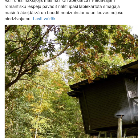
Vai Tu esi nakšņojis mašīnā? Un ābeļdārzā? Piedāvājam
romantisku iespēju pavadīt nakti īpaši labiekārtotā smagajā
mašīnā ābeļdārzā un baudīt neaizmirstamu un iedvesmojošu
piedzīvojumu.
Lasīt vairāk