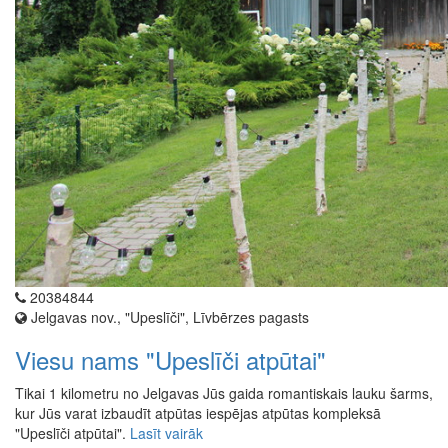
20384844
Jelgavas nov., "Upeslīči", Līvbērzes pagasts
Viesu nams "Upeslīči atpūtai"
Tikai 1 kilometru no Jelgavas Jūs gaida romantiskais lauku šarms,
kur Jūs varat izbaudīt atpūtas iespējas atpūtas kompleksā
"Upeslīči atpūtai".
Lasīt vairāk