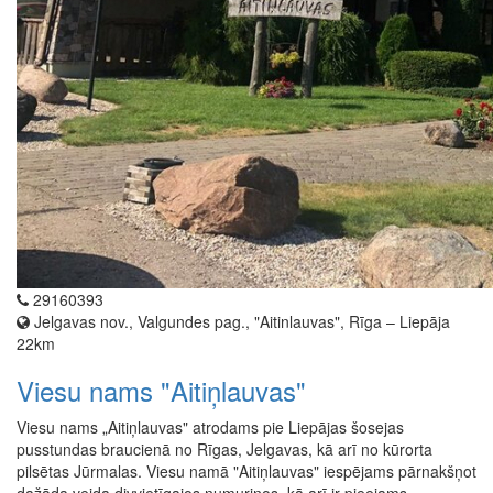
29160393
Jelgavas nov., Valgundes pag., "Aitinlauvas", Rīga – Liepāja
22km
Viesu nams "Aitiņlauvas"
Viesu nams „Aitiņlauvas" atrodams pie Liepājas šosejas
pusstundas braucienā no Rīgas, Jelgavas, kā arī no kūrorta
pilsētas Jūrmalas. Viesu namā "Aitiņlauvas" iespējams pārnakšņot