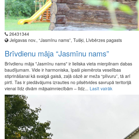
26431344
Jelgavas nov., “Jasmīnu nams”, Tušķi, Līvbērzes pagasts
Brīvdienu māja “Jasmīnu nams”
Brīvdienu māja "Jasmīnu nams" ir lieliska vieta mierpilnam dabas
baudījumam. Vide ir harmoniska, īpaši piemērota veselības
stiprināšanai kā svaigā gaisā, zaļā oāzē ar meža “plīvuru”, tā arī
pirtī. Tas ir piedāvājums izrauties no pilsētvides savrupā teritorijā
vienai līdz divām mājsaimniecībām – līdz...
Lasīt vairāk