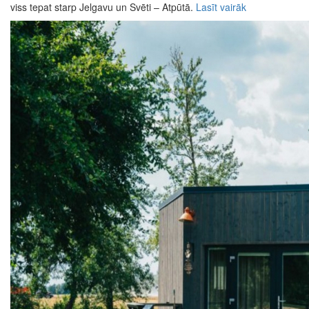
viss tepat starp Jelgavu un Svēti – Atpūtā.
Lasīt vairāk