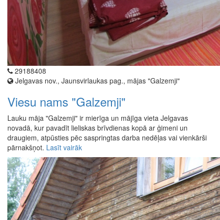
29188408
Jelgavas nov., Jaunsvirlaukas pag., mājas "Galzemji"
Viesu nams "Galzemji"
Lauku māja "Galzemji" ir mierīga un mājīga vieta Jelgavas
novadā, kur pavadīt lieliskas brīvdienas kopā ar ģimeni un
draugiem, atpūsties pēc saspringtas darba nedēļas vai vienkārši
pārnakšņot.
Lasīt vairāk