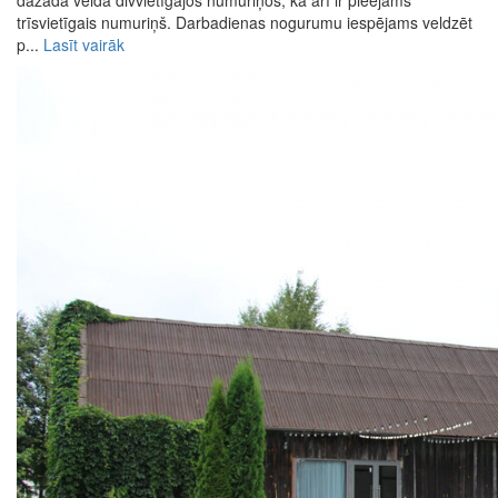
dažāda veida divvietīgajos numuriņos, kā arī ir pieejams
trīsvietīgais numuriņš. Darbadienas nogurumu iespējams veldzēt
p...
Lasīt vairāk