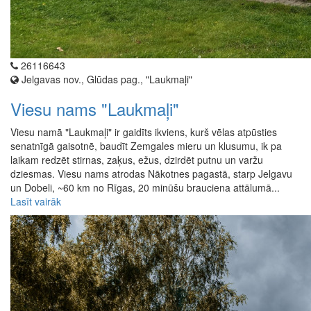
26116643
Jelgavas nov., Glūdas pag., "Laukmaļi"
Viesu nams "Laukmaļi"
Viesu namā "Laukmaļi" ir gaidīts ikviens, kurš vēlas atpūsties
senatnīgā gaisotnē, baudīt Zemgales mieru un klusumu, ik pa
laikam redzēt stirnas, zaķus, ežus, dzirdēt putnu un varžu
dziesmas. Viesu nams atrodas Nākotnes pagastā, starp Jelgavu
un Dobeli, ~60 km no Rīgas, 20 minūšu brauciena attālumā...
Lasīt vairāk