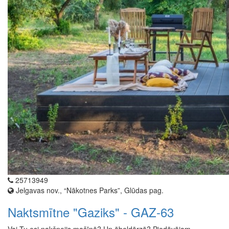
25713949
Jelgavas nov., “Nākotnes Parks”, Glūdas pag.
Naktsmītne "Gaziks" - GAZ-63