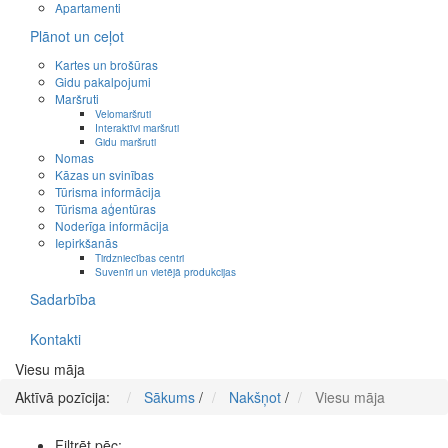
Apartamenti
Plānot un ceļot
Kartes un brošūras
Gidu pakalpojumi
Maršruti
Velomaršruti
Interaktīvi maršruti
Gidu maršruti
Nomas
Kāzas un svinības
Tūrisma informācija
Tūrisma aģentūras
Noderīga informācija
Iepirkšanās
Tirdzniecības centri
Suvenīri un vietējā produkcijas
Sadarbība
Kontakti
Viesu māja
Aktīvā pozīcija:
Sākums
/
Nakšņot
/
Viesu māja
Filtrēt pēc: