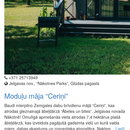
+371 25713949
Jelgavas nov., “Nākotnes Parks”, Glūdas pagasts
Moduļu māja “Ceriņi”
Baudi mierpilno Zemgales dabu brīvdienu mājā “Ceriņi”, kas
atrodas gleznainajā ābeļdārzā “Ābeles un bites”, Jelgavas novada
Nākotnē! Omulīgā apmešanās vieta atrodas 7,4 hektārus plašā
ābeļdārzā, kas izveidots pagājušā gadsimta vidū un kurā valda
miers, dabas skaistums un romantiska atmosfēra. Naktsm...
Lasīt