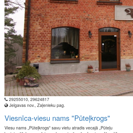
29255010, 29624817
Jelgavas nov., Zaļenieku pag.
Viesnīca-viesu nams "Pūteļkrogs"
Viesu nams „Pūteļkrogs" savu vietu atradis vecajā „Pūteļu