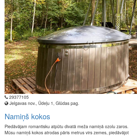
29377105
Jelgavas nov., Ūdeļu 1, Glūdas pag.
Namiņš kokos
Piedāvājam romantisku atpūtu divatā meža namiņā ozolu zaros.
Mūsu namiņš kokos atrodas pāris metrus virs zemes, piedāvājot