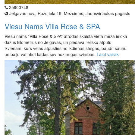
25900748
Jelgavas nov., Rožu iela 19, Mežciems, Jaunsvirlaukas pagasts
Viesu Nams Villa Rose & SPA
Viesu nams “Villa Rose & SPA” atrodas skaistā vietā meža ielokā
dažus kilometrus no Jelgavas, un piedāvā lielisku atpūtu
ikvienam, kurš vēlas atpūsties no ikdienas steigas, baudīt saunu
un baļļu vai rīkot kādas sev nozīmīgas svinības.
Lasīt vairāk