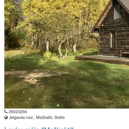
26023294
Jelgavas nov., Mežkakti, Svēte