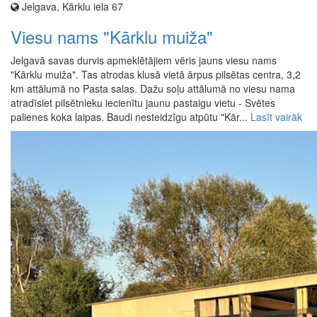
Jelgava, Kārklu iela 67
Viesu nams "Kārklu muiža"
Jelgavā savas durvis apmeklētājiem vēris jauns viesu nams
"Kārklu muiža". Tas atrodas klusā vietā ārpus pilsētas centra, 3,2
km attālumā no Pasta salas. Dažu soļu attālumā no viesu nama
atradīsiet pilsētnieku iecienītu jaunu pastaigu vietu - Svētes
palienes koka laipas. Baudi nesteidzīgu atpūtu "Kār...
Lasīt vairāk