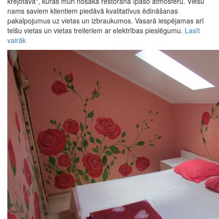
krejotavā", kuras mūri nosaka restorāna īpašo atmosfēru. Viesu
nams saviem klientiem piedāvā kvalitatīvus ēdināšanas
pakalpojumus uz vietas un izbraukumos. Vasarā iespējamas arī
telšu vietas un vietas treileriem ar elektrības pieslēgumu.
Lasīt
vairāk