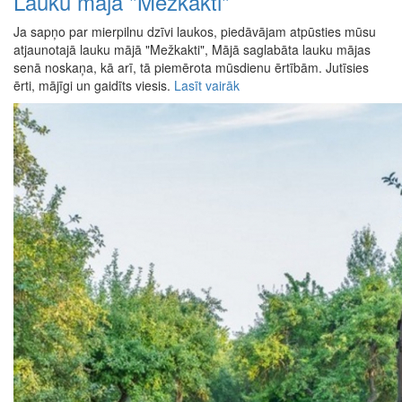
Lauku māja "Mežkakti"
Ja sapņo par mierpilnu dzīvi laukos, piedāvājam atpūsties mūsu
atjaunotajā lauku mājā "Mežkakti", Mājā saglabāta lauku mājas
senā noskaņa, kā arī, tā piemērota mūsdienu ērtībām. Jutīsies
ērti, mājīgi un gaidīts viesis.
Lasīt vairāk