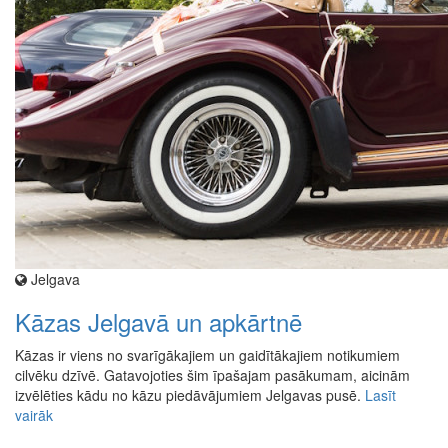
Jelgava
Kāzas Jelgavā un apkārtnē
Kāzas ir viens no svarīgākajiem un gaidītākajiem notikumiem
cilvēku dzīvē. Gatavojoties šim īpašajam pasākumam, aicinām
izvēlēties kādu no kāzu piedāvājumiem Jelgavas pusē.
Lasīt
vairāk