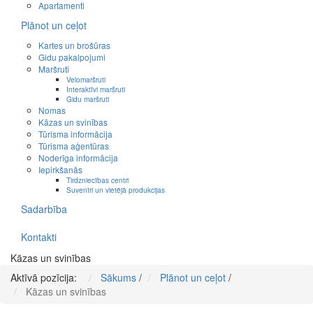
Apartamenti
Plānot un ceļot
Kartes un brošūras
Gidu pakalpojumi
Maršruti
Velomaršruti
Interaktīvi maršruti
Gidu maršruti
Nomas
Kāzas un svinības
Tūrisma informācija
Tūrisma aģentūras
Noderīga informācija
Iepirkšanās
Tirdzniecības centri
Suvenīri un vietējā produkcijas
Sadarbība
Kontakti
Kāzas un svinības
Aktīvā pozīcija:
Sākums
/
Plānot un ceļot
/
Kāzas un svinības