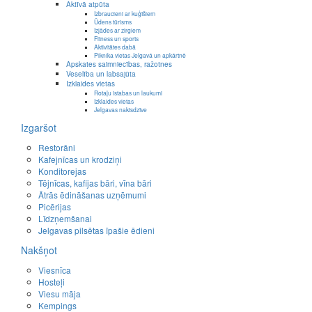
Aktīvā atpūta
Izbraucieni ar kuģīšiem
Ūdens tūrisms
Izjādes ar zirgiem
Fitness un sports
Aktivitātes dabā
Piknika vietas Jelgavā un apkārtnē
Apskates saimniecības, ražotnes
Veselība un labsajūta
Izklaides vietas
Rotaļu istabas un laukumi
Izklaides vietas
Jelgavas naktsdzīve
Izgaršot
Restorāni
Kafejnīcas un krodziņi
Konditorejas
Tējnīcas, kafijas bāri, vīna bāri
Ātrās ēdināšanas uzņēmumi
Picērijas
Līdzņemšanai
Jelgavas pilsētas īpašie ēdieni
Nakšņot
Viesnīca
Hosteļi
Viesu māja
Kempings