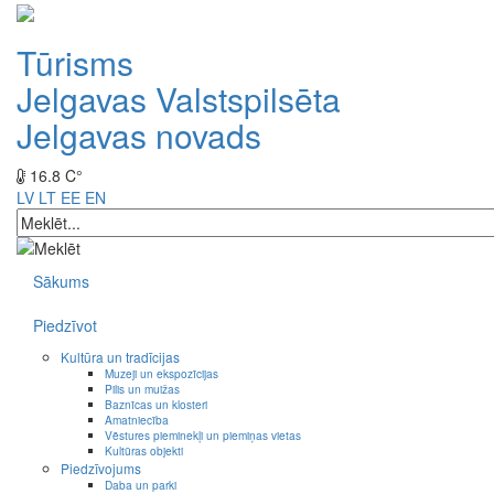
Tūrisms
Jelgavas Valstspilsēta
Jelgavas novads
16.8 C°
LV
LT
EE
EN
Sākums
Piedzīvot
Kultūra un tradīcijas
Muzeji un ekspozīcijas
Pilis un muižas
Baznīcas un klosteri
Amatniecība
Vēstures pieminekļi un piemiņas vietas
Kultūras objekti
Piedzīvojums
Daba un parki