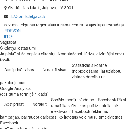
Akadēmijas iela 1, Jelgava, LV-3001
tic@tornis.jelgava.lv
© 2026 Jelgavas reģionālais tūrisma centrs. Mājas lapu izstrādāja
EDEVON
Saglabāt
Sīkdatņu iestatījumi
Ja piekrītat šo papildu sīkdatņu izmantošanai, lūdzu, atzīmējiet savu
izvēli:
Statistikas sīkdatne
Apstiprināt visas
Noraidīt visas
(nepieciešama, lai uzlabotu
vietnes darbību un
pakalpojumus)
Google Analytics
(derīguma termiņš 1 gads)
Sociālo mediju sīkdatne - Facebook Pixel
Apstiprināt
Noraidīt
(analītikas rīks, kas palīdz noteikt, cik
efektīvas ir Facebook reklāmas
kampaņas, pārraugot darbības, ko lietotājs veic mūsu tīmekļvietnē)
Facebook
(derīguma termiņš 1 gads)