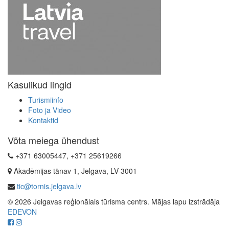
Kasulikud lingid
Turismiinfo
Foto ja Video
Kontaktid
Võta meiega ühendust
+371 63005447, +371 25619266
Akadēmijas tänav 1, Jelgava, LV-3001
tic@tornis.jelgava.lv
© 2026 Jelgavas reģionālais tūrisma centrs. Mājas lapu izstrādāja
EDEVON