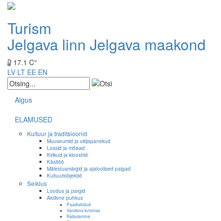
Turism
Jelgava linn
Jelgava maakond
17.1 C°
LV
LT
EE
EN
Algus
ELAMUSED
Kultuur ja traditsioonid
Muuseumid ja väljapanekud
Lossid ja mõisad
Kirikud ja kloostrid
Käsitöö
Mälestusmärgid ja ajaloolised paigad
Kultuuriobjektid
Seiklus
Loodus ja pargid
Aktiivne puhkus
Paadisõidud
Vandens turizmas
Ratsutamine