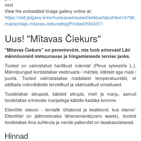
next
View the embedded image gallery online at:
https://visit.jelgava.lv/ee/huvivaeaersused/seiklus/talud/item/4798-
majrazotajs-mitavas-ciekurs#sigProIda035f43371
Uus! "Mītavas Čiekurs"
"Mītavas Čiekurs" on pereettevõte, mis loob erinevaid Läti
männitooteid immuunsuse ja hingamisteede tervise jaoks.
Tooted on valmistatud harilikust männist (Pinus sylvestris L.).
Männipungad koristatakse veebruaris / märtsis, käbisid aga mais /
juunis. Tooted valmistatakse madalatel temperatuuridel, et
säilitada männikäbide tervislikud ja väärtuslikud omadused.
Toodetakse siirupeid, käbisid siirupis, mett ja marju, samuti
toodetakse erinevate marjadega käbide-kadaka komme.
Ettevõtte visioon - tervislik ühiskond ja keskkond, kus elame!
Ettevõttel on jäätmetevaba lähenemisviis(zero waste), tooteid
toodetakse ilma suhkruta ja nende pakendid on taaskasutatavad.
Hinnad