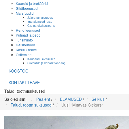
Kaardid ja brošüürid
Giiditeenused
Marsruudid
Jalgrattamarsruudid
Interaktiivsed rajad
Giidiga ekskursioonid
Renditeenused
Pulmad ja peod
Turismiinfo
Reisibürood
Kasulik teave
Ostlemine
Kaubanduskeskused
Suveniirid ja kohalik toodang
KOOSTÖÖ
KONTAKTTEAVE
Talud, tootmisüksused
Sa oled siin:
Pealeht
/
ELAMUSED
/
Seiklus
/
Talud, tootmisüksused
/
Uus! "Mītavas Čiekurs"