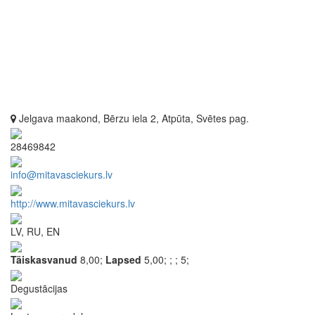
Jelgava maakond, Bērzu iela 2, Atpūta, Svētes pag.
28469842
info@mitavasciekurs.lv
http://www.mitavasciekurs.lv
LV, RU, EN
Täiskasvanud
8,00;
Lapsed
5,00;
;
;
5;
Degustācijas