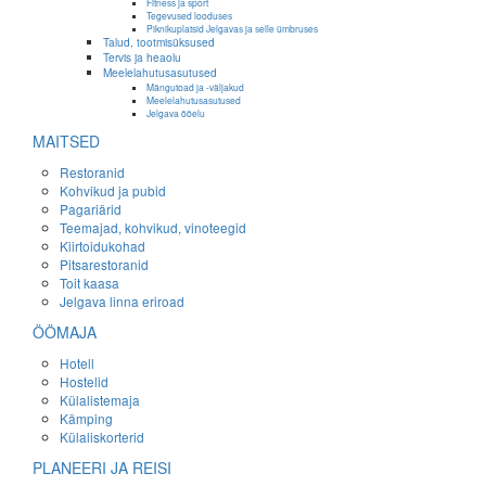
Fitness ja sport
Tegevused looduses
Piknikuplatsid Jelgavas ja selle ümbruses
Talud, tootmisüksused
Tervis ja heaolu
Meelelahutusasutused
Mängutoad ja -väljakud
Meelelahutusasutused
Jelgava ööelu
MAITSED
Restoranid
Kohvikud ja pubid
Pagariärid
Teemajad, kohvikud, vinoteegid
Kiirtoidukohad
Pitsarestoranid
Toit kaasa
Jelgava linna eriroad
ÖÖMAJA
Hotell
Hostelid
Külalistemaja
Kämping
Külaliskorterid
PLANEERI JA REISI