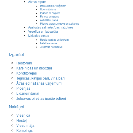
Aktīvā atpūta
Izbraucieni ar kuģīšiem
Ūdens tūrisms
Izjādes ar zirgiem
Fitness un sports
Aktivitātes dabā
Piknika vietas Jelgavā un apkārtnē
Apskates saimniecības, ražotnes
Veselība un labsajūta
Izklaides vietas
Rotaļu istabas un laukumi
Izklaides vietas
Jelgavas naktsdzīve
Izgaršot
Restorāni
Kafejnīcas un krodziņi
Konditorejas
Tējnīcas, kafijas bāri, vīna bāri
Ātrās ēdināšanas uzņēmumi
Picērijas
Līdzņemšanai
Jelgavas pilsētas īpašie ēdieni
Nakšņot
Viesnīca
Hosteļi
Viesu māja
Kempings