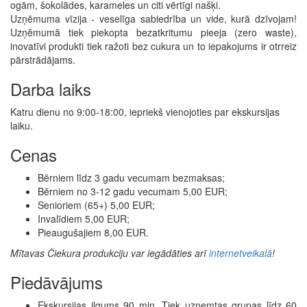
ogām, šokolādes, karameles un citi vērtīgi našķi.
Uzņēmuma vīzija - veselīga sabiedrība un vide, kurā dzīvojam!
Uzņēmumā tiek piekopta bezatkritumu pieeja (zero waste),
inovatīvi produkti tiek ražoti bez cukura un to iepakojums ir otrreiz
pārstrādājams.
Darba laiks
Katru dienu no 9:00-18:00, iepriekš vienojoties par ekskursijas
laiku.
Cenas
Bērniem līdz 3 gadu vecumam bezmaksas;
Bērniem no 3-12 gadu vecumam 5,00 EUR;
Senioriem (65+) 5,00 EUR;
Invalīdiem 5,00 EUR;
Pieaugušajiem 8,00 EUR.
Mītavas Čiekura produkciju var iegādāties arī
internetveikalā
!
Piedāvājums
Ekskursijas ilgums 90 min. Tiek uzņemtas grupas līdz 60