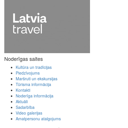
Noderīgas saites
Kultūra un tradīcijas
Piedzīvojums
Maršruti un ekskursijas
Tūrisma informācija
Kontakti
Noderīga informācija
Aktuāli
Sadarbība
Video galerijas
Amatpersonu atalgojums