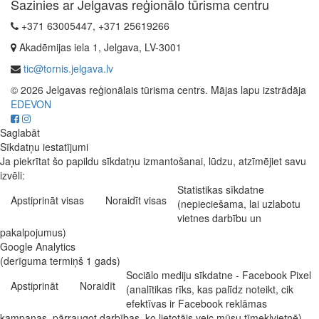
Sazinies ar Jelgavas reģionālo tūrisma centru
+371 63005447, +371 25619266
Akadēmijas iela 1, Jelgava, LV-3001
tic@tornis.jelgava.lv
© 2026 Jelgavas reģionālais tūrisma centrs. Mājas lapu izstrādāja
EDEVON
Saglabāt
Sīkdatņu iestatījumi
Ja piekrītat šo papildu sīkdatņu izmantošanai, lūdzu, atzīmējiet savu
izvēli:
Statistikas sīkdatne
Apstiprināt visas
Noraidīt visas
(nepieciešama, lai uzlabotu
vietnes darbību un
pakalpojumus)
Google Analytics
(derīguma termiņš 1 gads)
Sociālo mediju sīkdatne - Facebook Pixel
Apstiprināt
Noraidīt
(analītikas rīks, kas palīdz noteikt, cik
efektīvas ir Facebook reklāmas
kampaņas, pārraugot darbības, ko lietotājs veic mūsu tīmekļvietnē)