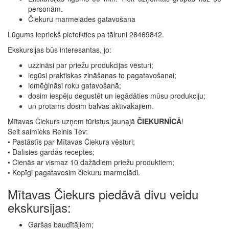
personām.
Čiekuru marmelādes gatavošana
Lūgums iepriekš pieteikties pa tālruni 28469842.
Ekskursijas būs interesantas, jo:
uzzināsi par priežu produkcijas vēsturi;
iegūsi praktiskas zināšanas to pagatavošanai;
iemēģināsi roku gatavošanā;
dosim iespēju degustēt un iegādāties mūsu produkciju;
un protams dosim balvas aktīvākajiem.
Mītavas Čiekurs uzņem tūristus jaunajā
ČIEKURNĪCĀ
!
Šeit saimieks Reinis Tev:
• Pastāstīs par Mītavas Čiekura vēsturi;
• Dalīsies gardās receptēs;
• Cienās ar vismaz 10 dažādiem priežu produktiem;
• Kopīgi pagatavosim čiekuru marmelādi.
Mītavas Čiekurs piedāvā divu veidu
ekskursijas:
Garšas baudītājiem;