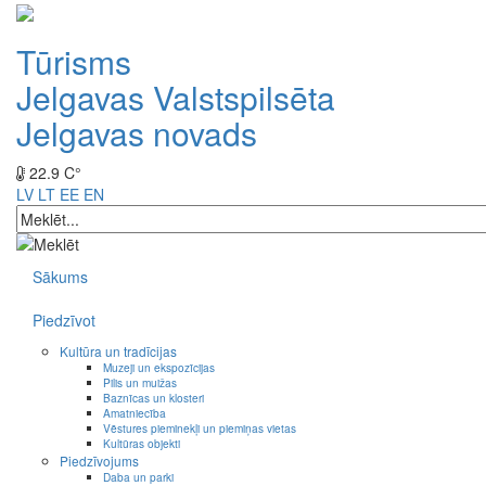
Tūrisms
Jelgavas Valstspilsēta
Jelgavas novads
22.9 C°
LV
LT
EE
EN
Sākums
Piedzīvot
Kultūra un tradīcijas
Muzeji un ekspozīcijas
Pilis un muižas
Baznīcas un klosteri
Amatniecība
Vēstures pieminekļi un piemiņas vietas
Kultūras objekti
Piedzīvojums
Daba un parki