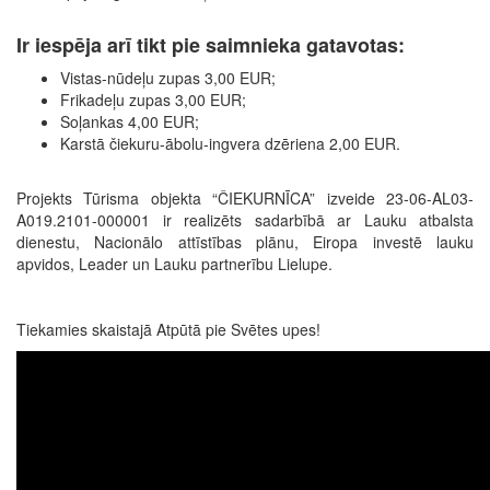
Ir iespēja arī tikt pie saimnieka gatavotas:
Vistas-nūdeļu zupas 3,00 EUR;
Frikadeļu zupas 3,00 EUR;
Soļankas 4,00 EUR;
Karstā čiekuru-ābolu-ingvera dzēriena 2,00 EUR.
Projekts Tūrisma objekta “ČIEKURNĪCA” izveide 23-06-AL03-
A019.2101-000001 ir realizēts sadarbībā ar Lauku atbalsta
dienestu, Nacionālo attīstības plānu, Eiropa investē lauku
apvidos, Leader un Lauku partnerību Lielupe.
Tiekamies skaistajā Atpūtā pie Svētes upes!