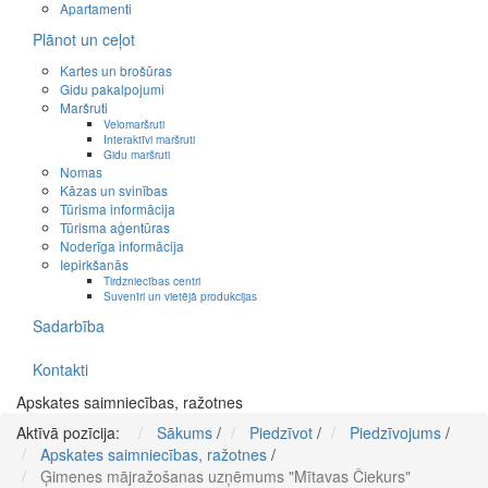
Apartamenti
Plānot un ceļot
Kartes un brošūras
Gidu pakalpojumi
Maršruti
Velomaršruti
Interaktīvi maršruti
Gidu maršruti
Nomas
Kāzas un svinības
Tūrisma informācija
Tūrisma aģentūras
Noderīga informācija
Iepirkšanās
Tirdzniecības centri
Suvenīri un vietējā produkcijas
Sadarbība
Kontakti
Apskates saimniecības, ražotnes
Aktīvā pozīcija:
Sākums
/
Piedzīvot
/
Piedzīvojums
/
Apskates saimniecības, ražotnes
/
Ģimenes mājražošanas uzņēmums "Mītavas Čiekurs"