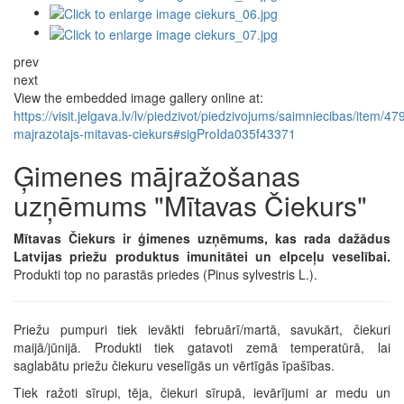
prev
next
View the embedded image gallery online at:
https://visit.jelgava.lv/lv/piedzivot/piedzivojums/saimniecibas/item/47
majrazotajs-mitavas-ciekurs#sigProIda035f43371
Ģimenes mājražošanas
uzņēmums "Mītavas Čiekurs"
Mītavas Čiekurs ir ģimenes uzņēmums, kas rada dažādus
Latvijas priežu produktus imunitātei un elpceļu veselībai.
Produkti top no parastās priedes (Pinus sylvestris L.).
Priežu pumpuri tiek ievākti februārī/martā, savukārt, čiekuri
maijā/jūnijā. Produkti tiek gatavoti zemā temperatūrā, lai
saglabātu priežu čiekuru veselīgās un vērtīgās īpašības.
Tiek ražoti sīrupi, tēja, čiekuri sīrupā, ievārījumi ar medu un