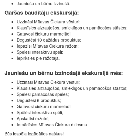
Jauniešu un bērnu izzinošā.
Garšas baudītāju ekskursijā:
Uzzināsi Mītavas Čiekura vēsturi;
Klausīsies aizraujošos, smieklīgos un pamācošos stāstos;
Gatavosi čiekuru marmelādi;
Degustēsi 10 dažādus produktus;
Iepazīsi Mītavas Čiekura ražotni;
Spēlēsi interaktīvu spēli;
Iepirksies pie ražotāja.
Jauniešu un bērnu izzinošajā ekskursijā mēs:
Uzzināsi Mītavas Čiekura vēsturi;
Klausīsies aizraujošos, smieklīgos un pamācošos stāstos;
Spēlēsi pamācošas spēles;
Degustēsi 6 produktus;
Gatavosi čiekuru marmelādi;
Spēlēsi interaktīvu spēli;
Apskatīsi ražotni;
Iemācīsies Mītavas Čiekura dziesmu.
Būs iespēja iegādāties našķus!