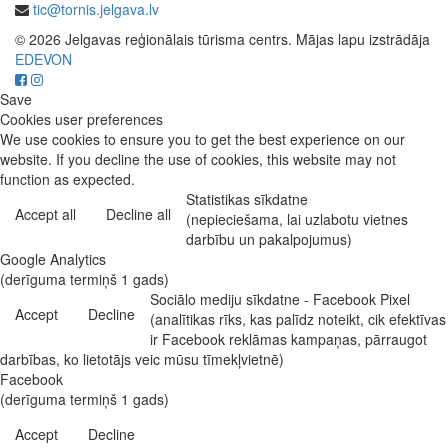
tic@tornis.jelgava.lv
© 2026 Jelgavas reģionālais tūrisma centrs. Mājas lapu izstrādāja
EDEVON
Save
Cookies user preferences
We use cookies to ensure you to get the best experience on our
website. If you decline the use of cookies, this website may not
function as expected.
Statistikas sīkdatne
Accept all
Decline all
(nepieciešama, lai uzlabotu vietnes
darbību un pakalpojumus)
Google Analytics
(derīguma termiņš 1 gads)
Sociālo mediju sīkdatne - Facebook Pixel
Accept
Decline
(analītikas rīks, kas palīdz noteikt, cik efektīvas
ir Facebook reklāmas kampaņas, pārraugot
darbības, ko lietotājs veic mūsu tīmekļvietnē)
Facebook
(derīguma termiņš 1 gads)
Accept
Decline