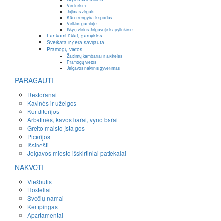
Veeturism
Jojimas žirgais
Kūno rengyba ir sportas
Veiklos gamtoje
Iškylų vietos Jelgavoje ir apylinkėse
Lankomi ūkiai, gamyklos
Sveikata ir gera savijauta
Pramogų vietos
Žaidimų kambariai ir aikštelės
Pramogų vietos
Jelgavos naktinis gyvenimas
PARAGAUTI
Restoranai
Kavinės ir užeigos
Konditerijos
Arbatinės, kavos barai, vyno barai
Greito maisto įstaigos
Picerijos
Išsinešti
Jelgavos miesto išskirtiniai patiekalai
NAKVOTI
Viešbutis
Hosteliai
Svečių namai
Kempingas
Apartamentai