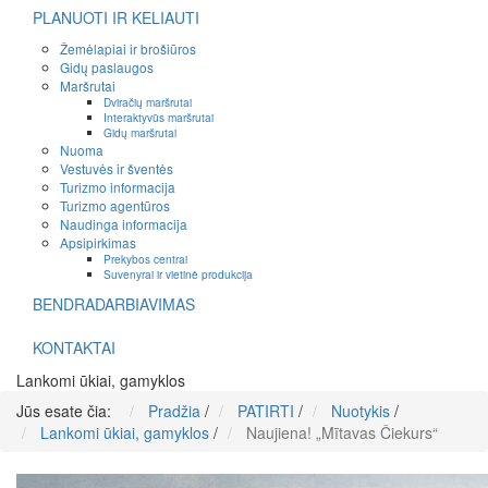
PLANUOTI IR KELIAUTI
Žemėlapiai ir brošiūros
Gidų paslaugos
Maršrutai
Dviračių maršrutai
Interaktyvūs maršrutai
Gidų maršrutai
Nuoma
Vestuvės ir šventės
Turizmo informacija
Turizmo agentūros
Naudinga informacija
Apsipirkimas
Prekybos centrai
Suvenyrai ir vietinė produkcija
BENDRADARBIAVIMAS
KONTAKTAI
Lankomi ūkiai, gamyklos
Jūs esate čia:
Pradžia
/
PATIRTI
/
Nuotykis
/
Lankomi ūkiai, gamyklos
/
Naujiena! „Mītavas Čiekurs“