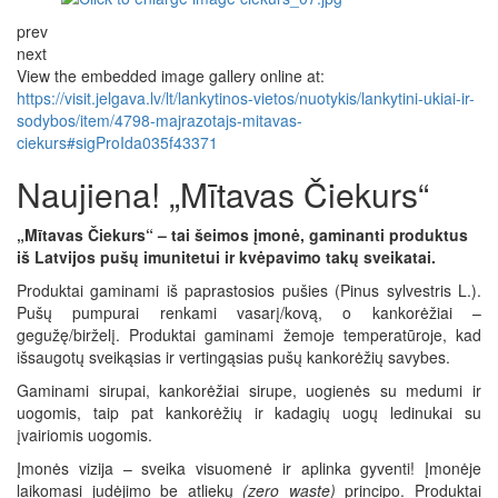
prev
next
View the embedded image gallery online at:
https://visit.jelgava.lv/lt/lankytinos-vietos/nuotykis/lankytini-ukiai-ir-
sodybos/item/4798-majrazotajs-mitavas-
ciekurs#sigProIda035f43371
Naujiena! „Mītavas Čiekurs“
„Mītavas Čiekurs“ – tai šeimos įmonė, gaminanti produktus
iš Latvijos pušų imunitetui ir kvėpavimo takų sveikatai.
Produktai gaminami iš paprastosios pušies (Pinus sylvestris L.).
Pušų pumpurai renkami vasarį/kovą, o kankorėžiai –
gegužę/birželį. Produktai gaminami žemoje temperatūroje, kad
išsaugotų sveikąsias ir vertingąsias pušų kankorėžių savybes.
Gaminami sirupai, kankorėžiai sirupe, uogienės su medumi ir
uogomis, taip pat kankorėžių ir kadagių uogų ledinukai su
įvairiomis uogomis.
Įmonės vizija – sveika visuomenė ir aplinka gyventi! Įmonėje
laikomasi judėjimo be atliekų
(zero waste)
principo. Produktai