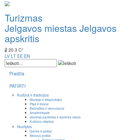
Turizmas
Jelgavos miestas
Jelgavos
apskritis
20.3 C°
LV
LT
EE
EN
Pradžia
PATIRTI
Kultūra ir tradicijos
Muziejai ir ekspozicijos
Pilys ir dvarai
Bažnyčios ir vienuolynai
Amatininkystė
Istoriniai paminklai ir istorinės vietos
Kultūros objektai
Nuotykis
Gamta ir parkai
Aktyvus poilsis
Išvykos su laiveliais