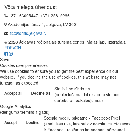
Võta meiega ühendust
+371 63005447, +371 25619266
Akadēmijas tänav 1, Jelgava, LV-3001
tic@tornis.jelgava.lv
© 2026 Jelgavas reģionālais tūrisma centrs. Mājas lapu izstrādāja
EDEVON
Save
Cookies user preferences
We use cookies to ensure you to get the best experience on our
website. If you decline the use of cookies, this website may not
function as expected.
Statistikas sīkdatne
Accept all
Decline all
(nepieciešama, lai uzlabotu vietnes
darbību un pakalpojumus)
Google Analytics
(derīguma termiņš 1 gads)
Sociālo mediju sīkdatne - Facebook Pixel
Accept
Decline
(analītikas rīks, kas palīdz noteikt, cik efektīvas
ir Facebook reklāmas kampaņas, pārraugot