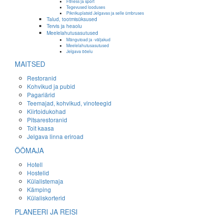
Fitness ja sport
Tegevused looduses
Piknikuplatsid Jelgavas ja selle ümbruses
Talud, tootmisüksused
Tervis ja heaolu
Meelelahutusasutused
Mängutoad ja -väljakud
Meelelahutusasutused
Jelgava ööelu
MAITSED
Restoranid
Kohvikud ja pubid
Pagariärid
Teemajad, kohvikud, vinoteegid
Kiirtoidukohad
Pitsarestoranid
Toit kaasa
Jelgava linna eriroad
ÖÖMAJA
Hotell
Hostelid
Külalistemaja
Kämping
Külaliskorterid
PLANEERI JA REISI