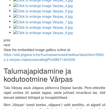
prev
next
View the embedded image gallery online at:
https://visit.jelgava.lv/ee/huvivaeaersused/seiklus/talud/item/5063-
z-s-varpas-majrazosana#sigProId86714e0209
Talumajapidamine ja
kodutootmine Vārpas
Talu Vārpas asub Jelgava piirkonna Elejase kandis. Pere-ettevõte
rajati umbes 20 aastat tagasi, seda juhivad omanikud ise, töid
teevad alalised töötajad ja hooajatöölised.
Nimi „Vārpas“ (eesti keeles „viljapea“) valiti seetõttu, et algselt oli