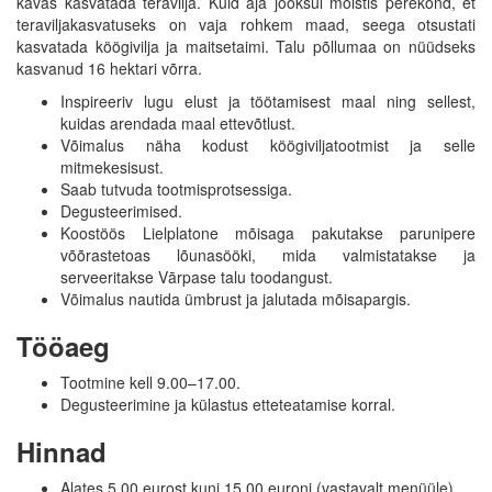
kavas kasvatada teravilja. Kuid aja jooksul mõistis perekond, et
teraviljakasvatuseks on vaja rohkem maad, seega otsustati
kasvatada köögivilja ja maitsetaimi. Talu põllumaa on nüüdseks
kasvanud 16 hektari võrra.
Inspireeriv lugu elust ja töötamisest maal ning sellest,
kuidas arendada maal ettevõtlust.
Võimalus näha kodust köögiviljatootmist ja selle
mitmekesisust.
Saab tutvuda tootmisprotsessiga.
Degusteerimised.
Koostöös Lielplatone mõisaga pakutakse parunipere
võõrastetoas lõunasööki, mida valmistatakse ja
serveeritakse Vārpase talu toodangust.
Võimalus nautida ümbrust ja jalutada mõisapargis.
Tööaeg
Tootmine kell 9.00–17.00.
Degusteerimine ja külastus etteteatamise korral.
Hinnad
Alates 5,00 eurost kuni 15,00 euroni (vastavalt menüüle).