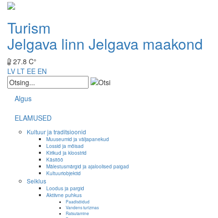
Turism
Jelgava linn
Jelgava maakond
27.8 C°
LV
LT
EE
EN
Algus
ELAMUSED
Kultuur ja traditsioonid
Muuseumid ja väljapanekud
Lossid ja mõisad
Kirikud ja kloostrid
Käsitöö
Mälestusmärgid ja ajaloolised paigad
Kultuuriobjektid
Seiklus
Loodus ja pargid
Aktiivne puhkus
Paadisõidud
Vandens turizmas
Ratsutamine