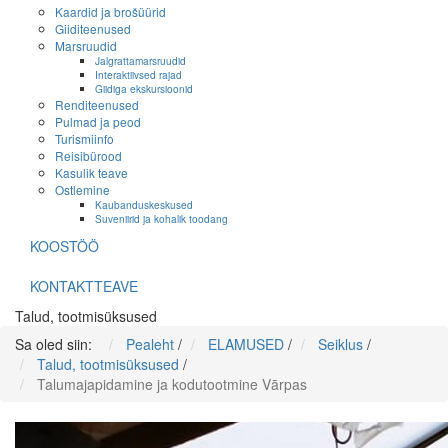
Kaardid ja brošüürid
Giiditeenused
Marsruudid
Jalgrattamarsruudid
Interaktiivsed rajad
Giidiga ekskursioonid
Renditeenused
Pulmad ja peod
Turismiinfo
Reisibürood
Kasulik teave
Ostlemine
Kaubanduskeskused
Suveniirid ja kohalik toodang
KOOSTÖÖ
KONTAKTTEAVE
Talud, tootmisüksused
Sa oled siin:
Pealeht
/
ELAMUSED
/
Seiklus
/
Talud, tootmisüksused
/
Talumajapidamine ja kodutootmine Vārpas