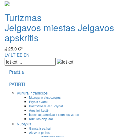
Turizmas
Jelgavos miestas
Jelgavos
apskritis
25.0 C°
LV
LT
EE
EN
Pradžia
PATIRTI
Kultūra ir tradicijos
Muziejai ir ekspozicijos
Pilys ir dvarai
Bažnyčios ir vienuolynai
Amatininkystė
Istoriniai paminklai ir istorinės vietos
Kultūros objektai
Nuotykis
Gamta ir parkai
Aktyvus poilsis
Išvykos su laiveliais