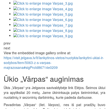
prev
next
View the embedded image gallery online at:
https://visit.jelgava.lv/lt/lankytinos-vietos/nuotykis/lankytini-ukiai-ir-
sodybos/item/5063-z-s-varpas-
majrazosana#sigProId86714e0209
Ūkio „Vārpas“ auginimas
Ūkis „Vārpas“ yra Jelgavos savivaldybėje link Elėjos. Šeimos ūkiui
yra apytiksliai 20 metų. Jame ūkininkauja patys šeimininkai, yra
nuolatinių ir sezoninių darbininkų, kurie padeda darbuose.
Pavadintas „Vārpas“ (liet.
Varpos
), nes iš pat pradžių buvo