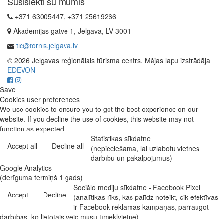
Susisiekti su mumis
+371 63005447, +371 25619266
Akadēmijas gatvė 1, Jelgava, LV-3001
tic@tornis.jelgava.lv
© 2026 Jelgavas reģionālais tūrisma centrs. Mājas lapu izstrādāja
EDEVON
Save
Cookies user preferences
We use cookies to ensure you to get the best experience on our
website. If you decline the use of cookies, this website may not
function as expected.
Statistikas sīkdatne
Accept all
Decline all
(nepieciešama, lai uzlabotu vietnes
darbību un pakalpojumus)
Google Analytics
(derīguma termiņš 1 gads)
Sociālo mediju sīkdatne - Facebook Pixel
Accept
Decline
(analītikas rīks, kas palīdz noteikt, cik efektīvas
ir Facebook reklāmas kampaņas, pārraugot
darbības, ko lietotājs veic mūsu tīmekļvietnē)