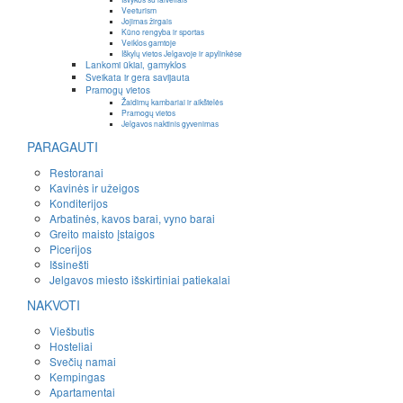
Veeturism
Jojimas žirgais
Kūno rengyba ir sportas
Veiklos gamtoje
Iškylų vietos Jelgavoje ir apylinkėse
Lankomi ūkiai, gamyklos
Sveikata ir gera savijauta
Pramogų vietos
Žaidimų kambariai ir aikštelės
Pramogų vietos
Jelgavos naktinis gyvenimas
PARAGAUTI
Restoranai
Kavinės ir užeigos
Konditerijos
Arbatinės, kavos barai, vyno barai
Greito maisto įstaigos
Picerijos
Išsinešti
Jelgavos miesto išskirtiniai patiekalai
NAKVOTI
Viešbutis
Hosteliai
Svečių namai
Kempingas
Apartamentai