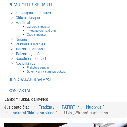
PLANUOTI IR KELIAUTI
Žemėlapiai ir brošiūros
Gidų paslaugos
Maršrutai
Dviračių maršrutai
Interaktyvūs maršrutai
Gidų maršrutai
Nuoma
Vestuvės ir šventės
Turizmo informacija
Turizmo agentūros
Naudinga informacija
Apsipirkimas
Prekybos centrai
Suvenyrai ir vietinė produkcija
BENDRADARBIAVIMAS
KONTAKTAI
Lankomi ūkiai, gamyklos
Jūs esate čia:
Pradžia
/
PATIRTI
/
Nuotykis
/
Lankomi ūkiai, gamyklos
/
Ūkio „Vārpas“ auginimas