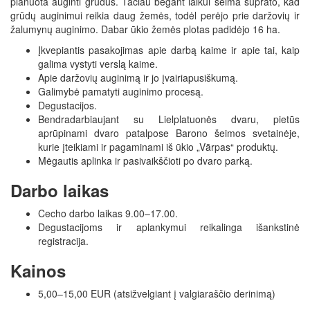
planuota auginti grūdus. Tačiau bėgant laikui šeima suprato, kad
grūdų auginimui reikia daug žemės, todėl perėjo prie daržovių ir
žalumynų auginimo. Dabar ūkio žemės plotas padidėjo 16 ha.
Įkvepiantis pasakojimas apie darbą kaime ir apie tai, kaip
galima vystyti verslą kaime.
Apie daržovių auginimą ir jo įvairiapusiškumą.
Galimybė pamatyti auginimo procesą.
Degustacijos.
Bendradarbiaujant su Lielplatuonės dvaru, pietūs
aprūpinami dvaro patalpose Barono šeimos svetainėje,
kurie įteikiami ir pagaminami iš ūkio „Vārpas“ produktų.
Mėgautis aplinka ir pasivaikščioti po dvaro parką.
Darbo laikas
Cecho darbo laikas 9.00–17.00.
Degustacijoms ir aplankymui reikalinga išankstinė
registracija.
Kainos
5,00–15,00 EUR (atsižvelgiant į valgiaraščio derinimą)