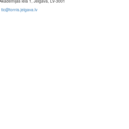
Akadēmijas iela 1, Jelgava, LV-3001
tic@tornis.jelgava.lv