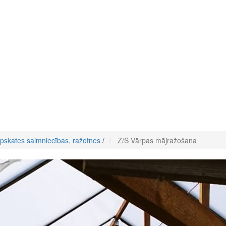
pskates saimniecības, ražotnes
/
Z/S Vārpas mājražošana