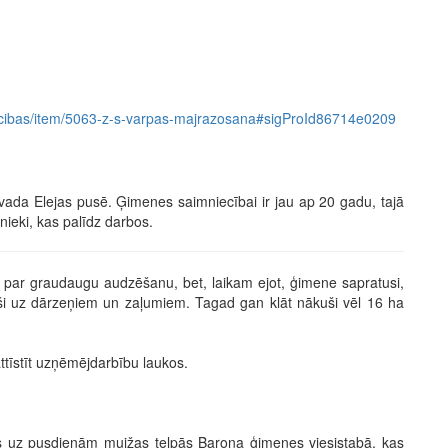
imniecibas/item/5063-z-s-varpas-majrazosana#sigProId86714e0209
da Elejas pusē. Ģimenes saimniecībai ir jau ap 20 gadu, tajā
nieki, kas palīdz darbos.
par graudaugu audzēšanu, bet, laikam ejot, ģimene sapratusi,
i uz dārzeņiem un zaļumiem. Tagad gan klāt nākuši vēl 16 ha
ttīstīt uzņēmējdarbību laukos.
ies uz pusdienām muižas telpās Barona ģimenes viesistabā, kas