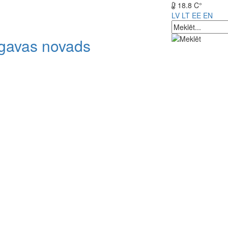
18.8 C°
LV
LT
EE
EN
lgavas novads