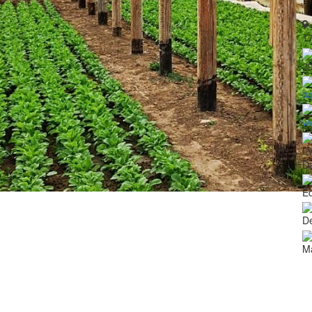
1
2
ba
w
L
Da
Ē
De
Ma