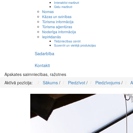
Interaktīvi maršruti
Gidu maršruti
Nomas
Kāzas un svinības
Tūrisma informācija
Tūrisma aģentūras
Noderīga informācija
Iepirkšanās
Tirdzniecības centri
Suvenīri un vietējā produkcijas
Sadarbība
Kontakti
Apskates saimniecības, ražotnes
Aktīvā pozīcija:
Sākums
/
Piedzīvot
/
Piedzīvojums
/
A