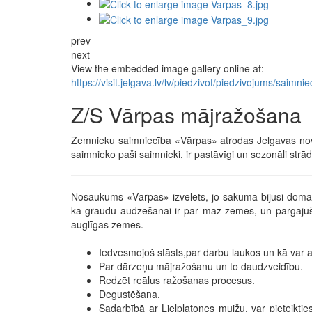
prev
next
View the embedded image gallery online at:
https://visit.jelgava.lv/lv/piedzivot/piedzivojums/sa
Z/S Vārpas mājražošana
Zemnieku saimniecība «Vārpas» atrodas Jelgavas nova
saimnieko paši saimnieki, ir pastāvīgi un sezonāli strād
Nosaukums «Vārpas» izvēlēts, jo sākumā bijusi doma 
ka graudu audzēšanai ir par maz zemes, un pārgājuš
auglīgas zemes.
Iedvesmojoš stāsts,par darbu laukos un kā var a
Par dārzeņu mājražošanu un to daudzveidību.
Redzēt reālus ražošanas procesus.
Degustēšana.
Sadarbībā ar Lielplatones muižu, var pieteikt