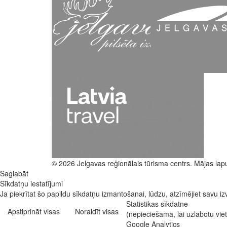
© 2026 Jelgavas reģionālais tūrisma centrs. Mājas lap
Saglabāt
Sīkdatņu iestatījumi
Ja piekrītat šo papildu sīkdatņu izmantošanai, lūdzu, atzīmējiet savu izv
Statistikas sīkdatne
Apstiprināt visas
Noraidīt visas
(nepieciešama, lai uzlabotu vi
Google Analytics