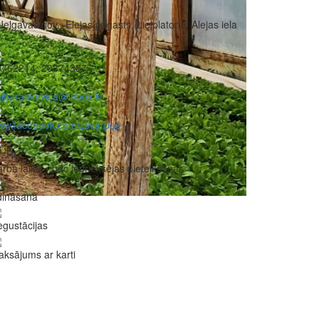
Jelgavas nov., Elejas pagasts, Lielplatone, Alejas iela
7
9762214, 20374387
ibarankevica@inbox.lv
ww.facebook.com/zsvarpas
V, RU
rba laiks – pēc iepriekšējas pieteikšanās
dināšana
gustācijas
ksājums ar karti