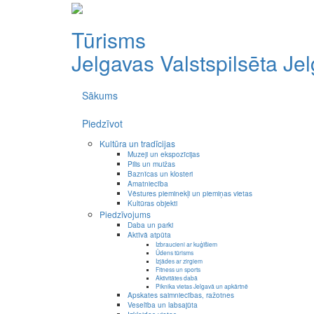
Tūrisms
Jelgavas Valstspilsēta
Je
Sākums
Piedzīvot
Kultūra un tradīcijas
Muzeji un ekspozīcijas
Pilis un muižas
Baznīcas un klosteri
Amatniecība
Vēstures pieminekļi un piemiņas vietas
Kultūras objekti
Piedzīvojums
Daba un parki
Aktīvā atpūta
Izbraucieni ar kuģīšiem
Ūdens tūrisms
Izjādes ar zirgiem
Fitness un sports
Aktivitātes dabā
Piknika vietas Jelgavā un apkārtnē
Apskates saimniecības, ražotnes
Veselība un labsajūta