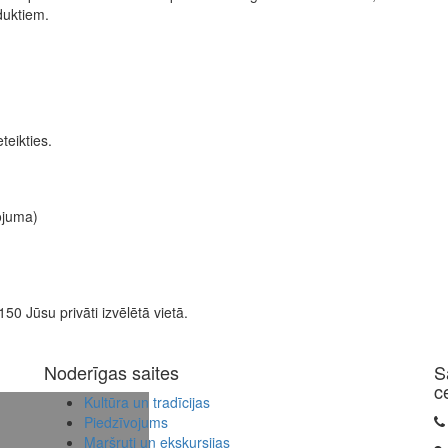
duktiem.
teikties.
ojuma)
50 Jūsu privāti izvēlētā vietā.
Noderīgas saites
S
c
Kultūra un tradīcijas
Piedzīvojums
Maršruti un ekskursijas