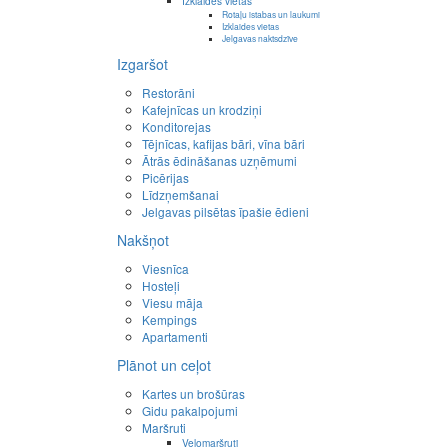
Izklaides vietas
Rotaļu istabas un laukumi
Izklaides vietas
Jelgavas naktsdzīve
Izgaršot
Restorāni
Kafejnīcas un krodziņi
Konditorejas
Tējnīcas, kafijas bāri, vīna bāri
Ātrās ēdināšanas uzņēmumi
Picērijas
Līdzņemšanai
Jelgavas pilsētas īpašie ēdieni
Nakšņot
Viesnīca
Hosteļi
Viesu māja
Kempings
Apartamenti
Plānot un ceļot
Kartes un brošūras
Gidu pakalpojumi
Maršruti
Velomaršruti