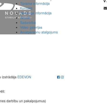
Tūrisma informācija
Kontakti
Noderīga informācija
Aktuāli
Sadarbība
Video galerijas
Amatpersonu atalgojums
u izstrādāja
EDEVON
ēli:
etnes darbību un pakalpojumus)