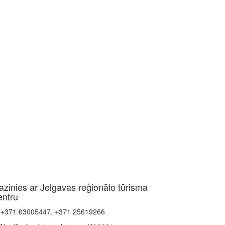
azinies ar Jelgavas reģionālo tūrisma
entru
+371 63005447, +371 25619266