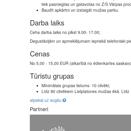
tiek pasniegtas un gatavotas no Z/S Vārpas pro
Baudīt apkārtni un izstaigāt muižas parku.
Darba laiks
Ceha darba laiks no plkst 9.00- 17.00;
Degustācijām un apmeklējumam iepriekš telefoniski pie
Cenas
No 5,00 - 15,00 EUR (atkarībā no ēdienkartes saskaņ
Tūristu grupas
Minimālais grupas lielums- 10 cilvēki;
Līdz 80 cilvēkiem Lielplatones muižas ēkā. Līdz 1
atpakaļ uz augšu
Partneri