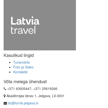
Kasulikud lingid
Turismiinfo
Foto ja Video
Kontaktid
Võta meiega ühendust
+371 63005447, +371 25619266
Akadēmijas tänav 1, Jelgava, LV-3001
tic@tornis.jelgava.lv