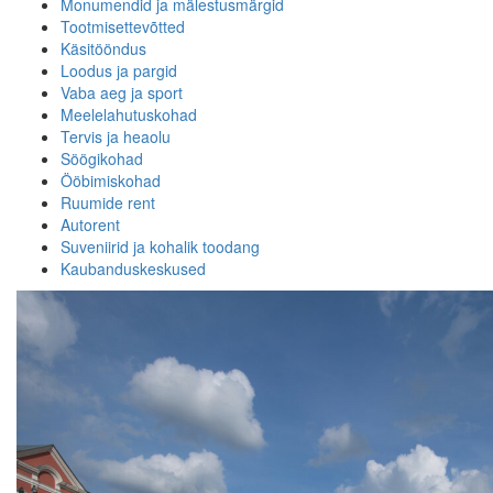
Monumendid ja mälestusmärgid
Tootmisettevõtted
Käsitööndus
Loodus ja pargid
Vaba aeg ja sport
Meelelahutuskohad
Tervis ja heaolu
Söögikohad
Ööbimiskohad
Ruumide rent
Autorent
Suveniirid ja kohalik toodang
Kaubanduskeskused