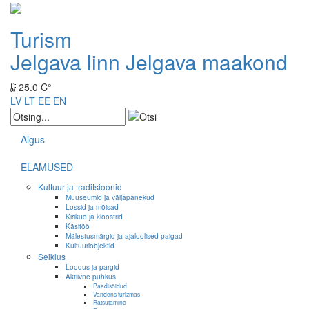
Turism
Jelgava linn
Jelgava maakond
25.0 C°
LV
LT
EE
EN
Algus
ELAMUSED
Kultuur ja traditsioonid
Muuseumid ja väljapanekud
Lossid ja mõisad
Kirikud ja kloostrid
Käsitöö
Mälestusmärgid ja ajaloolised paigad
Kultuuriobjektid
Seiklus
Loodus ja pargid
Aktiivne puhkus
Paadisõidud
Vandens turizmas
Ratsutamine