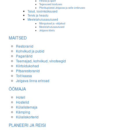
Fitness ja sport
Tegevused looduses
Piknikuplatsid Jelgavas ja selle ümbruses
Talud, tootmisüksused
Tervis ja heaolu
Meelelahutusasutused
Mängutoad ja -väljakud
Meelelahutusasutused
Jelgava ööelu
MAITSED
Restoranid
Kohvikud ja pubid
Pagariärid
Teemajad, kohvikud, vinoteegid
Kiirtoidukohad
Pitsarestoranid
Toit kaasa
Jelgava linna eriroad
ÖÖMAJA
Hotell
Hostelid
Külalistemaja
Kämping
Külaliskorterid
PLANEERI JA REISI