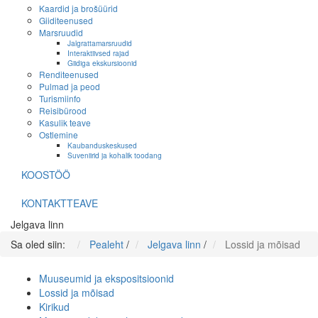
Kaardid ja brošüürid
Giiditeenused
Marsruudid
Jalgrattamarsruudid
Interaktiivsed rajad
Giidiga ekskursioonid
Renditeenused
Pulmad ja peod
Turismiinfo
Reisibürood
Kasulik teave
Ostlemine
Kaubanduskeskused
Suveniirid ja kohalik toodang
KOOSTÖÖ
KONTAKTTEAVE
Jelgava linn
Sa oled siin:
Pealeht
/
Jelgava linn
/
Lossid ja mõisad
Muuseumid ja ekspositsioonid
Lossid ja mõisad
Kirikud