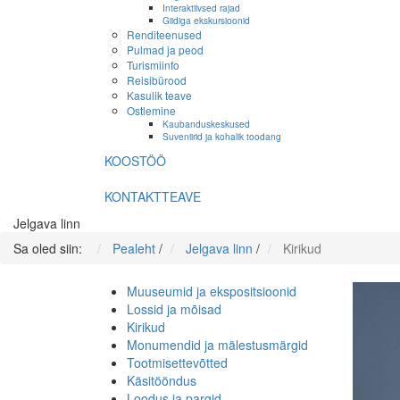
Interaktiivsed rajad
Giidiga ekskursioonid
Renditeenused
Pulmad ja peod
Turismiinfo
Reisibürood
Kasulik teave
Ostlemine
Kaubanduskeskused
Suveniirid ja kohalik toodang
KOOSTÖÖ
KONTAKTTEAVE
Jelgava linn
Sa oled siin:
Pealeht
/
Jelgava linn
/
Kirikud
Muuseumid ja ekspositsioonid
Lossid ja mõisad
Kirikud
Monumendid ja mälestusmärgid
Tootmisettevõtted
Käsitööndus
Loodus ja pargid