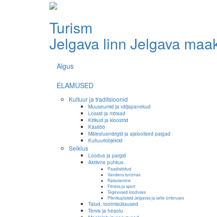
Turism
Jelgava linn
Jelgava maa
Algus
ELAMUSED
Kultuur ja traditsioonid
Muuseumid ja väljapanekud
Lossid ja mõisad
Kirikud ja kloostrid
Käsitöö
Mälestusmärgid ja ajaloolised paigad
Kultuuriobjektid
Seiklus
Loodus ja pargid
Aktiivne puhkus
Paadisõidud
Vandens turizmas
Ratsutamine
Fitness ja sport
Tegevused looduses
Piknikuplatsid Jelgavas ja selle ümbruses
Talud, tootmisüksused
Tervis ja heaolu