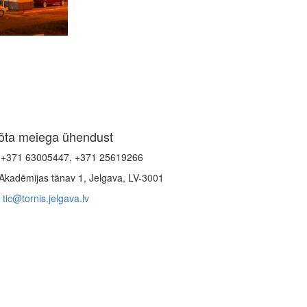
õta meiega ühendust
+371 63005447, +371 25619266
Akadēmijas tänav 1, Jelgava, LV-3001
tic@tornis.jelgava.lv