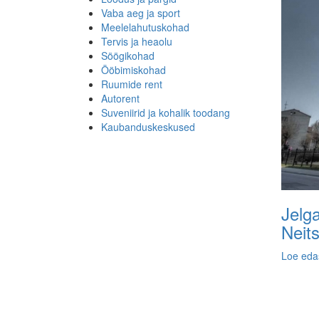
Vaba aeg ja sport
Meelelahutuskohad
Tervis ja heaolu
Söögikohad
Ööbimiskohad
Ruumide rent
Autorent
Suveniirid ja kohalik toodang
Kaubanduskeskused
Jelg
Neits
Loe eda