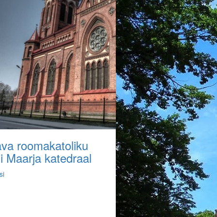
ava roomakatoliku
i Maarja katedraal
si