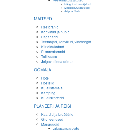
Meelelahutusasutused
Mängutoad ja -väljakud
Meelelahutusasutused
Jelgava ööelu
MAITSED
Restoranid
Kohvikud ja pubid
Pagariärid
Teemajad, kohvikud, vinoteegid
Kiirtoidukohad
Pitsarestoranid
Toit kaasa
Jelgava linna eriroad
ÖÖMAJA
Hotell
Hostelid
Külalistemaja
Kämping
Külaliskorterid
PLANEERI JA REISI
Kaardid ja brošüürid
Giiditeenused
Marsruudid
Jalgrattamarsruudid