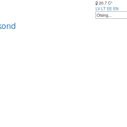
20.7 C°
LV
LT
EE
EN
kond