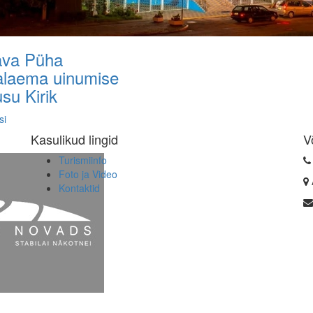
ava Püha
laema uinumise
su Kirik
si
Kasulikud lingid
V
Turismiinfo
Foto ja Video
Kontaktid