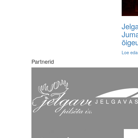
Jelg
Juma
õigeu
Loe eda
Partnerid