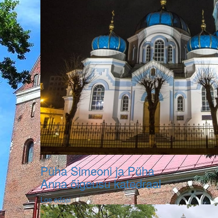
Püha Simeoni ja Püha
Anna õigeusu katedraal
Loe edasi