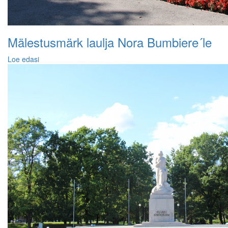
Mälestusmärk laulja Nora Bumbiere´le
Loe edasi