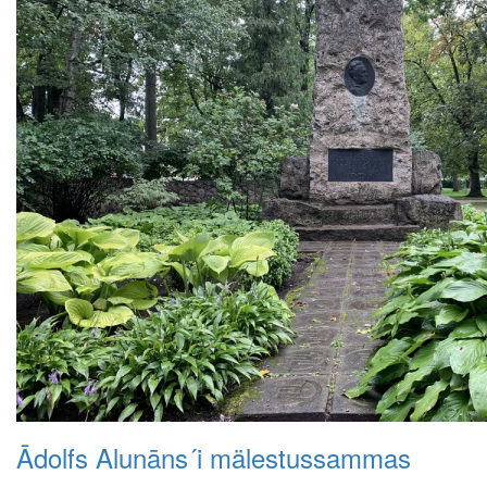
Ādolfs Alunāns´i mälestussammas