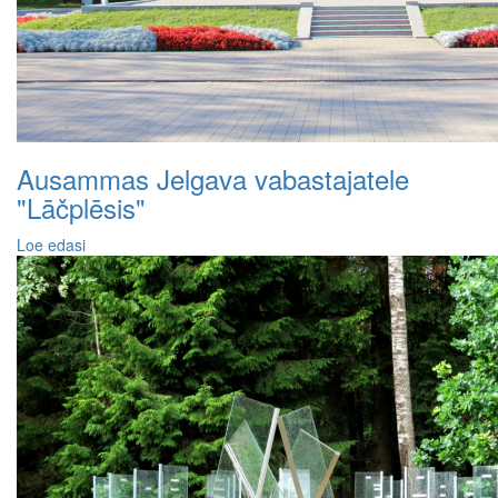
Ausammas Jelgava vabastajatele
"Lāčplēsis"
Loe edasi