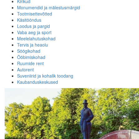
Kirikud
Monumendid ja mälestusmärgid
Tootmisettevõtted
Käsitööndus
Loodus ja pargid
Vaba aeg ja sport
Meelelahutuskohad
Tervis ja heaolu
Söögikohad
Ööbimiskohad
Ruumide rent
Autorent
Suveniirid ja kohalik toodang
Kaubanduskeskused