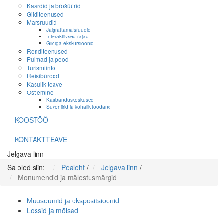
Kaardid ja brošüürid
Giiditeenused
Marsruudid
Jalgrattamarsruudid
Interaktiivsed rajad
Giidiga ekskursioonid
Renditeenused
Pulmad ja peod
Turismiinfo
Reisibürood
Kasulik teave
Ostlemine
Kaubanduskeskused
Suveniirid ja kohalik toodang
KOOSTÖÖ
KONTAKTTEAVE
Jelgava linn
Sa oled siin:
Pealeht
/
Jelgava linn
/
Monumendid ja mälestusmärgid
Muuseumid ja ekspositsioonid
Lossid ja mõisad