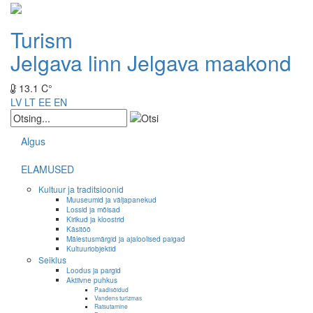
Turism
Jelgava linn
Jelgava maakond
13.1 C°
LV
LT
EE
EN
Algus
ELAMUSED
Kultuur ja traditsioonid
Muuseumid ja väljapanekud
Lossid ja mõisad
Kirikud ja kloostrid
Käsitöö
Mälestusmärgid ja ajaloolised paigad
Kultuuriobjektid
Seiklus
Loodus ja pargid
Aktiivne puhkus
Paadisõidud
Vandens turizmas
Ratsutamine