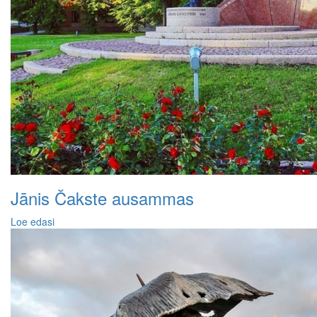
Jānis Čakste ausammas
Loe edasi