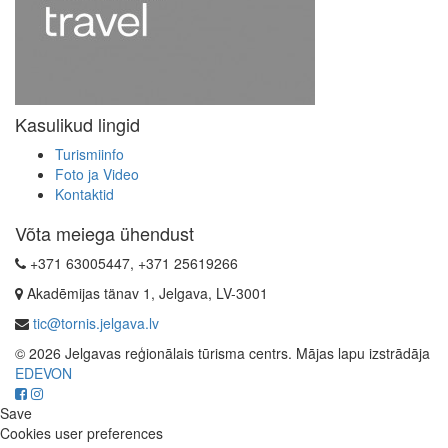
Kasulikud lingid
Turismiinfo
Foto ja Video
Kontaktid
Võta meiega ühendust
+371 63005447, +371 25619266
Akadēmijas tänav 1, Jelgava, LV-3001
tic@tornis.jelgava.lv
© 2026 Jelgavas reģionālais tūrisma centrs. Mājas lapu izstrādāja
EDEVON
Save
Cookies user preferences