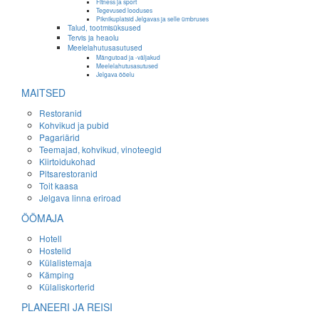
Fitness ja sport
Tegevused looduses
Piknikuplatsid Jelgavas ja selle ümbruses
Talud, tootmisüksused
Tervis ja heaolu
Meelelahutusasutused
Mängutoad ja -väljakud
Meelelahutusasutused
Jelgava ööelu
MAITSED
Restoranid
Kohvikud ja pubid
Pagariärid
Teemajad, kohvikud, vinoteegid
Kiirtoidukohad
Pitsarestoranid
Toit kaasa
Jelgava linna eriroad
ÖÖMAJA
Hotell
Hostelid
Külalistemaja
Kämping
Külaliskorterid
PLANEERI JA REISI