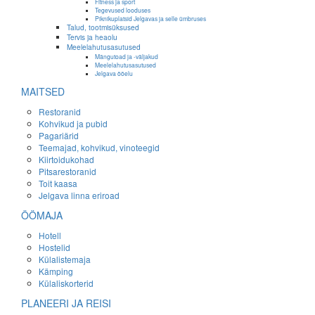
Fitness ja sport
Tegevused looduses
Piknikuplatsid Jelgavas ja selle ümbruses
Talud, tootmisüksused
Tervis ja heaolu
Meelelahutusasutused
Mängutoad ja -väljakud
Meelelahutusasutused
Jelgava ööelu
MAITSED
Restoranid
Kohvikud ja pubid
Pagariärid
Teemajad, kohvikud, vinoteegid
Kiirtoidukohad
Pitsarestoranid
Toit kaasa
Jelgava linna eriroad
ÖÖMAJA
Hotell
Hostelid
Külalistemaja
Kämping
Külaliskorterid
PLANEERI JA REISI