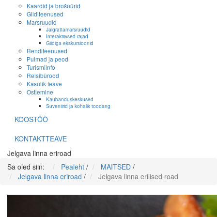
Kaardid ja brošüürid
Giiditeenused
Marsruudid
Jalgrattamarsruudid
Interaktiivsed rajad
Giidiga ekskursioonid
Renditeenused
Pulmad ja peod
Turismiinfo
Reisibürood
Kasulik teave
Ostlemine
Kaubanduskeskused
Suveniirid ja kohalik toodang
KOOSTÖÖ
KONTAKTTEAVE
Jelgava linna eriroad
Sa oled siin:
Pealeht
/
MAITSED
/
Jelgava linna eriroad
/
Jelgava linna erilised road