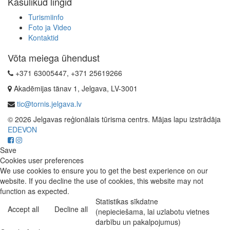
Kasulikud lingid
Turismiinfo
Foto ja Video
Kontaktid
Võta meiega ühendust
+371 63005447, +371 25619266
Akadēmijas tänav 1, Jelgava, LV-3001
tic@tornis.jelgava.lv
© 2026 Jelgavas reģionālais tūrisma centrs. Mājas lapu izstrādāja
EDEVON
Save
Cookies user preferences
We use cookies to ensure you to get the best experience on our
website. If you decline the use of cookies, this website may not
function as expected.
Statistikas sīkdatne
Accept all
Decline all
(nepieciešama, lai uzlabotu vietnes
darbību un pakalpojumus)