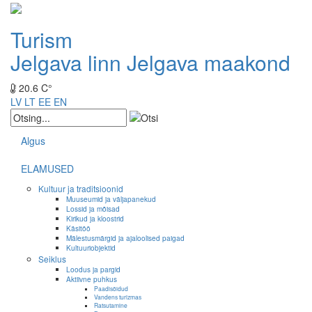
Turism
Jelgava linn
Jelgava maakond
20.6 C°
LV
LT
EE
EN
Algus
ELAMUSED
Kultuur ja traditsioonid
Muuseumid ja väljapanekud
Lossid ja mõisad
Kirikud ja kloostrid
Käsitöö
Mälestusmärgid ja ajaloolised paigad
Kultuuriobjektid
Seiklus
Loodus ja pargid
Aktiivne puhkus
Paadisõidud
Vandens turizmas
Ratsutamine