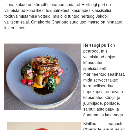
Linna kokad on kõrgelt hinnanud seda, et Hertsogi puri on
valmistatud kohalikest toiduainetest, kasutades klassikalisi
toiduvalmistamise võtteid, mis olid tuntud hertsog Jakobi
valitsemisajal. Omakorda Charlotte suudluse maitse on hinnatud
kui eriti hea.
Hertsogi puri
on
pearoog, mis
valmistatud ahjus
küpsetatud
spetsiaalselt
marineeritud sealihast,
mida serveeritakse
karamelliseeritud
hapukapsa, erinevate
küpsetatud köögi- ja
juurviljade, pohlade,
samuti astelpaju- ja
õunamahla kastmega.
Kihiline magustoit
Charlotte suudlus
on