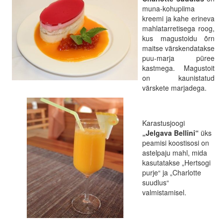
muna-kohupiima
kreemi ja kahe erineva
mahlatarretisega roog,
kus magustoidu õrn
maitse värskendatakse
puu-marja püree
kastmega. Magustoit
on kaunistatud
värskete marjadega.
Karastusjoogi
„Jelgava Bellini“
üks
peamisi koostisosi on
astelpaju mahl, mida
kasutatakse „Hertsogi
purje“ ja „Charlotte
suudlus“
valmistamisel.