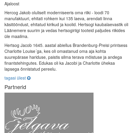
Ajaloost
Hercog Jakob oluliselt moderniseeris oma riiki - loodi 70
manufaktuuri, ehitati rohkem kui 135 laeva, arendati linna
käsitööndust, ehitatud kirikud ja koolid. Hertsogi kaubalaevastik oli
Läänemere suurim ja vedas hertsogiriigi tooteid paljudes riikides
üle maailma.
Hertsog Jacob 1645. aastal abiellus Brandenburg-Preisi printsess
Charlotte Louise´ga, kes oli omastanud oma aja kohta
suurepärase hariduse, paistis silma terava mõistuse ja andega
finantstehingutes. Edukas oli ka Jacobi ja Charlotte üheksa
lapsega õnnistatud pereelu.
tagasi ülest
Partnerid