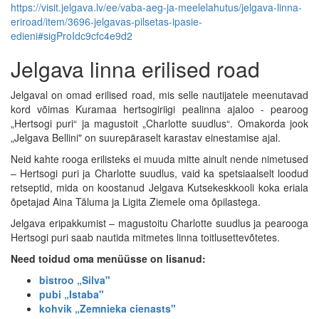
https://visit.jelgava.lv/ee/vaba-aeg-ja-meelelahutus/jelgava-linna-
eriroad/item/3696-jelgavas-pilsetas-ipasie-
edieni#sigProIdc9cfc4e9d2
Jelgava linna erilised road
Jelgaval on omad erilised road, mis selle nautijatele meenutavad
kord võimas Kuramaa hertsogiriigi pealinna ajaloo - pearoog
„Hertsogi puri“ ja magustoit „Charlotte suudlus“. Omakorda jook
„Jelgava Bellini" on suurepäraselt karastav einestamise ajal.
Neid kahte rooga erilisteks ei muuda mitte ainult nende nimetused
– Hertsogi puri ja Charlotte suudlus, vaid ka spetsiaalselt loodud
retseptid, mida on koostanud Jelgava Kutsekeskkooli koka eriala
õpetajad Aina Tāluma ja Ligita Ziemele oma õpilastega.
Jelgava eripakkumist – magustoitu Charlotte suudlus ja pearooga
Hertsogi puri saab nautida mitmetes linna toitlusettevõtetes.
Need toidud oma menüüsse on lisanud:
bistroo „Silva"
pubi „Istaba"
kohvik „Zemnieka cienasts"