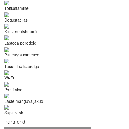
Toitlustamine
Degustācijas
Konverentsiruumid
Lastega peredele
Puuetega inimesed
Tasumine kaardiga
Wi-Fi
Parkimine
Laste mänguväljakud
Supluskoht
Partnerid