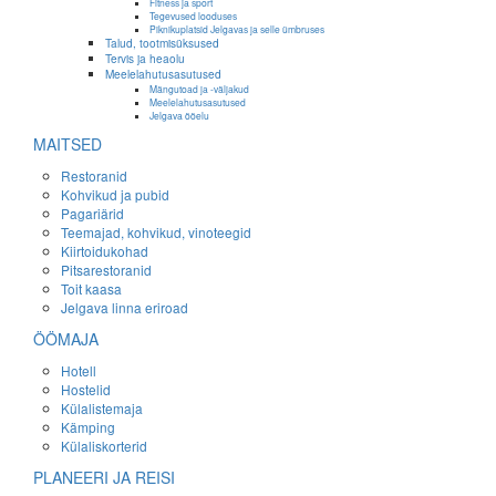
Fitness ja sport
Tegevused looduses
Piknikuplatsid Jelgavas ja selle ümbruses
Talud, tootmisüksused
Tervis ja heaolu
Meelelahutusasutused
Mängutoad ja -väljakud
Meelelahutusasutused
Jelgava ööelu
MAITSED
Restoranid
Kohvikud ja pubid
Pagariärid
Teemajad, kohvikud, vinoteegid
Kiirtoidukohad
Pitsarestoranid
Toit kaasa
Jelgava linna eriroad
ÖÖMAJA
Hotell
Hostelid
Külalistemaja
Kämping
Külaliskorterid
PLANEERI JA REISI