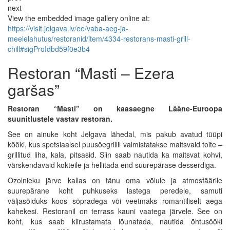
next
View the embedded image gallery online at:
https://visit.jelgava.lv/ee/vaba-aeg-ja-
meelelahutus/restoranid/item/4334-restorans-masti-grill-
chill#sigProIdbd59f0e3b4
Restoran “Masti – Ezera
garšas”
Restoran “Masti” on kaasaegne Lääne-Euroopa
suunitlustele vastav restoran.
See on ainuke koht Jelgava lähedal, mis pakub avatud tüüpi
kööki, kus spetsiaalsel puusöegrillil valmistatakse maitsvaid toite –
grillitud liha, kala, pitsasid. Siin saab nautida ka maitsvat kohvi,
värskendavaid kokteile ja hellitada end suurepärase desserdiga.
Ozolnieku järve kallas on tänu oma võlule ja atmosfäärile
suurepärane koht puhkuseks lastega peredele, samuti
väljasõiduks koos sõpradega või veetmaks romantiliselt aega
kahekesi. Restoranil on terrass kauni vaatega järvele. See on
koht, kus saab kiirustamata lõunatada, nautida õhtusööki