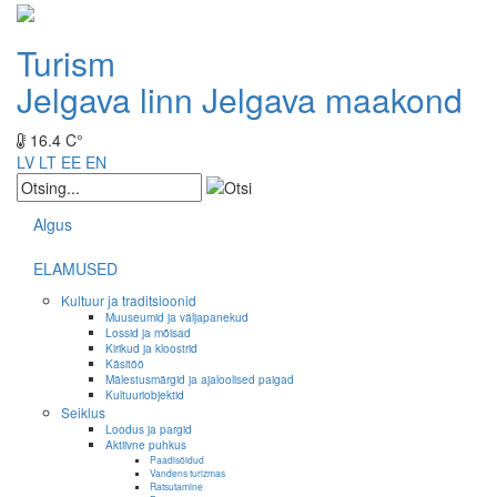
Turism
Jelgava linn
Jelgava maakond
16.4 C°
LV
LT
EE
EN
Algus
ELAMUSED
Kultuur ja traditsioonid
Muuseumid ja väljapanekud
Lossid ja mõisad
Kirikud ja kloostrid
Käsitöö
Mälestusmärgid ja ajaloolised paigad
Kultuuriobjektid
Seiklus
Loodus ja pargid
Aktiivne puhkus
Paadisõidud
Vandens turizmas
Ratsutamine