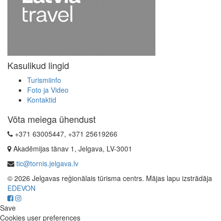
Kasulikud lingid
Turismiinfo
Foto ja Video
Kontaktid
Võta meiega ühendust
+371 63005447, +371 25619266
Akadēmijas tänav 1, Jelgava, LV-3001
tic@tornis.jelgava.lv
© 2026 Jelgavas reģionālais tūrisma centrs. Mājas lapu izstrādāja
EDEVON
Save
Cookies user preferences