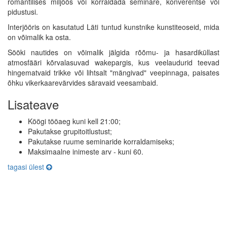
romantilises miljöös või korraldada seminare, konverentse või
pidustusi.
Interjööris on kasutatud Läti tuntud kunstnike kunstiteoseid, mida
on võimalik ka osta.
Sööki nautides on võimalik jälgida rõõmu- ja hasardiküllast
atmosfääri kõrvalasuvad wakepargis, kus veelaudurid teevad
hingematvaid trikke või lihtsalt "mängivad" veepinnaga, paisates
õhku vikerkaarevärvides säravaid veesambaid.
Lisateave
Köögi tööaeg kuni kell 21:00;
Pakutakse grupitoitlustust;
Pakutakse ruume seminaride korraldamiseks;
Maksimaalne inimeste arv - kuni 60.
tagasi ülest