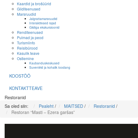
Kaardid ja brošüürid
Giiditeenused
Marsruudid
Jalgrattamarsruudid
Interaktiivsed rajad
Giidiga ekskursioonid
Renditeenused
Pulmad ja peod
Turismiinfo
Reisibürood
Kasulik teave
Ostlemine
Kaubanduskeskused
Suveniirid ja kohalik toodang
KOOSTÖÖ
KONTAKTTEAVE
Restoranid
Sa oled siin:
Pealeht
/
MAITSED
/
Restoranid
/
Restoran “Masti – Ezera garšas”