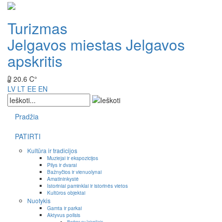
Turizmas
Jelgavos miestas
Jelgavos
apskritis
20.6 C°
LV
LT
EE
EN
Pradžia
PATIRTI
Kultūra ir tradicijos
Muziejai ir ekspozicijos
Pilys ir dvarai
Bažnyčios ir vienuolynai
Amatininkystė
Istoriniai paminklai ir istorinės vietos
Kultūros objektai
Nuotykis
Gamta ir parkai
Aktyvus poilsis
Išvykos su laiveliais