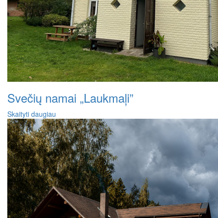
Svečių namai „Laukmaļi”
Skaityti daugiau