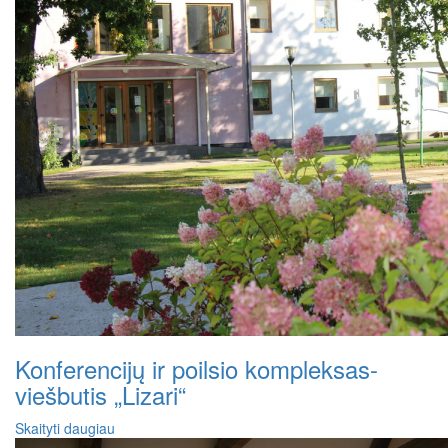
Konferencijų ir poilsio kompleksas-
viešbutis „Lizari“
Skaityti daugiau