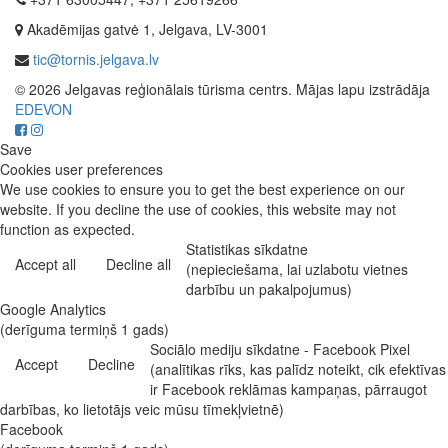
Akadēmijas gatvė 1, Jelgava, LV-3001
tic@tornis.jelgava.lv
© 2026 Jelgavas reģionālais tūrisma centrs. Mājas lapu izstrādāja
EDEVON
Save
Cookies user preferences
We use cookies to ensure you to get the best experience on our
website. If you decline the use of cookies, this website may not
function as expected.
Statistikas sīkdatne
Accept all
Decline all
(nepieciešama, lai uzlabotu vietnes
darbību un pakalpojumus)
Google Analytics
(derīguma termiņš 1 gads)
Sociālo mediju sīkdatne - Facebook Pixel
Accept
Decline
(analītikas rīks, kas palīdz noteikt, cik efektīvas
ir Facebook reklāmas kampaņas, pārraugot
darbības, ko lietotājs veic mūsu tīmekļvietnē)
Facebook