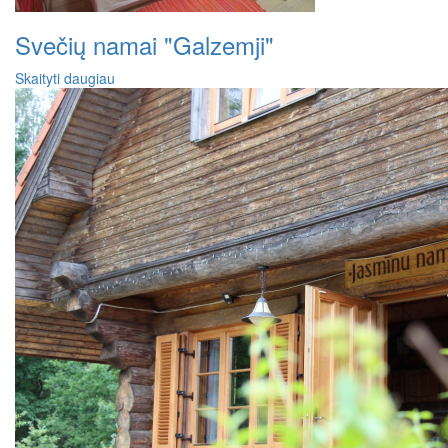
Svečių namai "Galzemji"
Skaityti daugiau