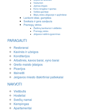
Veeturism
Jojimas žirgais
Kūno rengyba ir sportas
Veiklos gamtoje
Iškylų vietos Jelgavoje ir apylinkėse
Lankomi ūkiai, gamyklos
Sveikata ir gera savijauta
Pramogų vietos
Žaidimų kambariai ir aikštelės
Pramogų vietos
Jelgavos naktinis gyvenimas
PARAGAUTI
Restoranai
Kavinės ir užeigos
Konditerijos
Arbatinės, kavos barai, vyno barai
Greito maisto įstaigos
Picerijos
Išsinešti
Jelgavos miesto išskirtiniai patiekalai
NAKVOTI
Viešbutis
Hosteliai
Svečių namai
Kempingas
Apartamentai