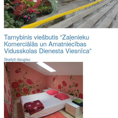
Tarnybinis viešbutis “Zaļenieku
Komerciālās un Amatniecības
Vidusskolas Dienesta Viesnīca”
Skaityti daugiau