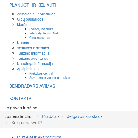
PLANUOTI IR KELIAUTI
Žemėlapiai ir brošiūros
Gidų paslaugos
Maršrutai
Dviračių maršrutai
Interaktyvūs maršrutai
Gidų maršrutai
Nuoma
Vestuvės ir šventės
Turizmo informacija
Turizmo agentūros
Naudinga informacija
Apsipirkimas
Prekybos centrai
Suvenyrai ir vietinė produkcija
BENDRADARBIAVIMAS
KONTAKTAI
Jelgavos kraštas
Jūs esate čia:
Pradžia
/
Jelgavos kraštas
/
Kur pernakvoti?
Muziejai ir ekspozicijos