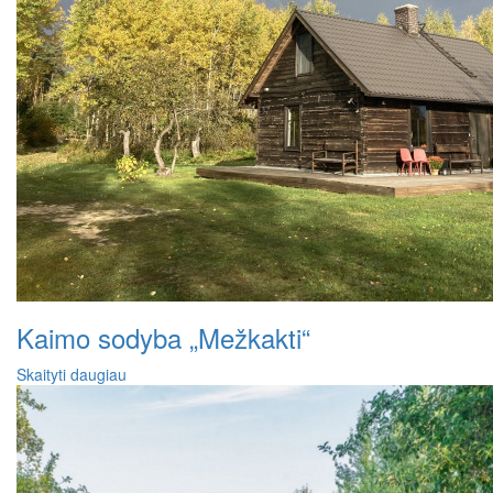
Kaimo sodyba „Mežkakti“
Skaityti daugiau