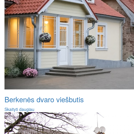
Berkenės dvaro viešbutis
Skaityti daugiau