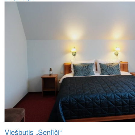
Viešbutis „Senlīči“