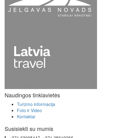
Naudingos tinklavietės
Turizmo informacija
Foto ir Video
Kontaktai
Susisiekti su mumis
+371 63005447, +371 25619266