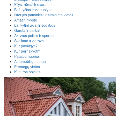
Pilys, rūmai ir dvarai
Bažnyčios ir vienuolynai
Istorijos paminklai ir atminimo vietos
Amatininkystė
Lankytini ūkiai ir sodybos
Gamta ir parkai
Aktyvus poilsis ir sportas
Sveikata ir gerovė
Kur pavalgyti?
Kur pernakvoti?
Patalpų nuoma
Automobilių nuoma
Pramogų vietos
Kultūros objektai