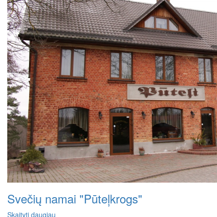
Svečių namai "Pūteļkrogs"
Skaityti daugiau