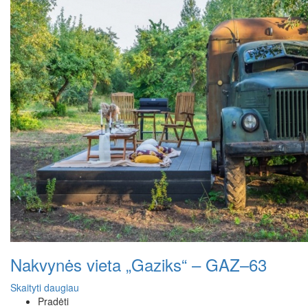
Nakvynės vieta „Gaziks“ – GAZ–63
Skaityti daugiau
Pradėti