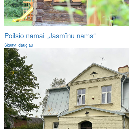
Poilsio namai „Jasmīnu nams“
Skaityti daugiau