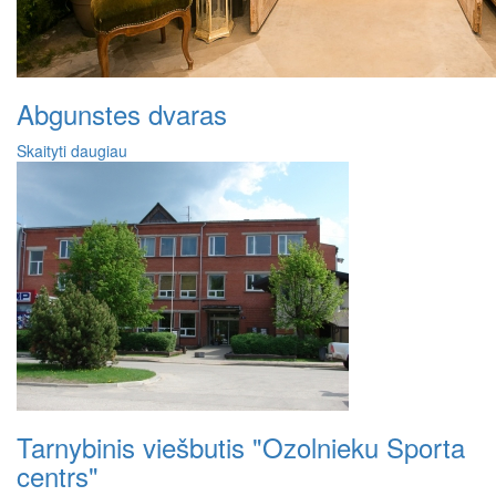
Abgunstes dvaras
Skaityti daugiau
Tarnybinis viešbutis "Ozolnieku Sporta
centrs"