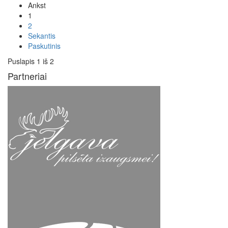
Ankst
1
2
Sekantis
Paskutinis
Puslapis 1 iš 2
Partneriai