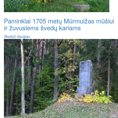
Paminklai 1705 metų Mūrmuižas mūšiui
ir žuvusiems švedų kariams
Skaityti daugiau