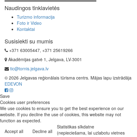
Naudingos tinklavietės
Turizmo informacija
Foto ir Video
Kontaktai
Susisiekti su mumis
+371 63005447, +371 25619266
Akadēmijas gatvė 1, Jelgava, LV-3001
tic@tornis.jelgava.lv
© 2026 Jelgavas reģionālais tūrisma centrs. Mājas lapu izstrādāja
EDEVON
Save
Cookies user preferences
We use cookies to ensure you to get the best experience on our
website. If you decline the use of cookies, this website may not
function as expected.
Statistikas sīkdatne
Accept all
Decline all
(nepieciešama, lai uzlabotu vietnes