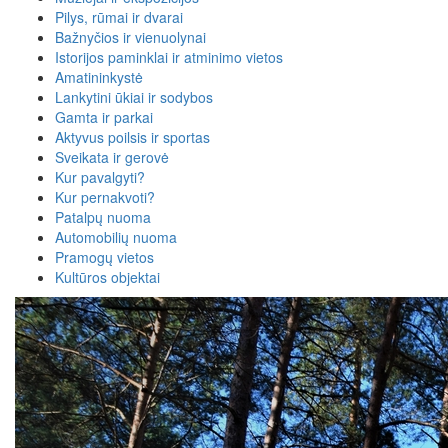
Pilys, rūmai ir dvarai
Bažnyčios ir vienuolynai
Istorijos paminklai ir atminimo vietos
Amatininkystė
Lankytini ūkiai ir sodybos
Gamta ir parkai
Aktyvus poilsis ir sportas
Sveikata ir gerovė
Kur pavalgyti?
Kur pernakvoti?
Patalpų nuoma
Automobilių nuoma
Pramogų vietos
Kultūros objektai