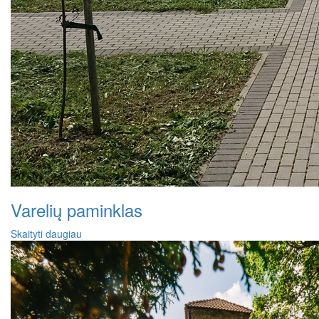
Varelių paminklas
Skaityti daugiau