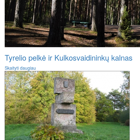
Tyrelio pelkė ir Kulkosvaidininkų kalnas
Skaityti daugiau