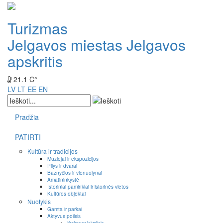
Turizmas
Jelgavos miestas
Jelgavos
apskritis
21.1 C°
LV
LT
EE
EN
Pradžia
PATIRTI
Kultūra ir tradicijos
Muziejai ir ekspozicijos
Pilys ir dvarai
Bažnyčios ir vienuolynai
Amatininkystė
Istoriniai paminklai ir istorinės vietos
Kultūros objektai
Nuotykis
Gamta ir parkai
Aktyvus poilsis
Išvykos su laiveliais