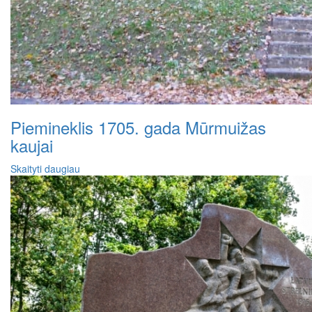
Piemineklis 1705. gada Mūrmuižas
kaujai
Skaityti daugiau