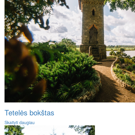
Tetelės bokštas
Skaityti daugiau