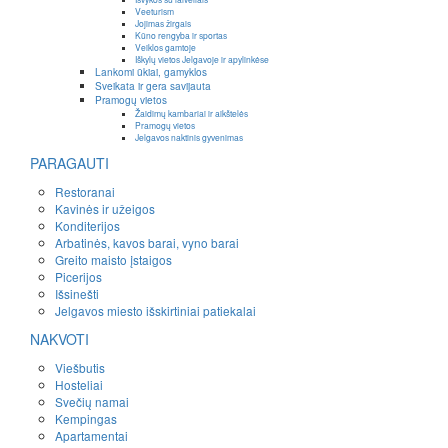
Veeturism
Jojimas žirgais
Kūno rengyba ir sportas
Veiklos gamtoje
Iškylų vietos Jelgavoje ir apylinkėse
Lankomi ūkiai, gamyklos
Sveikata ir gera savijauta
Pramogų vietos
Žaidimų kambariai ir aikštelės
Pramogų vietos
Jelgavos naktinis gyvenimas
PARAGAUTI
Restoranai
Kavinės ir užeigos
Konditerijos
Arbatinės, kavos barai, vyno barai
Greito maisto įstaigos
Picerijos
Išsinešti
Jelgavos miesto išskirtiniai patiekalai
NAKVOTI
Viešbutis
Hosteliai
Svečių namai
Kempingas
Apartamentai