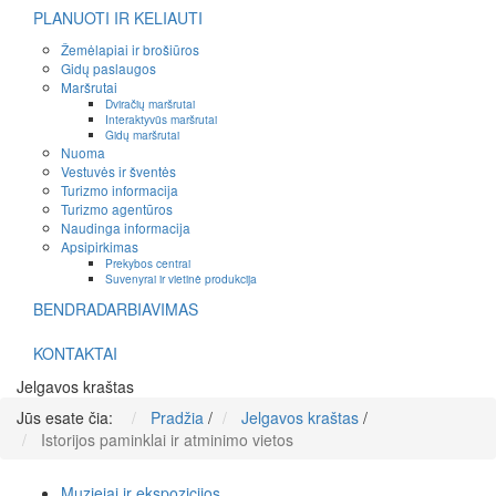
PLANUOTI IR KELIAUTI
Žemėlapiai ir brošiūros
Gidų paslaugos
Maršrutai
Dviračių maršrutai
Interaktyvūs maršrutai
Gidų maršrutai
Nuoma
Vestuvės ir šventės
Turizmo informacija
Turizmo agentūros
Naudinga informacija
Apsipirkimas
Prekybos centrai
Suvenyrai ir vietinė produkcija
BENDRADARBIAVIMAS
KONTAKTAI
Jelgavos kraštas
Jūs esate čia:
Pradžia
/
Jelgavos kraštas
/
Istorijos paminklai ir atminimo vietos
Muziejai ir ekspozicijos