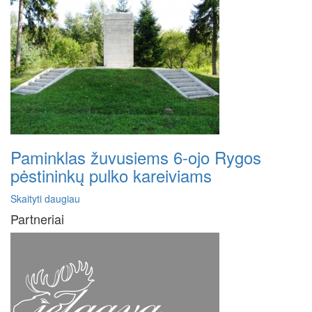
Paminklas žuvusiems 6-ojo Rygos
pėstininkų pulko kareiviams
Skaityti daugiau
Partneriai