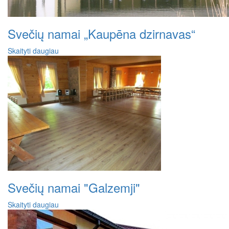
Svečių namai „Kaupēna dzirnavas“
Skaityti daugiau
Svečių namai "Galzemji"
Skaityti daugiau