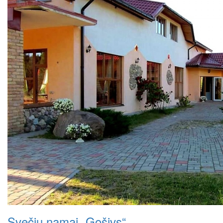
Svečių namai „Gošivs“