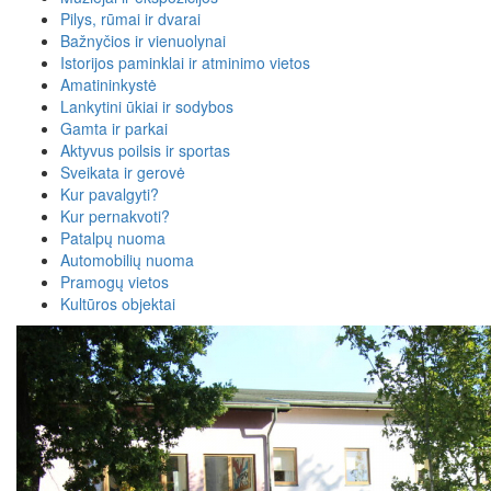
Pilys, rūmai ir dvarai
Bažnyčios ir vienuolynai
Istorijos paminklai ir atminimo vietos
Amatininkystė
Lankytini ūkiai ir sodybos
Gamta ir parkai
Aktyvus poilsis ir sportas
Sveikata ir gerovė
Kur pavalgyti?
Kur pernakvoti?
Patalpų nuoma
Automobilių nuoma
Pramogų vietos
Kultūros objektai