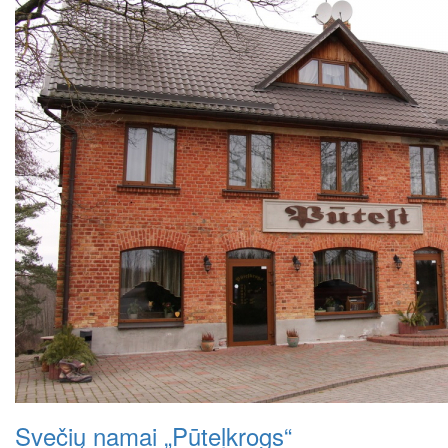
Svečių namai „Pūteļkrogs“