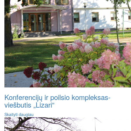
Konferencijų ir poilsio kompleksas-
viešbutis „Lizari“
Skaityti daugiau