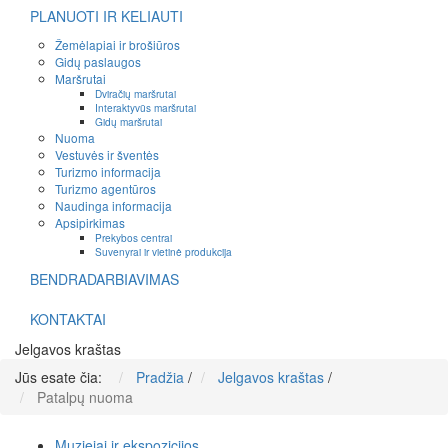
PLANUOTI IR KELIAUTI
Žemėlapiai ir brošiūros
Gidų paslaugos
Maršrutai
Dviračių maršrutai
Interaktyvūs maršrutai
Gidų maršrutai
Nuoma
Vestuvės ir šventės
Turizmo informacija
Turizmo agentūros
Naudinga informacija
Apsipirkimas
Prekybos centrai
Suvenyrai ir vietinė produkcija
BENDRADARBIAVIMAS
KONTAKTAI
Jelgavos kraštas
Jūs esate čia:
Pradžia
/
Jelgavos kraštas
/
Patalpų nuoma
Muziejai ir ekspozicijos