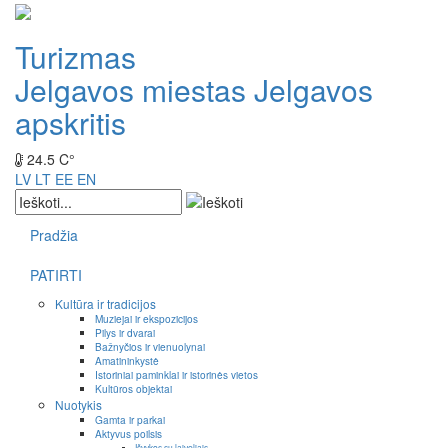
Turizmas
Jelgavos miestas
Jelgavos
apskritis
24.5 C°
LV
LT
EE
EN
Pradžia
PATIRTI
Kultūra ir tradicijos
Muziejai ir ekspozicijos
Pilys ir dvarai
Bažnyčios ir vienuolynai
Amatininkystė
Istoriniai paminklai ir istorinės vietos
Kultūros objektai
Nuotykis
Gamta ir parkai
Aktyvus poilsis
Išvykos su laiveliais