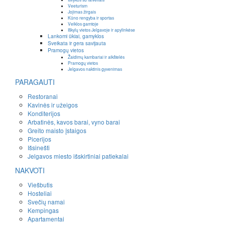
Veeturism
Jojimas žirgais
Kūno rengyba ir sportas
Veiklos gamtoje
Iškylų vietos Jelgavoje ir apylinkėse
Lankomi ūkiai, gamyklos
Sveikata ir gera savijauta
Pramogų vietos
Žaidimų kambariai ir aikštelės
Pramogų vietos
Jelgavos naktinis gyvenimas
PARAGAUTI
Restoranai
Kavinės ir užeigos
Konditerijos
Arbatinės, kavos barai, vyno barai
Greito maisto įstaigos
Picerijos
Išsinešti
Jelgavos miesto išskirtiniai patiekalai
NAKVOTI
Viešbutis
Hosteliai
Svečių namai
Kempingas
Apartamentai