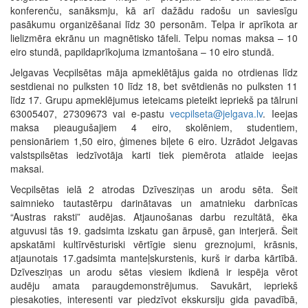
konferenču, sanāksmju, kā arī dažādu radošu un saviesīgu
pasākumu organizēšanai līdz 30 personām. Telpa ir aprīkota ar
lielizmēra ekrānu un magnētisko tāfeli. Telpu nomas maksa – 10
eiro stundā, papildaprīkojuma izmantošana – 10 eiro stundā.
Jelgavas Vecpilsētas māja apmeklētājus gaida no otrdienas līdz
sestdienai no pulksten 10 līdz 18, bet svētdienās no pulksten 11
līdz 17. Grupu apmeklējumus ieteicams pieteikt iepriekš pa tālruni
63005407, 27309673 vai e-pastu
vecpilseta@jelgava.lv
. Ieejas
maksa pieaugušajiem 4 eiro, skolēniem, studentiem,
pensionāriem 1,50 eiro, ģimenes biļete 6 eiro. Uzrādot Jelgavas
valstspilsētas iedzīvotāja karti tiek piemērota atlaide ieejas
maksai.
Vecpilsētas ielā 2 atrodas Dzīvesziņas un arodu sēta. Šeit
saimnieko tautastērpu darinātavas un amatnieku darbnīcas
“Austras raksti” audējas. Atjaunošanas darbu rezultātā, ēka
atguvusi tās 19. gadsimta izskatu gan ārpusē, gan interjerā. Šeit
apskatāmi kultīrvēsturiski vērtīgie sienu greznojumi, krāsnis,
atjaunotais 17.gadsimta manteļskurstenis, kurš ir darba kārtībā.
Dzīvesziņas un arodu sētas viesiem ikdienā ir iespēja vērot
audēju amata paraugdemonstrējumus. Savukārt, iepriekš
piesakoties, interesenti var piedzīvot ekskursiju gida pavadībā,