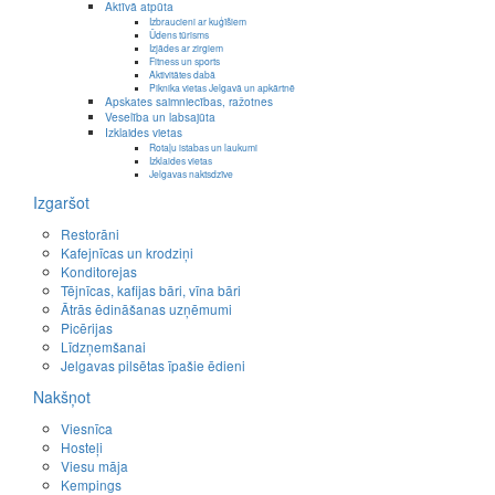
Aktīvā atpūta
Izbraucieni ar kuģīšiem
Ūdens tūrisms
Izjādes ar zirgiem
Fitness un sports
Aktivitātes dabā
Piknika vietas Jelgavā un apkārtnē
Apskates saimniecības, ražotnes
Veselība un labsajūta
Izklaides vietas
Rotaļu istabas un laukumi
Izklaides vietas
Jelgavas naktsdzīve
Izgaršot
Restorāni
Kafejnīcas un krodziņi
Konditorejas
Tējnīcas, kafijas bāri, vīna bāri
Ātrās ēdināšanas uzņēmumi
Picērijas
Līdzņemšanai
Jelgavas pilsētas īpašie ēdieni
Nakšņot
Viesnīca
Hosteļi
Viesu māja
Kempings