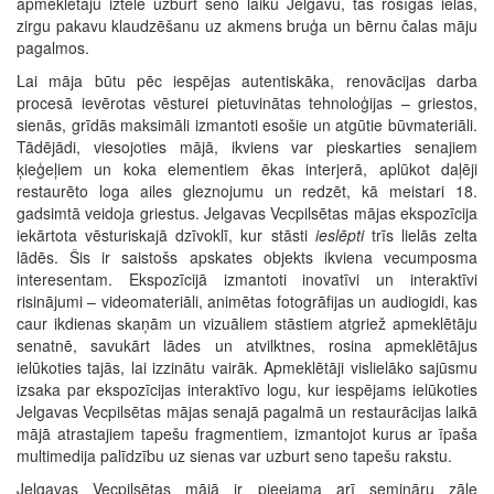
apmeklētāju iztēlē uzburt seno laiku Jelgavu, tās rosīgās ielas,
zirgu pakavu klaudzēšanu uz akmens bruģa un bērnu čalas māju
pagalmos.
Lai māja būtu pēc iespējas autentiskāka, renovācijas darba
procesā ievērotas vēsturei pietuvinātas tehnoloģijas – griestos,
sienās, grīdās maksimāli izmantoti esošie un atgūtie būvmateriāli.
Tādējādi, viesojoties mājā, ikviens var pieskarties senajiem
ķieģeļiem un koka elementiem ēkas interjerā, aplūkot daļēji
restaurēto loga ailes gleznojumu un redzēt, kā meistari 18.
gadsimtā veidoja griestus. Jelgavas Vecpilsētas mājas ekspozīcija
iekārtota vēsturiskajā dzīvoklī, kur stāsti
ieslēpti
trīs lielās zelta
lādēs. Šis ir saistošs apskates objekts ikviena vecumposma
interesentam. Ekspozīcijā izmantoti inovatīvi un interaktīvi
risinājumi – videomateriāli, animētas fotogrāfijas un audiogidi, kas
caur ikdienas skaņām un vizuāliem stāstiem atgriež apmeklētāju
senatnē, savukārt lādes un atvilktnes, rosina apmeklētājus
ielūkoties tajās, lai izzinātu vairāk. Apmeklētāji vislielāko sajūsmu
izsaka par ekspozīcijas interaktīvo logu, kur iespējams ielūkoties
Jelgavas Vecpilsētas mājas senajā pagalmā un restaurācijas laikā
mājā atrastajiem tapešu fragmentiem, izmantojot kurus ar īpaša
multimedija palīdzību uz sienas var uzburt seno tapešu rakstu.
Jelgavas Vecpilsētas mājā ir pieejama arī semināru zāle