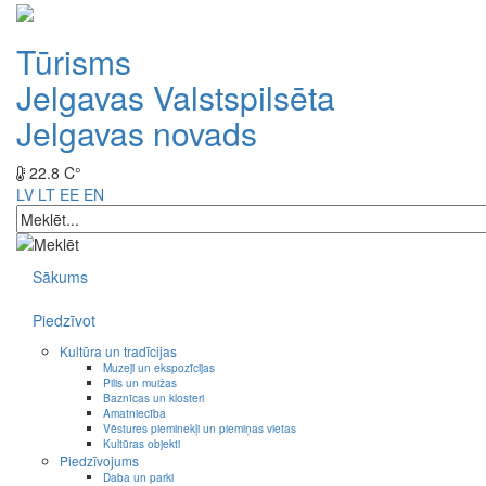
Tūrisms
Jelgavas Valstspilsēta
Jelgavas novads
22.8 C°
LV
LT
EE
EN
Sākums
Piedzīvot
Kultūra un tradīcijas
Muzeji un ekspozīcijas
Pilis un muižas
Baznīcas un klosteri
Amatniecība
Vēstures pieminekļi un piemiņas vietas
Kultūras objekti
Piedzīvojums
Daba un parki