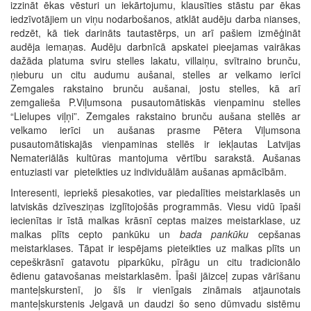
izzināt ēkas vēsturi un iekārtojumu, klausīties stāstu par ēkas
iedzīvotājiem un viņu nodarbošanos, atklāt audēju darba nianses,
redzēt, kā tiek darināts tautastērps, un arī pašiem izmēģināt
audēja iemaņas. Audēju darbnīcā apskatei pieejamas vairākas
dažāda platuma sviru stelles lakatu, villaiņu, svītraino brunču,
ņieburu un citu audumu aušanai, stelles ar velkamo ierīci
Zemgales rakstaino brunču aušanai, jostu stelles, kā arī
zemgalieša P.Viļumsona pusautomātiskās vienpaminu stelles
“Lielupes viļņi”. Zemgales rakstaino brunču aušana stellēs ar
velkamo ierīci un aušanas prasme Pētera Viļumsona
pusautomātiskajās vienpaminas stellēs ir iekļautas Latvijas
Nemateriālās kultūras mantojuma vērtību sarakstā. Aušanas
entuziasti var pieteikties uz individuālām aušanas apmācībām.
Interesenti, iepriekš piesakoties, var piedalīties meistarklasēs un
latviskās dzīvesziņas izglītojošās programmās. Viesu vidū īpaši
iecienītas ir īstā malkas krāsnī ceptas maizes meistarklase, uz
malkas plīts cepto pankūku un
bada pankūku
cepšanas
meistarklases. Tāpat ir iespējams pieteikties uz malkas plīts un
cepeškrāsnī gatavotu piparkūku, pīrāgu un citu tradicionālo
ēdienu gatavošanas meistarklasēm. Īpaši jāizceļ zupas vārīšanu
manteļskurstenī, jo šīs ir vienīgais zināmais atjaunotais
manteļskurstenis Jelgavā un daudzi šo seno dūmvadu sistēmu