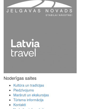
Noderīgas saites
Kultūra un tradīcijas
Piedzīvojums
Maršruti un ekskursijas
Tūrisma informācija
Kontakti