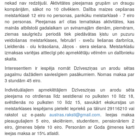
nekad nav redzējuši. Aktivitātes pieejamas grupām un draugu
kompānijām, sākot no 10 cilvēkiem. Dalība maizes cepšanas
meistarklasē 12 eiro no personas, pankūku meistarklasē - 7 eiro
no personas. Pieejamas arī citas tematiskas aktivitātes, kas
mainās atbilstoši gadalaikam un svinamajām dienām, piemēram,
ziemas saulgriežu periodā tiek piedāvātas ķistu un puzuru
veidošanas meistarklases, februārī - sveču liešanas darbnīca,
Lieldienās - olu krāsošana, Jāņos - siera siešana. Meistarklašu
izmaksas variējas attiecīgi pēc apmeklētāju vēlmēm un dalībnieku
skaita.
Interesentiem ir iespēja nomāt Dzīvesziņas un arodu sētas
pagalmu dažādiem saviesīgiem pasākumiem. Nomas maksa par
3 stundām 45 eiro.
Individuālajiem apmeklētājiem Dzīvesziņas un arodu sēta
pieejama no otrdienas līdz sestdienai no pulksten 10 līdz 18,
svētdienās no pulksten 10 līdz 15, savukārt ekskursijas un
meistarklases iespējams pieteikt iepriekš pa tālruni 29116210 vai
rakstot uz e-pastu
austras.raksti@gmail.com
. Ieejas maksa
pieaugušajiem 5 eiro, skolēniem, studentiem, pensionāriem 2
eiro, ģimenes biļete 10 eiro. Personām ar Goda ģimenes karti
ieejas maksa ar 15% atlaidi.