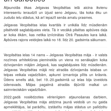
Atjaunotās ēkas Jelgavas Vecpilsētas ielā aicina ikvienu
interesentu ieraudzīt un izjust seno Jelgavu, tās koka ēku un
zudušo ielu stāstus, kā arī iepazīt senās amatu prasmes.
Jelgavas Vecpilsētas ielas kvartāls ir unikāla līdz mūsdienām
pilsētvidē saglabājusies vieta. Tā ir vecākā pilsētas apbūves daļa
ar koka ēkām, kas netika iznīcinātas Otrā Pasaules kara laikā.
Apbūves rajons veidojies laikā no 18. līdz 20. gadsimta sākumam.
Vecpilsētas ielas 14 nams – Jelgavas Vecpilsētas māja - ir valsts
nozīmes arhitektūras piemineklis un viena no senākajām koka
dzīvojamām mājām Jelgavā, kas saglabājusies līdz mūsdienām.
Jelgavas Vecpilsētas mājā reiz atradās dzīvojamās istabas un
telpas veikala vajadzībām, apkurei izmantoja plītis un krāsnis.
Ūdens smelts akā, bet 19.-20.gadsimtā uz ielas bija izveidots
ūdensvads. Mājas pagalmā atradās šķūnīši malkai un
saimnieciskām vajadzībām.
2022.gadā noslēdzoties vērienīgiem atjaunošanas darbiem,
Jelgavas Vecpilsētas māja atdzima jaunā veidolā un nu gaida
apmeklētājus, lai parādītu, izstāstītu mājas stāstus un palīdzētu