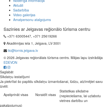
Noderīga informācija
Aktuāli
Sadarbība
Video galerijas
Amatpersonu atalgojums
Sazinies ar Jelgavas reģionālo tūrisma centru
+371 63005447, +371 25619266
Akadēmijas iela 1, Jelgava, LV-3001
tic@tornis.jelgava.lv
© 2026 Jelgavas reģionālais tūrisma centrs. Mājas lapu izstrādāja
EDEVON
Saglabāt
Sīkdatņu iestatījumi
Ja piekrītat šo papildu sīkdatņu izmantošanai, lūdzu, atzīmējiet savu
izvēli:
Statistikas sīkdatne
Apstiprināt visas
Noraidīt visas
(nepieciešama, lai uzlabotu
vietnes darbību un
pakalpojumus)