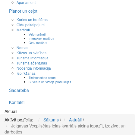
Apartamenti
Plānot un ceļot
Kartes un brošūras
Gidu pakalpojumi
Maršruti
Velomaršruti
Interaktīvi maršruti
Gidu maršruti
Nomas
Kāzas un svinības
Tūrisma informācija
Tūrisma aģentūras
Noderīga informācija
Iepirkšanās
Tirdzniecības centri
Suvenīri un vietējā produkcijas
Sadarbība
Kontakti
Aktuāli
Aktīvā pozīcija:
Sākums
/
Aktuāli
/
Jelgavas Vecpilsētas ielas kvartāls aicina iepazīt, izdzīvot un
darboties