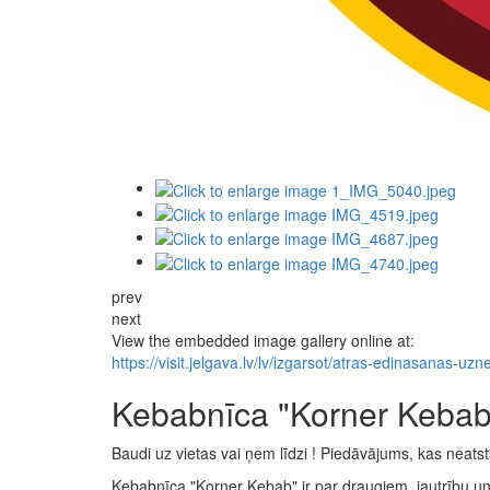
prev
next
View the embedded image gallery online at:
https://visit.jelgava.lv/lv/izgarsot/atras-edinasana
Kebabnīca "Korner Kebab
Baudi uz vietas vai ņem līdzi ! Piedāvājums, kas neats
Kebabnīca "Korner Kebab" ir par draugiem, jautrību un