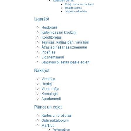
Izklaides vietas
Rotaļu istabas un laukumi
Izklaides vietas
Jelgavas naktsdzīve
Izgaršot
Restorāni
Kafejnīcas un krodziņi
Konditorejas
Tējnīcas, kafijas bāri, vīna bāri
Ātrās ēdināšanas uzņēmumi
Picērijas
Līdzņemšanai
Jelgavas pilsētas īpašie ēdieni
Nakšņot
Viesnīca
Hosteļi
Viesu māja
Kempings
Apartamenti
Plānot un ceļot
Kartes un brošūras
Gidu pakalpojumi
Maršruti
Velomaršruti