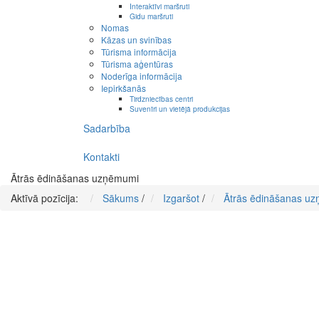
Interaktīvi maršruti
Gidu maršruti
Nomas
Kāzas un svinības
Tūrisma informācija
Tūrisma aģentūras
Noderīga informācija
Iepirkšanās
Tirdzniecības centri
Suvenīri un vietējā produkcijas
Sadarbība
Kontakti
Ātrās ēdināšanas uzņēmumi
Aktīvā pozīcija:
Sākums
/
Izgaršot
/
Ātrās ēdināšanas u