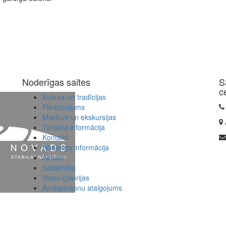
Noderīgas saites
S
c
Kultūra un tradīcijas
Piedzīvojums
Maršruti un ekskursijas
Tūrisma informācija
Kontakti
Noderīga informācija
Aktuāli
Sadarbība
Video galerijas
Amatpersonu atalgojums