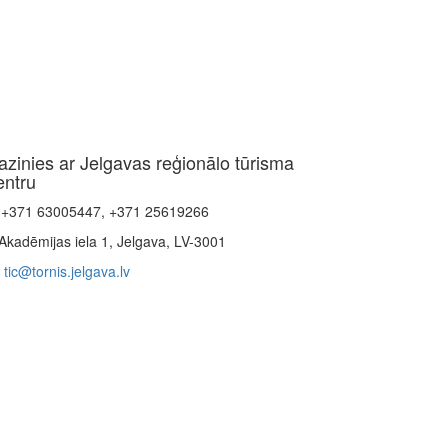
azinies ar Jelgavas reģionālo tūrisma
entru
+371 63005447, +371 25619266
Akadēmijas iela 1, Jelgava, LV-3001
tic@tornis.jelgava.lv