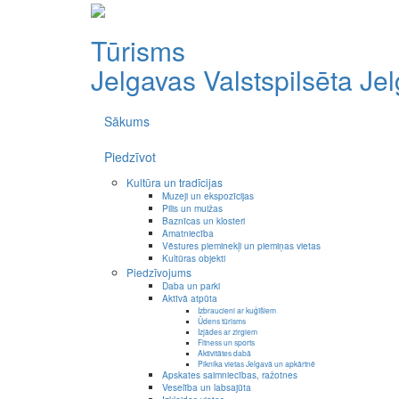
Tūrisms
Jelgavas Valstspilsēta
Je
Sākums
Piedzīvot
Kultūra un tradīcijas
Muzeji un ekspozīcijas
Pilis un muižas
Baznīcas un klosteri
Amatniecība
Vēstures pieminekļi un piemiņas vietas
Kultūras objekti
Piedzīvojums
Daba un parki
Aktīvā atpūta
Izbraucieni ar kuģīšiem
Ūdens tūrisms
Izjādes ar zirgiem
Fitness un sports
Aktivitātes dabā
Piknika vietas Jelgavā un apkārtnē
Apskates saimniecības, ražotnes
Veselība un labsajūta