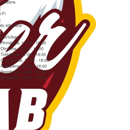
dināšana
-Fi
to stāvvieta
bierīcības
Pirmdiena:
11:00 - 18:00
Otrdiena:
11:00 - 18:00
Trešdiena:
11:00 - 18:00
Ceturtdiena:
11:00 - 18:00
Piektdiena:
11:00 - 18:00
Sestdiena:
12:00 - 19:00
Svētdiena:
12:00 - 19:00