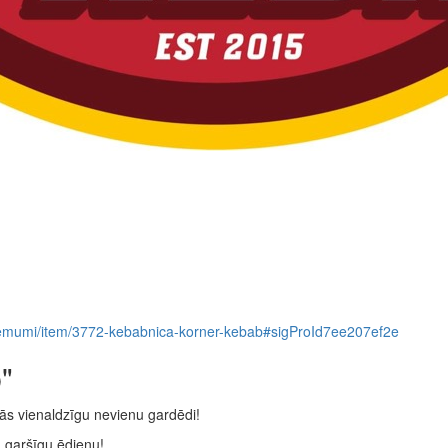
s-uznemumi/item/3772-kebabnica-korner-kebab#sigProId7ee207ef2e
"
tās vienaldzīgu nevienu gardēdi!
 garšīgu ēdienu!