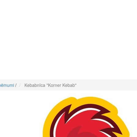
zņēmumi
/
Kebabnīca "Korner Kebab"