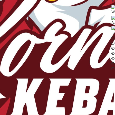
Ē
Wi
Au
La