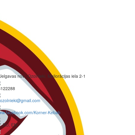
Jelgavas nov., Ozolnieki, Meliorācijas iela 2-1
8122288
kozolnieki@gmail.com
ww.facebook.com/Korner-Kebab
, RU, EN