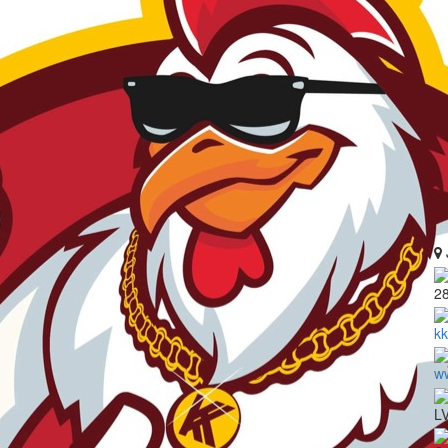
2
k
w
LV