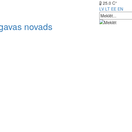
25.0 C°
LV
LT
EE
EN
lgavas novads