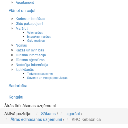
Apartamenti
Plānot un ceļot
Kartes un brošūras
Gidu pakalpojumi
Maršruti
Velomaršruti
Interaktīvi maršruti
Gidu maršruti
Nomas
Kāzas un svinības
Tūrisma informācija
Tūrisma aģentūras
Noderīga informācija
Iepirkšanās
Tirdzniecības centri
Suvenīri un vietējā produkcijas
Sadarbība
Kontakti
Ātrās ēdināšanas uzņēmumi
Aktīvā pozīcija:
Sākums
/
Izgaršot
/
Ātrās ēdināšanas uzņēmumi
/
KRO Kebabnīca