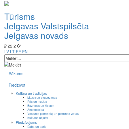
Tūrisms
Jelgavas Valstspilsēta
Jelgavas novads
22.2 C°
LV
LT
EE
EN
Sākums
Piedzīvot
Kultūra un tradīcijas
Muzeji un ekspozīcijas
Pilis un muižas
Baznīcas un klosteri
Amatniecība
Vēstures pieminekļi un piemiņas vietas
Kultūras objekti
Piedzīvojums
Daba un parki