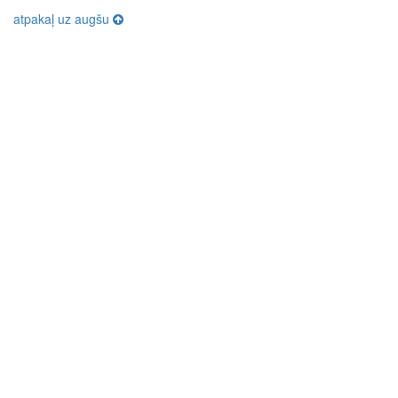
atpakaļ uz augšu