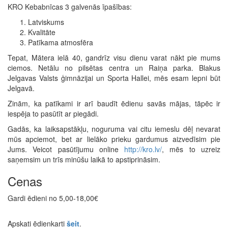
KRO Kebabnīcas 3 galvenās īpašības:
Latviskums
Kvalitāte
Patīkama atmosfēra
Tepat, Mātera ielā 40, gandrīz visu dienu varat nākt pie mums
ciemos. Netālu no pilsētas centra un Raiņa parka. Blakus
Jelgavas Valsts ģimnāzijai un Sporta Hallei, mēs esam lepni būt
Jelgavā.
Zinām, ka patīkami ir arī baudīt ēdienu savās mājas, tāpēc ir
iespēja to pasūtīt ar piegādi.
Gadās, ka laiksapstākļu, noguruma vai citu iemeslu dēļ nevarat
mūs apciemot, bet ar lielāko prieku gardumus aizvedīsim pie
Jums. Veicot pasūtījumu online
http://kro.lv/
, mēs to uzreiz
saņemsim un trīs minūšu laikā to apstiprināsim.
Cenas
Gardi ēdieni no 5,00-18,00€
Apskati ēdienkarti
šeit
.