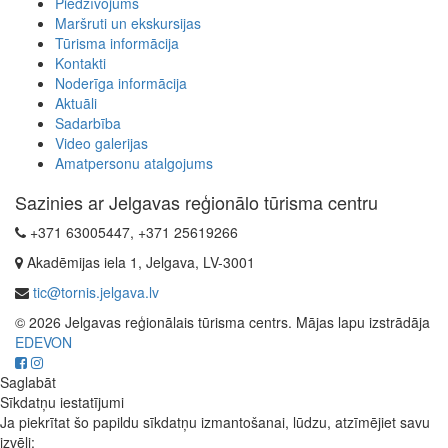
Piedzīvojums
Maršruti un ekskursijas
Tūrisma informācija
Kontakti
Noderīga informācija
Aktuāli
Sadarbība
Video galerijas
Amatpersonu atalgojums
Sazinies ar Jelgavas reģionālo tūrisma centru
+371 63005447, +371 25619266
Akadēmijas iela 1, Jelgava, LV-3001
tic@tornis.jelgava.lv
© 2026 Jelgavas reģionālais tūrisma centrs. Mājas lapu izstrādāja
EDEVON
Saglabāt
Sīkdatņu iestatījumi
Ja piekrītat šo papildu sīkdatņu izmantošanai, lūdzu, atzīmējiet savu
izvēli: