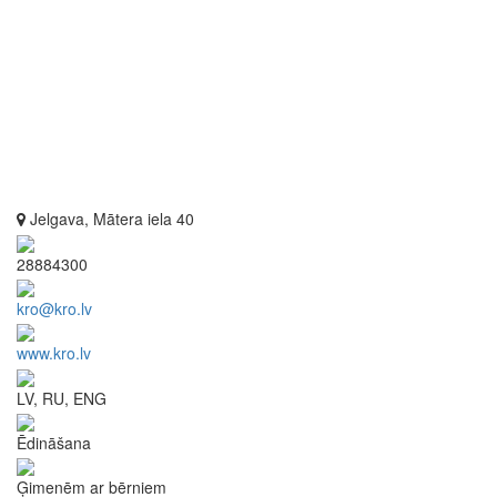
Jelgava, Mātera iela 40
28884300
kro@kro.lv
www.kro.lv
LV, RU, ENG
Ēdināšana
Ģimenēm ar bērniem