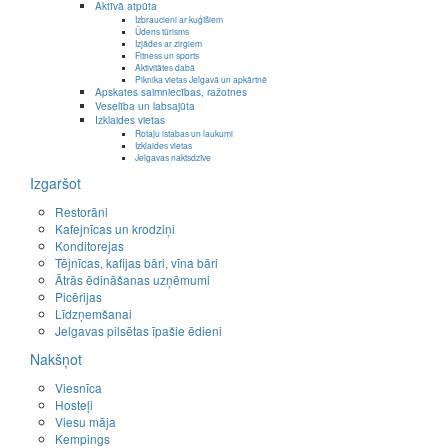
Aktīvā atpūta
Izbraucieni ar kuģīšiem
Ūdens tūrisms
Izjādes ar zirgiem
Fitness un sports
Aktivitātes dabā
Piknika vietas Jelgavā un apkārtnē
Apskates saimniecības, ražotnes
Veselība un labsajūta
Izklaides vietas
Rotaļu istabas un laukumi
Izklaides vietas
Jelgavas naktsdzīve
Izgaršot
Restorāni
Kafejnīcas un krodziņi
Konditorejas
Tējnīcas, kafijas bāri, vīna bāri
Ātrās ēdināšanas uzņēmumi
Picērijas
Līdzņemšanai
Jelgavas pilsētas īpašie ēdieni
Nakšņot
Viesnīca
Hosteļi
Viesu māja
Kempings