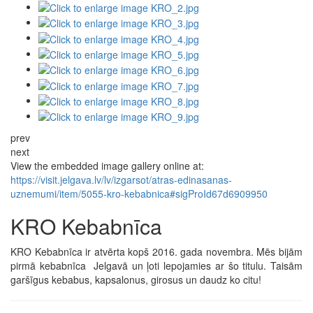
prev
next
View the embedded image gallery online at:
https://visit.jelgava.lv/lv/izgarsot/atras-edinasanas-
uznemumi/item/5055-kro-kebabnica#sigProId67d6909950
KRO Kebabnīca
KRO Kebabnīca ir atvērta kopš 2016. gada novembra. Mēs bijām
pirmā kebabnīca Jelgavā un ļoti lepojamies ar šo titulu. Taisām
garšīgus kebabus, kapsalonus, girosus un daudz ko citu!